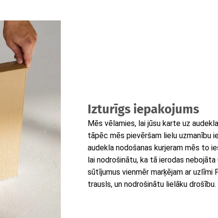
Izturīgs iepakojums
Mēs vēlamies, lai jūsu karte uz audekl
tāpēc mēs pievēršam lielu uzmanību i
audekla nodošanas kurjeram mēs to ies
lai nodrošinātu, ka tā ierodas nebojāta
sūtījumus vienmēr marķējam ar uzlīmi Fra
trausls, un nodrošinātu lielāku drošību.