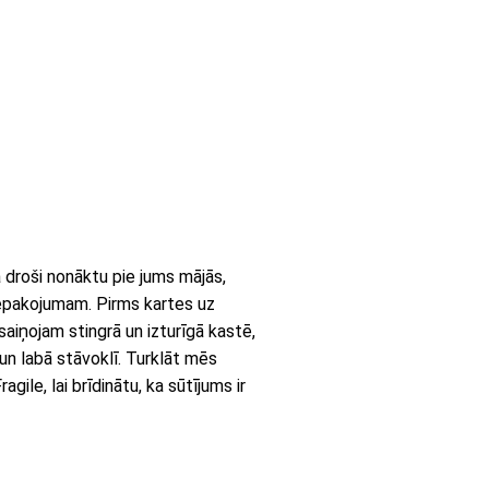
a droši nonāktu pie jums mājās,
epakojumam. Pirms kartes uz
aiņojam stingrā un izturīgā kastē,
 un labā stāvoklī. Turklāt mēs
gile, lai brīdinātu, ka sūtījums ir