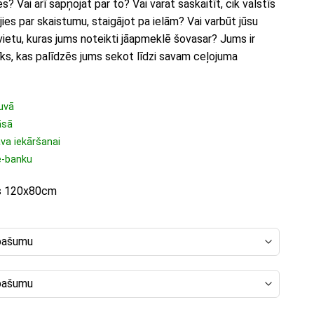
s? Vai arī sapņojat par to? Vai varat saskaitīt, cik valstīs
jies par skaistumu, staigājot pa ielām? Vai varbūt jūsu
vietu, kuras jums noteikti jāapmeklē šovasar? Jums ir
īks, kas palīdzēs jums sekot līdzi savam ceļojuma
uvā
āsā
ava iekāršanai
e-banku
rs 120x80cm