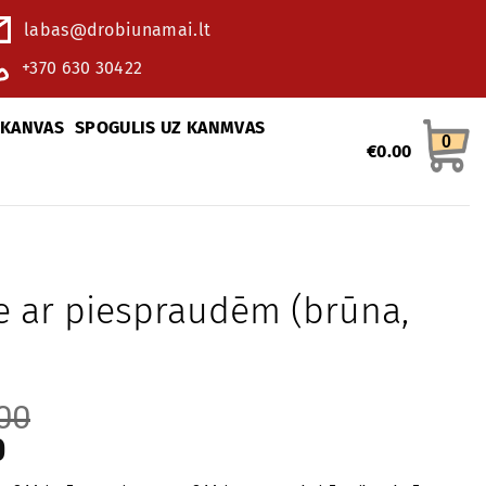
labas@drobiunamai.lt
+370 630 30422
 KANVAS
SPOGULIS UZ KANMVAS
0
€
0.00
e ar piespraudēm (brūna,
00
0