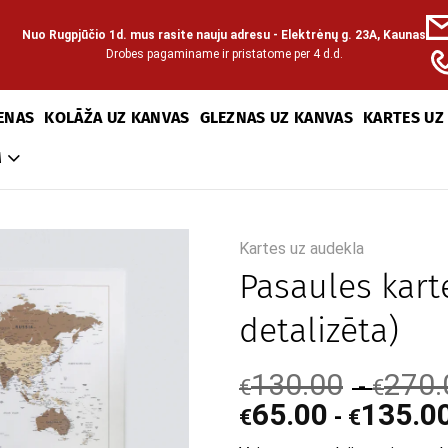
Nuo Rugpjūčio 1d. mus rasite nauju adresu - Elektrėnų g. 23A, Kaunas
Drobes pagaminame ir pristatome per 4 d.d.
ENAS
KOLĀŽA UZ KANVAS
GLEZNAS UZ KANVAS
KARTES UZ
M
Kartes uz audekla
Pasaules kart
detalizēta)
130.00
270.
-
€
€
65.00
135.0
-
€
€