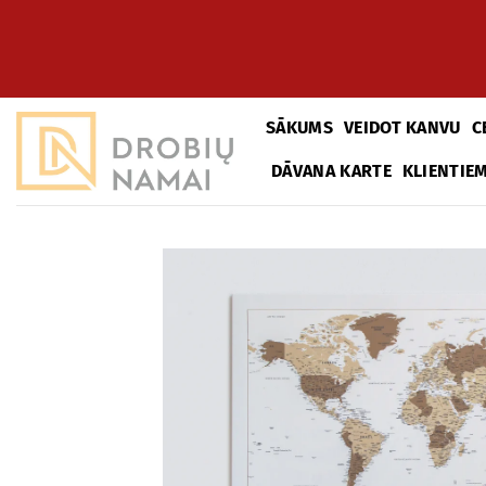
Pāriet
uz
saturu
SĀKUMS
VEIDOT KANVU
C
DĀVANA KARTE
KLIENTIE