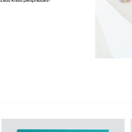
ažādu krāsu piespraudes!