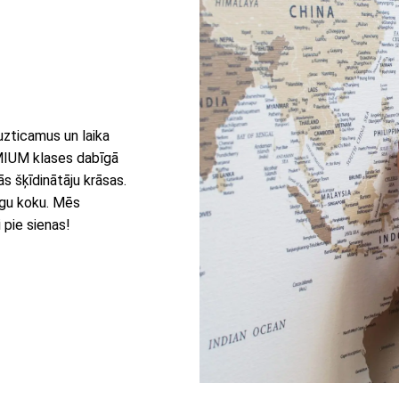
uzticamus un laika
EMIUM klases dabīgā
s šķīdinātāju krāsas.
īgu koku. Mēs
 pie sienas!