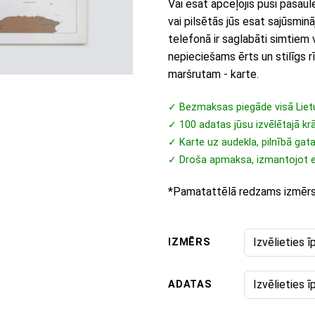
Vai esat apceļojis pusi pasaule
vai pilsētās jūs esat sajūsminā
telefonā ir saglabāti simtiem 
nepieciešams ērts un stilīgs r
maršrutam - karte.
✓ Bezmaksas piegāde visā Liet
✓ 100 adatas jūsu izvēlētajā kr
✓ Karte uz audekla, pilnībā gat
✓ Droša apmaksa, izmantojot 
*Pamatattēlā redzams izmē
IZMĒRS
ADATAS