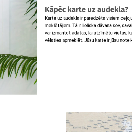
Kāpēc karte uz audekla?
Karte uz audekla ir paredzēta visiem ceļo
meklētājiem. Tā ir lieliska dāvana sev, sav
var izmantot adatas, lai atzīmētu vietas, k
vēlaties apmeklēt. Jūsu karte ir jūsu notei