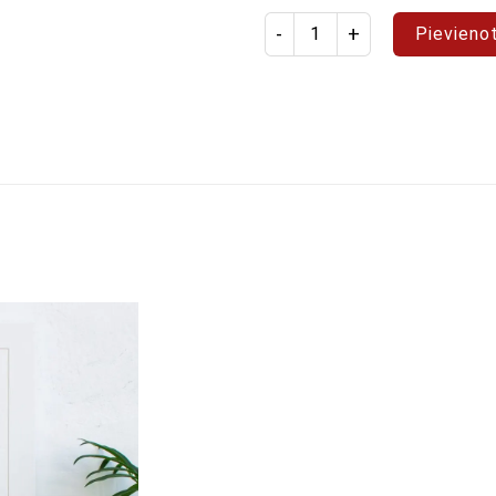
Produkta daudzums: pasaules 
Pievieno