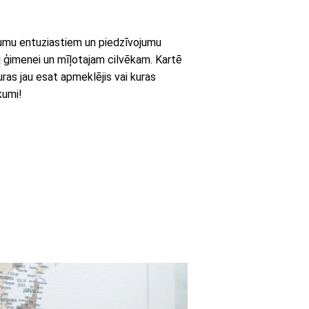
jumu entuziastiem un piedzīvojumu
ai ģimenei un mīļotajam cilvēkam. Kartē
uras jau esat apmeklējis vai kuras
kumi!