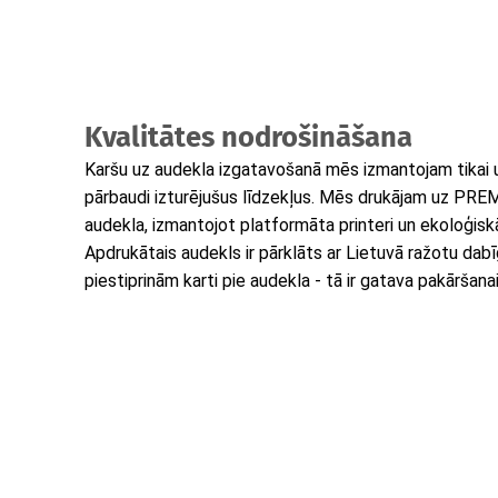
Kvalitātes nodrošināšana
Karšu uz audekla izgatavošanā mēs izmantojam tikai 
pārbaudi izturējušus līdzekļus. Mēs drukājam uz PR
audekla, izmantojot platformāta printeri un ekoloģiskā
Apdrukātais audekls ir pārklāts ar Lietuvā ražotu dab
piestiprinām karti pie audekla - tā ir gatava pakāršanai