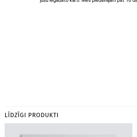
jūsu iegādāto karti. Mēs piedāvājam pat 16 d
LĪDZĪGI PRODUKTI