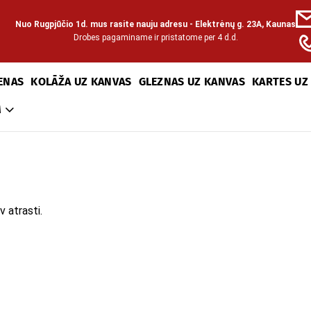
Nuo Rugpjūčio 1d. mus rasite nauju adresu - Elektrėnų g. 23A, Kaunas
Drobes pagaminame ir pristatome per 4 d.d.
ENAS
KOLĀŽA UZ KANVAS
GLEZNAS UZ KANVAS
KARTES UZ
M
v atrasti.