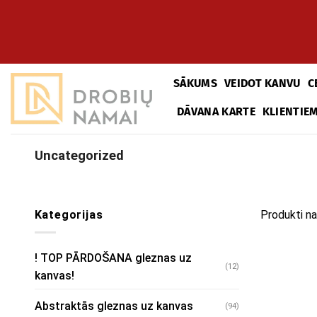
Pāriet
uz
saturu
SĀKUMS
VEIDOT KANVU
C
DĀVANA KARTE
KLIENTIE
Uncategorized
Kategorijas
Produkti na
! TOP PĀRDOŠANA gleznas uz
(12)
kanvas!
Abstraktās gleznas uz kanvas
(94)