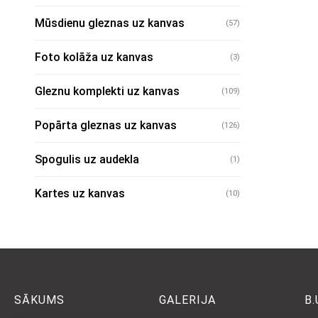
Mūsdienu gleznas uz kanvas
(57)
Foto kolāža uz kanvas
(3)
Gleznu komplekti uz kanvas
(109)
Popārta gleznas uz kanvas
(126)
Spogulis uz audekla
(1)
Kartes uz kanvas
(10)
SĀKUMS
GALERIJA
B.