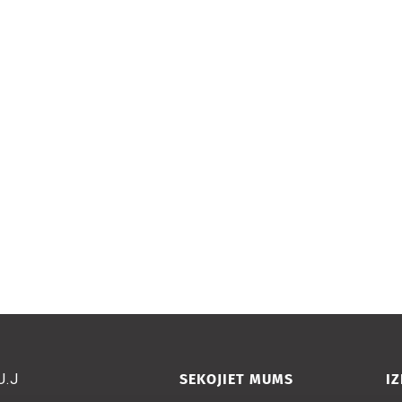
U.J
SEKOJIET MUMS
I