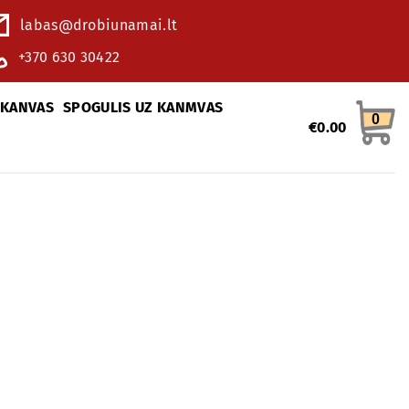
labas@drobiunamai.lt
+370 630 30422
 KANVAS
SPOGULIS UZ KANMVAS
0
€
0.00