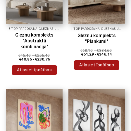
! TOP PĀRDOŠANA GLEZNAS UZ AUDEKLA!
! TOP PĀRDOŠANA GLEZNAS UZ AUDEKLA!
Gleznu komplekts
Gleznu komplekts
"Abstraktā
"Plankumi"
kombinācija"
€
68.10
-
€
384.60
€
61.29
-
€
346.14
€
45.40
-
€
256.40
€
40.86
-
€
230.76
Atlasiet īpašības
Atlasiet īpašības
Šim
Šim
produktam
produktam
ir
ir
vairāki
vairāki
varianti.
varianti.
Variantus
Variantus
var
var
izvēlēties
izvēlēties
produkta
produkta
lapā