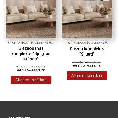
lapā
! TOP PĀRDOŠANA GLEZNAS UZ AUDEKLA!
! TOP PĀRDOŠANA GLEZNAS UZ AUDEKLA!
Gleznošanas
Gleznu komplekts
komplekts "Spilgtas
"Silueti"
krāsas"
€
68.10
-
€
384.60
€
61.29
-
€
346.14
€
45.40
-
€
256.40
€
40.86
-
€
230.76
Atlasiet īpašības
Atlasiet īpašības
Šim
Šim
produktam
produktam
ir
ir
vairāki
vairāki
varianti.
varianti.
Variantus
Variantus
var