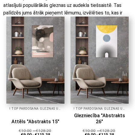
atlasījuši populārākās gleznas uz audekla tiešsaistē. Tas
palīdzēs jums ātrāk pieņemt lēmumu, izvēlēties to, kas ir
patiešām populārs, un padarīt savu mājokli vai biroju košu ar
jaunām krāsām!
! TOP PĀRDOŠANA GLEZNAS UZ AUDEKLA!
! TOP PĀRDOŠANA GLEZNAS UZ AUDEKLA!
Glezniecība "Abstrakts
Attēls "Abstrakts 15"
26"
€
10.00
-
€
128.20
€
10.00
-
€
128.20
€
9.00
-
€
115.38
€
9.00
-
€
115.38