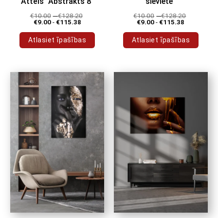
Attēls "Abstrakts 8"
sieviete"
€
10.00
-
€
128.20
€
10.00
-
€
128.20
€
9.00
-
€
115.38
€
9.00
-
€
115.38
Atlasiet īpašības
Atlasiet īpašības
Šim
Šim
produktam
produktam
ir
ir
vairāki
vairāki
varianti.
varianti.
Variantus
Variantus
var
var
izvēlēties
izvēlēties
produkta
produkta
lapā
lapā