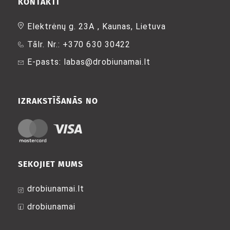
KONTAKTI
var
izvēlēties
izvēlēties
produkta
produkta
Elektrėnų g. 23A , Kaunas, Lietuva
lapā
lapā
Tālr. Nr.: +370 630 30422
E-pasts: labas@drobiunamai.lt
IZRAKSTĪŠANĀS NO
SEKOJIET MUMS
drobiunamai.lt
drobiunamai