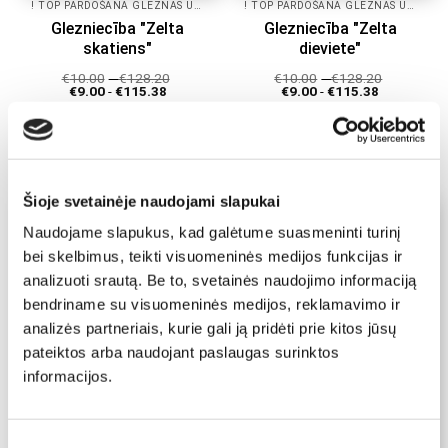
! TOP PĀRDOŠANA GLEZNAS UZ AUDEKLA!
! TOP PĀRDOŠANA GLEZNAS UZ AUDEKLA!
Glezniecība "Zelta
Glezniecība "Zelta
skatiens"
dieviete"
€
10.00
-
€
128.20
€
10.00
-
€
128.20
€
9.00
-
€
115.38
€
9.00
-
€
115.38
Atlasiet īpašības
Atlasiet īpašības
Šim
Šim
produktam
produktam
ir
ir
Šioje svetainėje naudojami slapukai
vairāki
vairāki
Naudojame slapukus, kad galėtume suasmeninti turinį
varianti.
varianti.
bei skelbimus, teikti visuomeninės medijos funkcijas ir
Variantus
Variantus
analizuoti srautą. Be to, svetainės naudojimo informaciją
var
var
izvēlēties
izvēlēties
bendriname su visuomeninės medijos, reklamavimo ir
produkta
produkta
analizės partneriais, kurie gali ją pridėti prie kitos jūsų
lapā
lapā
pateiktos arba naudojant paslaugas surinktos
informacijos.
Sutikimo