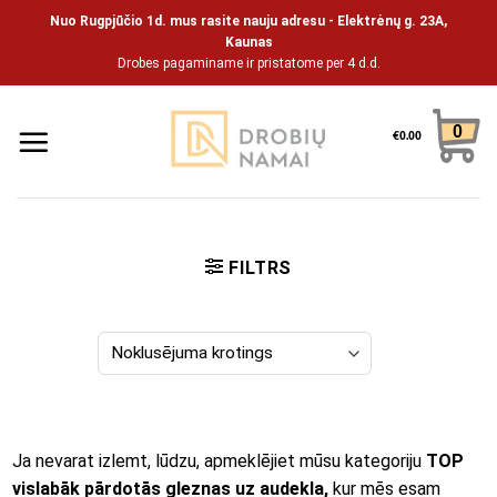
Pāriet
Nuo Rugpjūčio 1d. mus rasite nauju adresu - Elektrėnų g. 23A,
uz
Kaunas
Drobes pagaminame ir pristatome per 4 d.d.
saturu
0
€
0.00
FILTRS
Ja nevarat izlemt, lūdzu, apmeklējiet mūsu kategoriju
TOP
vislabāk pārdotās gleznas uz audekla
,
kur mēs esam