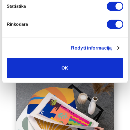
apakšrāmja papildus ierāmētu baltā,
Statistika
melnā vai zelta 2 cm platā rāmī, kas
padarīs audeklu par vēl greznāku jūsu
Rinkodara
mājas interjera akcentu.
Mēs varam ierāmēt arī jūsu jau esošo
audeklu, lūdzu, sazinieties ar mums,
Rodyti informaciją
rakstot uz labas@drobiunamai.lt.
OK