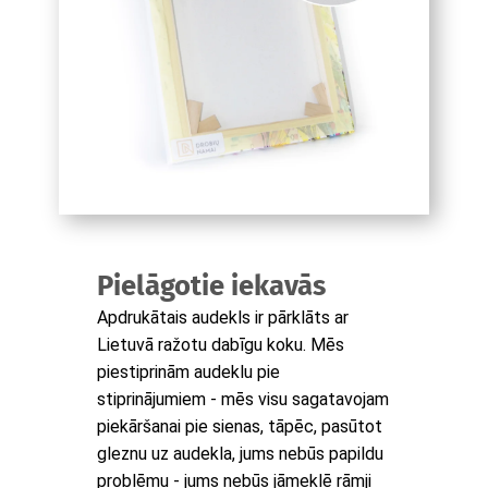
Pielāgotie iekavās
Apdrukātais audekls ir pārklāts ar
Lietuvā ražotu dabīgu koku. Mēs
piestiprinām audeklu pie
stiprinājumiem - mēs visu sagatavojam
piekāršanai pie sienas, tāpēc, pasūtot
gleznu uz audekla, jums nebūs papildu
problēmu - jums nebūs jāmeklē rāmji