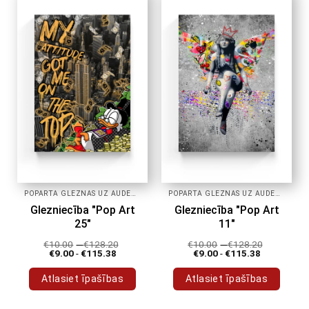
POPĀRTA GLEZNAS UZ AUDEKLA
POPĀRTA GLEZNAS UZ AUDEKLA
Glezniecība "Pop Art
Glezniecība "Pop Art
25"
11"
€
10.00
-
€
128.20
€
10.00
-
€
128.20
€
9.00
-
€
115.38
€
9.00
-
€
115.38
Atlasiet īpašības
Atlasiet īpašības
Šim
Šim