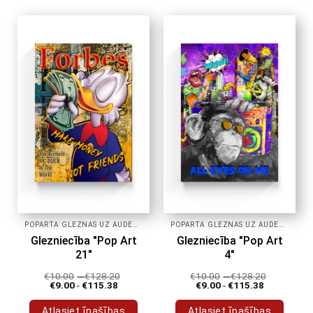
produktam
produktam
ir
ir
vairāki
vairāki
varianti.
varianti.
Variantus
Variantus
var
var
izvēlēties
izvēlēties
produkta
produkta
lapā
lapā
POPĀRTA GLEZNAS UZ AUDEKLA
POPĀRTA GLEZNAS UZ AUDEKLA
Glezniecība "Pop Art
Glezniecība "Pop Art
21"
4"
€
10.00
-
€
128.20
€
10.00
-
€
128.20
€
9.00
-
€
115.38
€
9.00
-
€
115.38
Atlasiet īpašības
Atlasiet īpašības