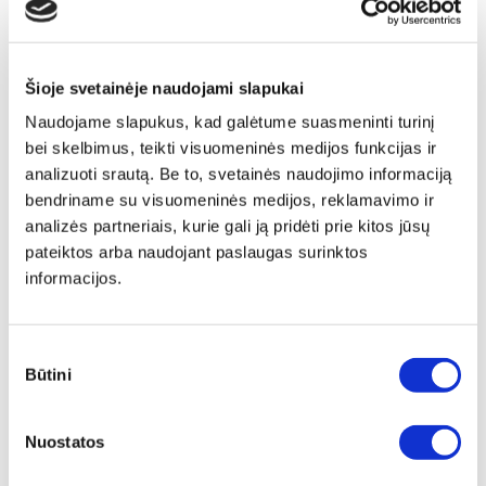
Šioje svetainėje naudojami slapukai
Naudojame slapukus, kad galėtume suasmeninti turinį
bei skelbimus, teikti visuomeninės medijos funkcijas ir
analizuoti srautą. Be to, svetainės naudojimo informaciją
bendriname su visuomeninės medijos, reklamavimo ir
analizės partneriais, kurie gali ją pridėti prie kitos jūsų
pateiktos arba naudojant paslaugas surinktos
informacijos.
Sutikimo
Būtini
pasirinkimas
Papildu ierāmēšana
Nuostatos
Mēs piedāvājam audeklu uz