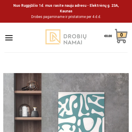
Pāriet
Nuo Rugpjūčio 1d. mus rasite nauju adresu - Elektrėnų g. 23A,
uz
Kaunas
Drobes pagaminame ir pristatome per 4 d.d.
saturu
0
€
0.00