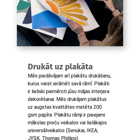
Drukāt uz plakāta
Mēs piedāvājam arī plakātu drukāšanu,
kurus varat ierāmēt savā rāmī. Plakāti
ir lieliski piemēroti jūsu mājas interjera
dekorēšanai. Mēs drukājam plakātus
uz augstas kvalitātes matēta 200
gsm papīra. Plakātu rāmji ir pieejami
mākslas preču veikalos vai lielākajos
universālveikalos (Senukai, IKEA,
JYSK, Thomas Phillips).