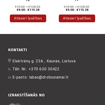
€
10.00
-
€
128.20
€
10.00
-
€
128.20
€
9.00
-
€
115.38
€
9.00
-
€
115.38
Atlasiet īpašības
Atlasiet īpašības
Šim
Šim
produktam
produktam
ir
ir
vairāki
vairāki
varianti.
varianti.
Variantus
Variantus
KONTAKTI
var
var
izvēlēties
izvēlēties
Elektrėnų g. 23A , Kaunas, Lietuva
produkta
produkta
Tālr. Nr.: +370 630 30422
lapā
lapā
E-pasts: labas@drobiunamai.lt
IZRAKSTĪŠANĀS NO