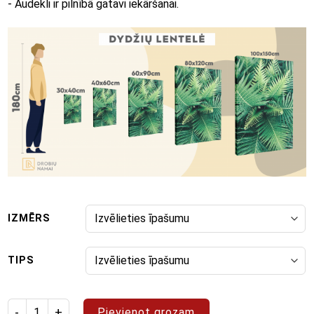
- Audekli ir pilnībā gatavi iekāršanai.
IZMĒRS
TIPS
Izstrādājuma daudzums: glezna "Abstrakts 45"
Pievienot grozam