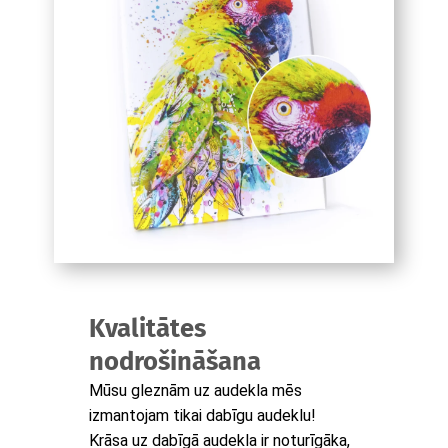
Kvalitātes
nodrošināšana
Mūsu gleznām uz audekla mēs
izmantojam tikai dabīgu audeklu!
Krāsa uz dabīgā audekla ir noturīgāka,