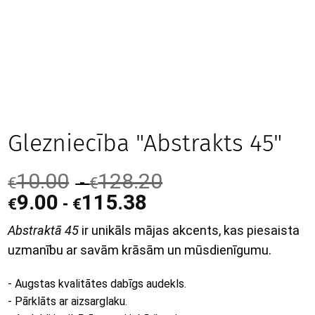
Glezniecība "Abstrakts 45"
10.00
128.20
-
€
€
9.00
115.38
-
€
€
Abstraktā 45
ir unikāls mājas akcents, kas piesaista
uzmanību ar savām krāsām un mūsdienīgumu.
- Augstas kvalitātes dabīgs audekls.
- Pārklāts ar aizsarglaku.