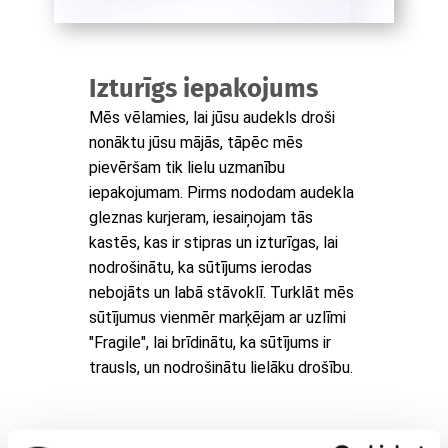
Izturīgs iepakojums
Mēs vēlamies, lai jūsu audekls droši
nonāktu jūsu mājās, tāpēc mēs
pievēršam tik lielu uzmanību
iepakojumam. Pirms nododam audekla
gleznas kurjeram, iesaiņojam tās
kastēs, kas ir stipras un izturīgas, lai
nodrošinātu, ka sūtījums ierodas
nebojāts un labā stāvoklī. Turklāt mēs
sūtījumus vienmēr marķējam ar uzlīmi
"Fragile", lai brīdinātu, ka sūtījums ir
trausls, un nodrošinātu lielāku drošību.