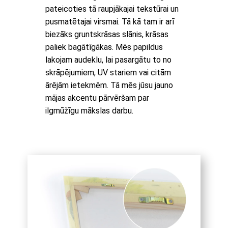
pateicoties tā raupjākajai tekstūrai un
pusmatētajai virsmai. Tā kā tam ir arī
biezāks gruntskrāsas slānis, krāsas
paliek bagātīgākas. Mēs papildus
lakojam audeklu, lai pasargātu to no
skrāpējumiem, UV stariem vai citām
ārējām ietekmēm. Tā mēs jūsu jauno
mājas akcentu pārvēršam par
ilgmūžīgu mākslas darbu.