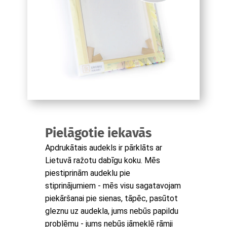
Pielāgotie iekavās
Apdrukātais audekls ir pārklāts ar
Lietuvā ražotu dabīgu koku. Mēs
piestiprinām audeklu pie
stiprinājumiem - mēs visu sagatavojam
piekāršanai pie sienas, tāpēc, pasūtot
gleznu uz audekla, jums nebūs papildu
problēmu - jums nebūs jāmeklē rāmji