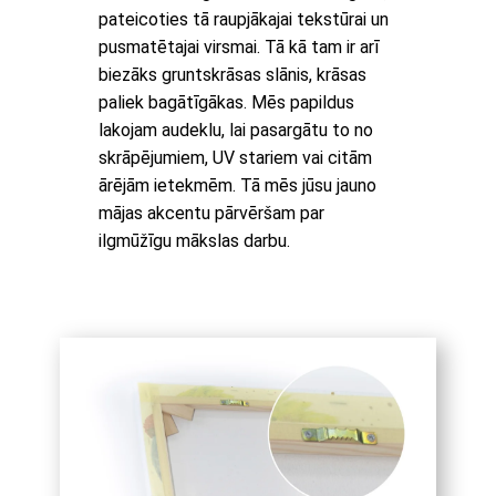
pateicoties tā raupjākajai tekstūrai un
pusmatētajai virsmai. Tā kā tam ir arī
biezāks gruntskrāsas slānis, krāsas
paliek bagātīgākas. Mēs papildus
lakojam audeklu, lai pasargātu to no
skrāpējumiem, UV stariem vai citām
ārējām ietekmēm. Tā mēs jūsu jauno
mājas akcentu pārvēršam par
ilgmūžīgu mākslas darbu.