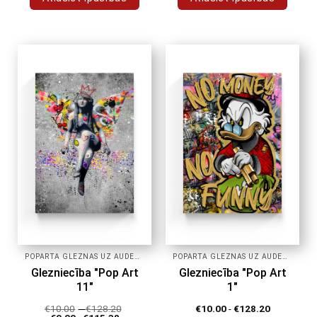
Šim
Šim
produktam
produktam
ir
ir
vairāki
vairāki
varianti.
varianti.
Variantus
Variantus
var
var
izvēlēties
izvēlēties
produkta
produkta
lapā
lapā
POPĀRTA GLEZNAS UZ AUDEKLA
POPĀRTA GLEZNAS UZ AUDEKLA
Glezniecība "Pop Art
Glezniecība "Pop Art
11"
1"
€
10.00
-
€
128.20
€
10.00
-
€
128.20