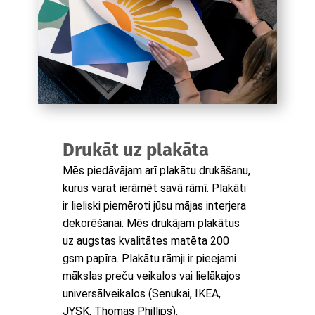
Drukāt uz plakāta
Mēs piedāvājam arī plakātu drukāšanu,
kurus varat ierāmēt savā rāmī. Plakāti
ir lieliski piemēroti jūsu mājas interjera
dekorēšanai. Mēs drukājam plakātus
uz augstas kvalitātes matēta 200
gsm papīra. Plakātu rāmji ir pieejami
mākslas preču veikalos vai lielākajos
universālveikalos (Senukai, IKEA,
JYSK, Thomas Phillips).