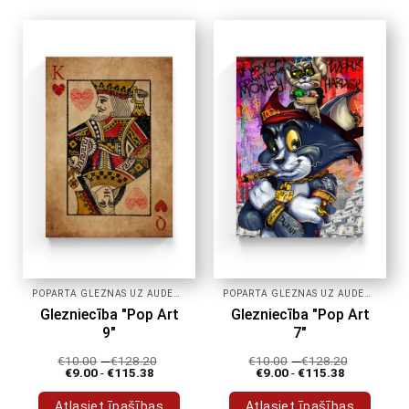
produktam
produktam
ir
ir
vairāki
vairāki
varianti.
varianti.
Variantus
Variantus
var
var
izvēlēties
izvēlēties
produkta
produkta
lapā
lapā
POPĀRTA GLEZNAS UZ AUDEKLA
POPĀRTA GLEZNAS UZ AUDEKLA
Glezniecība "Pop Art
Glezniecība "Pop Art
9"
7"
€
10.00
-
€
128.20
€
10.00
-
€
128.20
€
9.00
-
€
115.38
€
9.00
-
€
115.38
Atlasiet īpašības
Atlasiet īpašības