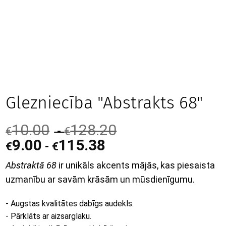
Glezniecība "Abstrakts 68"
10.00
128.20
-
€
€
9.00
115.38
-
€
€
Abstraktā 68
ir unikāls akcents mājās, kas piesaista
uzmanību ar savām krāsām un mūsdienīgumu.
- Augstas kvalitātes dabīgs audekls.
- Pārklāts ar aizsarglaku.