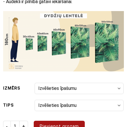
- Audekli ir pilnībā gatavi iekāršanai.
IZMĒRS
TIPS
Izstrādājuma daudzums: glezna "Abstrakts 68"
Pievienot grozam