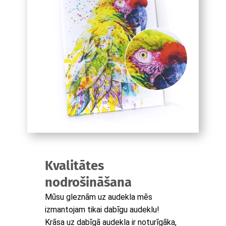
Kvalitātes
nodrošināšana
Mūsu gleznām uz audekla mēs
izmantojam tikai dabīgu audeklu!
Krāsa uz dabīgā audekla ir noturīgāka,