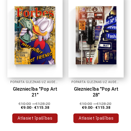
POPĀRTA GLEZNAS UZ AUDEKLA
POPĀRTA GLEZNAS UZ AUDEKLA
Glezniecība "Pop Art
Glezniecība "Pop Art
21"
28"
€
10.00
-
€
128.20
€
10.00
-
€
128.20
€
9.00
-
€
115.38
€
9.00
-
€
115.38
Atlasiet īpašības
Atlasiet īpašības
Šim
Šim