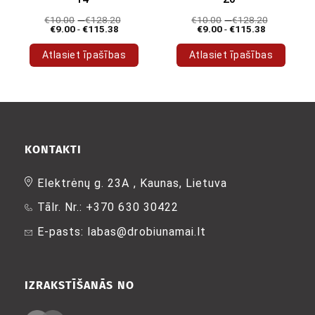
€
10.00
-
€
128.20
€
10.00
-
€
128.20
€
9.00
-
€
115.38
€
9.00
-
€
115.38
Atlasiet īpašības
Atlasiet īpašības
Šim
Šim
produktam
produktam
ir
ir
vairāki
vairāki
varianti.
varianti.
Variantus
Variantus
KONTAKTI
var
var
izvēlēties
izvēlēties
Elektrėnų g. 23A , Kaunas, Lietuva
produkta
produkta
Tālr. Nr.: +370 630 30422
lapā
lapā
E-pasts: labas@drobiunamai.lt
IZRAKSTĪŠANĀS NO