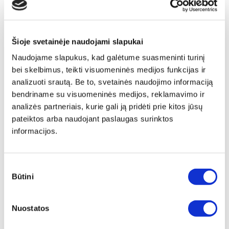
Šioje svetainėje naudojami slapukai
Naudojame slapukus, kad galėtume suasmeninti turinį
bei skelbimus, teikti visuomeninės medijos funkcijas ir
analizuoti srautą. Be to, svetainės naudojimo informaciją
bendriname su visuomeninės medijos, reklamavimo ir
analizės partneriais, kurie gali ją pridėti prie kitos jūsų
pateiktos arba naudojant paslaugas surinktos
informacijos.
Sutikimo
Būtini
pasirinkimas
Papildu ierāmēšana
Nuostatos
Mēs piedāvājam audeklu uz