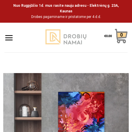
Pāriet
Nuo Rugpjūčio 1d. mus rasite nauju adresu - Elektrėnų g. 23A,
uz
Kaunas
Drobes pagaminame ir pristatome per 4 d.d.
saturu
0
€
0.00