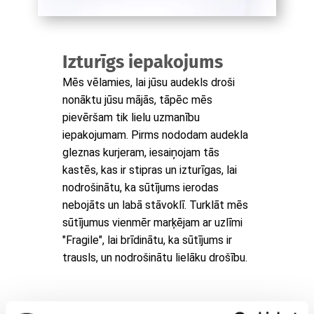
Izturīgs iepakojums
Mēs vēlamies, lai jūsu audekls droši
nonāktu jūsu mājās, tāpēc mēs
pievēršam tik lielu uzmanību
iepakojumam. Pirms nododam audekla
gleznas kurjeram, iesaiņojam tās
kastēs, kas ir stipras un izturīgas, lai
nodrošinātu, ka sūtījums ierodas
nebojāts un labā stāvoklī. Turklāt mēs
sūtījumus vienmēr marķējam ar uzlīmi
"Fragile", lai brīdinātu, ka sūtījums ir
trausls, un nodrošinātu lielāku drošību.