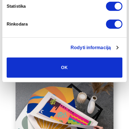
apakšrāmja papildus ierāmētu baltā,
Statistika
melnā vai zelta 2 cm platā rāmī, kas
padarīs audeklu par vēl greznāku jūsu
Rinkodara
mājas interjera akcentu.
Mēs varam ierāmēt arī jūsu jau esošo
audeklu, lūdzu, sazinieties ar mums,
Rodyti informaciją
rakstot uz labas@drobiunamai.lt.
OK