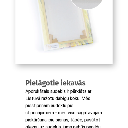
Pielāgotie iekavās
Apdrukātais audekls ir pārklāts ar
Lietuvā ražotu dabīgu koku. Mēs
piestiprinām audeklu pie
stiprinājumiem - mēs visu sagatavojam
piekāršanai pie sienas, tāpēc, pasūtot
gleznu uz audekla, jums nebūs papildu