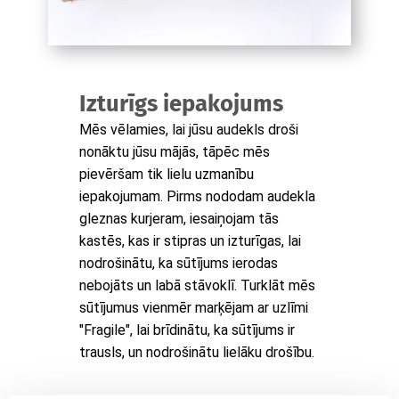
Izturīgs iepakojums
Mēs vēlamies, lai jūsu audekls droši
nonāktu jūsu mājās, tāpēc mēs
pievēršam tik lielu uzmanību
iepakojumam. Pirms nododam audekla
gleznas kurjeram, iesaiņojam tās
kastēs, kas ir stipras un izturīgas, lai
nodrošinātu, ka sūtījums ierodas
nebojāts un labā stāvoklī. Turklāt mēs
sūtījumus vienmēr marķējam ar uzlīmi
"Fragile", lai brīdinātu, ka sūtījums ir
trausls, un nodrošinātu lielāku drošību.