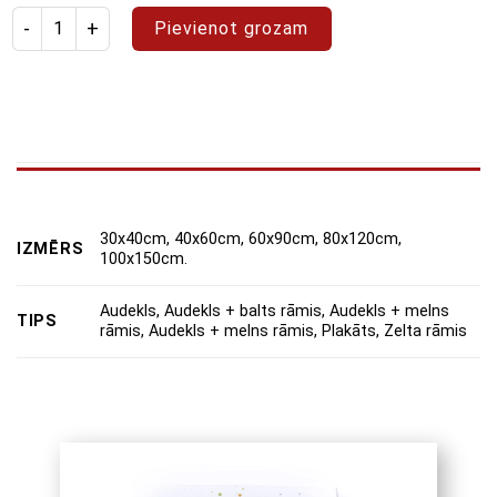
Izstrādājuma daudzums: glezna "Abstrakts 93"
Pievienot grozam
30x40cm, 40x60cm, 60x90cm, 80x120cm,
IZMĒRS
100x150cm.
Audekls, Audekls + balts rāmis, Audekls + melns
TIPS
rāmis, Audekls + melns rāmis, Plakāts, Zelta rāmis