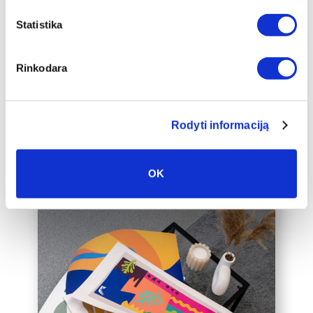
Mēs piedāvājam audeklu uz
Statistika
apakšrāmja papildus ierāmētu baltā,
melnā vai zelta 2 cm platā rāmī, kas
padarīs audeklu par vēl greznāku jūsu
Rinkodara
mājas interjera akcentu.
Mēs varam ierāmēt arī jūsu jau esošo
audeklu, lūdzu, sazinieties ar mums,
Rodyti informaciją
rakstot uz labas@drobiunamai.lt.
OK