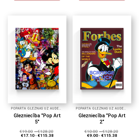
Šim
Šim
produktam
produktam
ir
ir
vairāki
vairāki
varianti.
varianti.
Variantus
Variantus
var
var
izvēlēties
izvēlēties
produkta
produkta
lapā
lapā
POPĀRTA GLEZNAS UZ AUDEKLA
POPĀRTA GLEZNAS UZ AUDEKLA
Glezniecība "Pop Art
Glezniecība "Pop Art
5"
2"
€
19.00
-
€
128.20
€
10.00
-
€
128.20
€
17.10
-
€
115.38
€
9.00
-
€
115.38