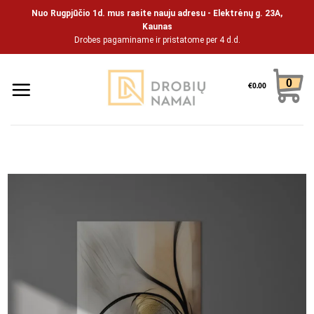
Pāriet
Nuo Rugpjūčio 1d. mus rasite nauju adresu - Elektrėnų g. 23A,
uz
Kaunas
Drobes pagaminame ir pristatome per 4 d.d.
saturu
0
€
0.00