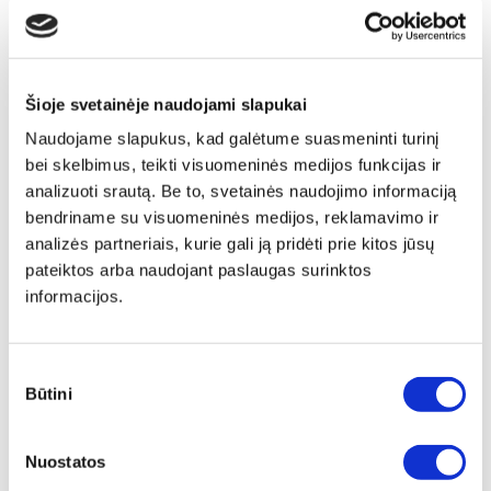
Šioje svetainėje naudojami slapukai
Naudojame slapukus, kad galėtume suasmeninti turinį
bei skelbimus, teikti visuomeninės medijos funkcijas ir
analizuoti srautą. Be to, svetainės naudojimo informaciją
bendriname su visuomeninės medijos, reklamavimo ir
analizės partneriais, kurie gali ją pridėti prie kitos jūsų
pateiktos arba naudojant paslaugas surinktos
informacijos.
Sutikimo
Būtini
pasirinkimas
Nuostatos
Papildu ierāmēšana