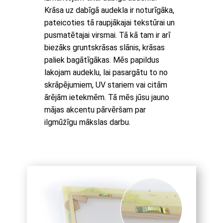
Krāsa uz dabīgā audekla ir noturīgāka,
pateicoties tā raupjākajai tekstūrai un
pusmatētajai virsmai. Tā kā tam ir arī
biezāks gruntskrāsas slānis, krāsas
paliek bagātīgākas. Mēs papildus
lakojam audeklu, lai pasargātu to no
skrāpējumiem, UV stariem vai citām
ārējām ietekmēm. Tā mēs jūsu jauno
mājas akcentu pārvēršam par
ilgmūžīgu mākslas darbu.