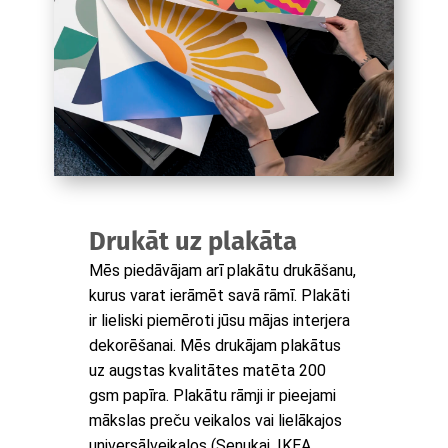
Drukāt uz plakāta
Mēs piedāvājam arī plakātu drukāšanu,
kurus varat ierāmēt savā rāmī. Plakāti
ir lieliski piemēroti jūsu mājas interjera
dekorēšanai. Mēs drukājam plakātus
uz augstas kvalitātes matēta 200
gsm papīra. Plakātu rāmji ir pieejami
mākslas preču veikalos vai lielākajos
universālveikalos (Senukai, IKEA,