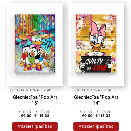
POPĀRTA GLEZNAS UZ AUDEKLA
POPĀRTA GLEZNAS UZ AUDEKLA
Glezniecība "Pop Art
Glezniecība "Pop Art
15"
14"
€
10.00
-
€
128.20
€
10.00
-
€
128.20
€
9.00
-
€
115.38
€
9.00
-
€
115.38
Atlasiet īpašības
Atlasiet īpašības