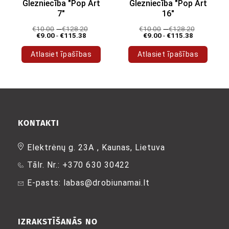
Glezniecība "Pop Art
Glezniecība "Pop Art
7"
16"
€
10.00
-
€
128.20
€
10.00
-
€
128.20
€
9.00
-
€
115.38
€
9.00
-
€
115.38
Atlasiet īpašības
Atlasiet īpašības
Šim
Šim
produktam
produktam
ir
ir
vairāki
vairāki
varianti.
varianti.
Variantus
Variantus
KONTAKTI
var
var
izvēlēties
izvēlēties
Elektrėnų g. 23A , Kaunas, Lietuva
produkta
produkta
Tālr. Nr.: +370 630 30422
lapā
lapā
E-pasts: labas@drobiunamai.lt
IZRAKSTĪŠANĀS NO