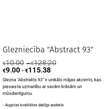
Glezniecība "Abstract 93"
10.00
128.20
-
€
€
9.00
115.38
-
€
€
Glezna
"Abstrakts 93"
ir unikāls mājas akcents, kas
piesaista uzmanību ar savām krāsām un
mūsdienīgumu.
- Augstas kvalitātes dabīgs audekls.