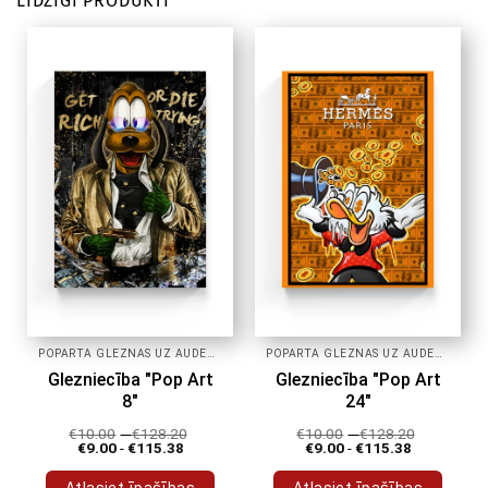
LĪDZĪGI PRODUKTI
POPĀRTA GLEZNAS UZ AUDEKLA
POPĀRTA GLEZNAS UZ AUDEKLA
Glezniecība "Pop Art
Glezniecība "Pop Art
8"
24"
€
10.00
-
€
128.20
€
10.00
-
€
128.20
€
9.00
-
€
115.38
€
9.00
-
€
115.38
Atlasiet īpašības
Atlasiet īpašības