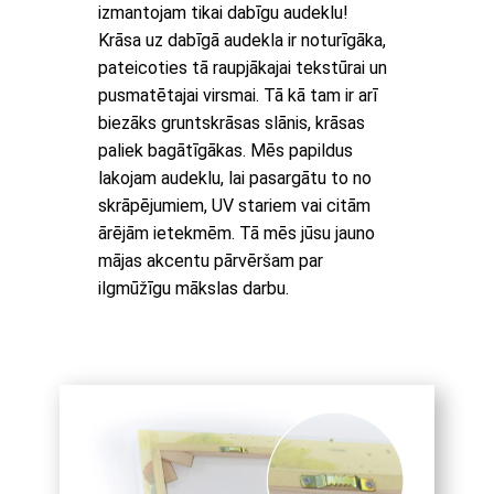
izmantojam tikai dabīgu audeklu!
Krāsa uz dabīgā audekla ir noturīgāka,
pateicoties tā raupjākajai tekstūrai un
pusmatētajai virsmai. Tā kā tam ir arī
biezāks gruntskrāsas slānis, krāsas
paliek bagātīgākas. Mēs papildus
lakojam audeklu, lai pasargātu to no
skrāpējumiem, UV stariem vai citām
ārējām ietekmēm. Tā mēs jūsu jauno
mājas akcentu pārvēršam par
ilgmūžīgu mākslas darbu.