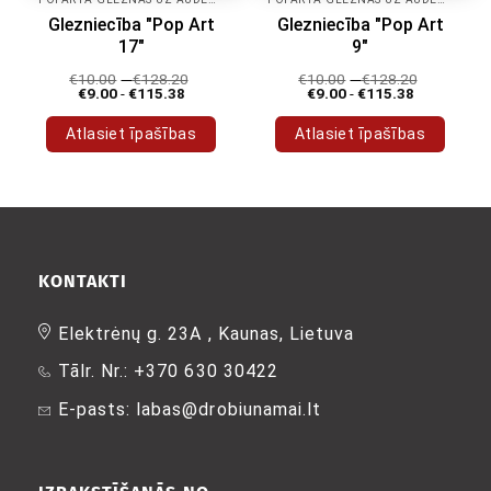
Glezniecība "Pop Art
Glezniecība "Pop Art
17"
9"
€
10.00
-
€
128.20
€
10.00
-
€
128.20
€
9.00
-
€
115.38
€
9.00
-
€
115.38
Atlasiet īpašības
Atlasiet īpašības
Šim
Šim
produktam
produktam
ir
ir
vairāki
vairāki
varianti.
varianti.
Variantus
Variantus
KONTAKTI
var
var
izvēlēties
izvēlēties
Elektrėnų g. 23A , Kaunas, Lietuva
produkta
produkta
Tālr. Nr.: +370 630 30422
lapā
lapā
E-pasts: labas@drobiunamai.lt