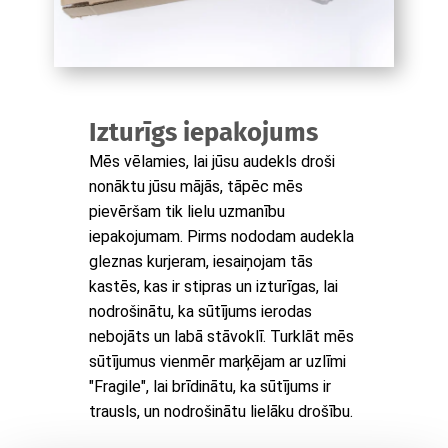
Izturīgs iepakojums
Mēs vēlamies, lai jūsu audekls droši
nonāktu jūsu mājās, tāpēc mēs
pievēršam tik lielu uzmanību
iepakojumam. Pirms nododam audekla
gleznas kurjeram, iesaiņojam tās
kastēs, kas ir stipras un izturīgas, lai
nodrošinātu, ka sūtījums ierodas
nebojāts un labā stāvoklī. Turklāt mēs
sūtījumus vienmēr marķējam ar uzlīmi
"Fragile", lai brīdinātu, ka sūtījums ir
trausls, un nodrošinātu lielāku drošību.