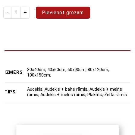
Izstrādājuma daudzums: glezna "Faraonu dārgumi"
Pievienot grozam
30x40cm, 40x60cm, 60x90cm, 80x120cm,
IZMĒRS
100x150cm.
Audekls, Audekls + balts rāmis, Audekls + melns
TIPS
rāmis, Audekls + melns rāmis, Plakāts, Zelta rāmis