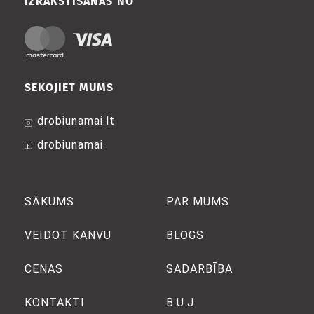
IZRAKSTĪŠANĀS NO
SEKOJIET MUMS
drobiunamai.lt
drobiunamai
SĀKUMS
PAR MUMS
VEIDOT KANVU
BLOGS
CENAS
SADARBĪBA
KONTAKTI
B.U.J