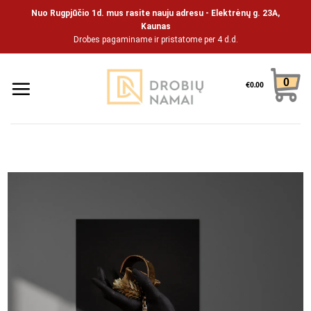
Pāriet
Nuo Rugpjūčio 1d. mus rasite nauju adresu - Elektrėnų g. 23A,
uz
Kaunas
Drobes pagaminame ir pristatome per 4 d.d.
saturu
0
€
0.00