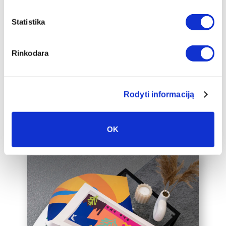
Papildu ierāmēšana
Mēs piedāvājam audeklu uz
Statistika
apakšrāmja papildus ierāmētu baltā,
melnā vai zelta 2 cm platā rāmī, kas
Rinkodara
padarīs audeklu par vēl greznāku jūsu
mājas interjera akcentu.
Mēs varam ierāmēt arī jūsu jau esošo
audeklu, lūdzu, sazinieties ar mums,
Rodyti informaciją
rakstot uz labas@drobiunamai.lt.
OK