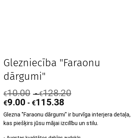
Glezniecība "Faraonu
dārgumi"
10.00
128.20
-
€
€
9.00
115.38
-
€
€
Glezna "Faraonu dārgumi" ir burvīga interjera detaļa,
kas piešķirs jūsu mājai izcilību un stilu.
- Augstas kvalitātes dabīgs audekls.