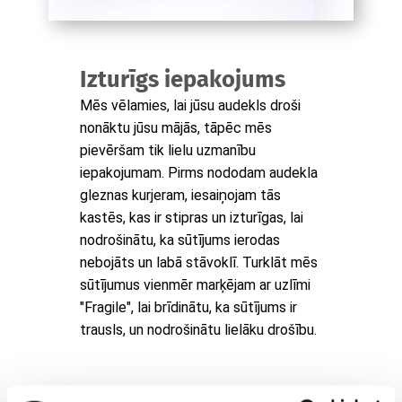
Izturīgs iepakojums
Mēs vēlamies, lai jūsu audekls droši
nonāktu jūsu mājās, tāpēc mēs
pievēršam tik lielu uzmanību
iepakojumam. Pirms nododam audekla
gleznas kurjeram, iesaiņojam tās
kastēs, kas ir stipras un izturīgas, lai
nodrošinātu, ka sūtījums ierodas
nebojāts un labā stāvoklī. Turklāt mēs
sūtījumus vienmēr marķējam ar uzlīmi
"Fragile", lai brīdinātu, ka sūtījums ir
trausls, un nodrošinātu lielāku drošību.