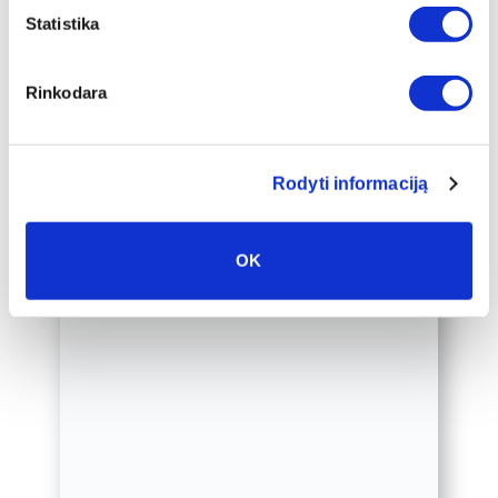
apakšrāmja papildus ierāmētu baltā,
Statistika
melnā vai zelta 2 cm platā rāmī, kas
padarīs audeklu par vēl greznāku jūsu
Rinkodara
mājas interjera akcentu.
Mēs varam ierāmēt arī jūsu jau esošo
audeklu, lūdzu, sazinieties ar mums,
Rodyti informaciją
rakstot uz labas@drobiunamai.lt.
OK