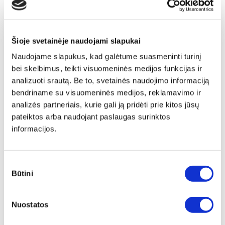
Šioje svetainėje naudojami slapukai
Naudojame slapukus, kad galėtume suasmeninti turinį
bei skelbimus, teikti visuomeninės medijos funkcijas ir
analizuoti srautą. Be to, svetainės naudojimo informaciją
bendriname su visuomeninės medijos, reklamavimo ir
analizės partneriais, kurie gali ją pridėti prie kitos jūsų
pateiktos arba naudojant paslaugas surinktos
informacijos.
Sutikimo
Būtini
pasirinkimas
Papildu ierāmēšana
Nuostatos
Mēs piedāvājam audeklu uz