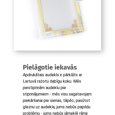
Pielāgotie iekavās
Apdrukātais audekls ir pārklāts ar
Lietuvā ražotu dabīgu koku. Mēs
piestiprinām audeklu pie
stiprinājumiem - mēs visu sagatavojam
piekāršanai pie sienas, tāpēc, pasūtot
gleznu uz audekla, jums nebūs papildu
problēmu - jums nebūs jāmeklē rāmji