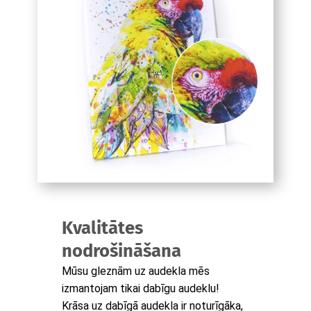
Kvalitātes
nodrošināšana
Mūsu gleznām uz audekla mēs
izmantojam tikai dabīgu audeklu!
Krāsa uz dabīgā audekla ir noturīgāka,