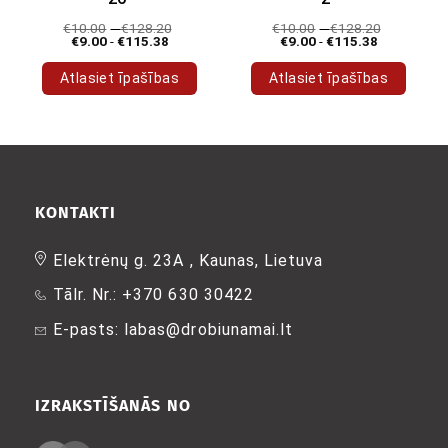
€
10.00
-
€
128.20
€
10.00
-
€
128.20
€
9.00
-
€
115.38
€
9.00
-
€
115.38
Atlasiet īpašības
Atlasiet īpašības
Šim
Šim
produktam
produktam
ir
ir
vairāki
vairāki
varianti.
varianti.
Variantus
Variantus
KONTAKTI
var
var
izvēlēties
izvēlēties
Elektrėnų g. 23A , Kaunas, Lietuva
produkta
produkta
Tālr. Nr.: +370 630 30422
lapā
lapā
E-pasts: labas@drobiunamai.lt
IZRAKSTĪŠANĀS NO