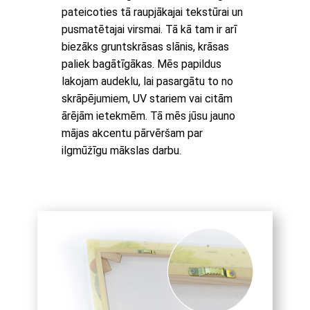
pateicoties tā raupjākajai tekstūrai un
pusmatētajai virsmai. Tā kā tam ir arī
biezāks gruntskrāsas slānis, krāsas
paliek bagātīgākas. Mēs papildus
lakojam audeklu, lai pasargātu to no
skrāpējumiem, UV stariem vai citām
ārējām ietekmēm. Tā mēs jūsu jauno
mājas akcentu pārvēršam par
ilgmūžīgu mākslas darbu.