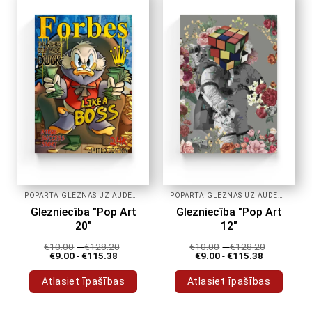
POPĀRTA GLEZNAS UZ AUDEKLA
POPĀRTA GLEZNAS UZ AUDEKLA
Glezniecība "Pop Art
Glezniecība "Pop Art
20"
12"
€
10.00
-
€
128.20
€
10.00
-
€
128.20
€
9.00
-
€
115.38
€
9.00
-
€
115.38
Atlasiet īpašības
Atlasiet īpašības
Šim
Šim