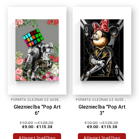
produktam
produktam
ir
ir
vairāki
vairāki
varianti.
varianti.
Variantus
Variantus
var
var
izvēlēties
izvēlēties
produkta
produkta
lapā
lapā
POPĀRTA GLEZNAS UZ AUDEKLA
POPĀRTA GLEZNAS UZ AUDEKLA
Glezniecība "Pop Art
Glezniecība "Pop Art
6"
3"
€
10.00
-
€
128.20
€
10.00
-
€
128.20
€
9.00
-
€
115.38
€
9.00
-
€
115.38
Atlasiet īpašības
Atlasiet īpašības