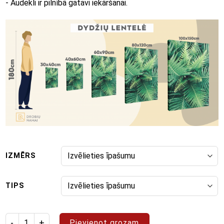
- Audekli ir pilnībā gatavi iekāršanai.
IZMĒRS
TIPS
Izstrādājuma daudzums: glezna "Pop Art 102"
Pievienot grozam