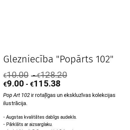
Glezniecība "Popārts 102"
10.00
128.20
-
€
€
9.00
115.38
-
€
€
Pop Art 102
ir rotaļīgas un ekskluzīvas kolekcijas
ilustrācija.
- Augstas kvalitātes dabīgs audekls.
- Pārklāts ar aizsarglaku.