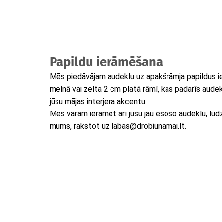
Papildu ierāmēšana
Mēs piedāvājam audeklu uz apakšrāmja papildus i
melnā vai zelta 2 cm platā rāmī, kas padarīs audek
jūsu mājas interjera akcentu.
Mēs varam ierāmēt arī jūsu jau esošo audeklu, lūdzu
mums, rakstot uz labas@drobiunamai.lt.