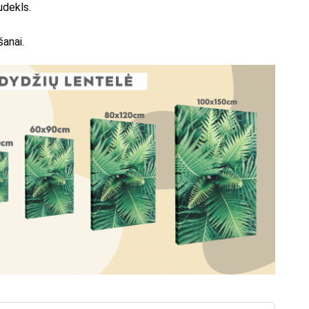
udekls.
šanai.