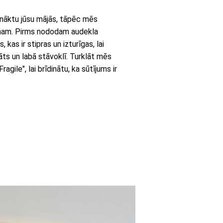
onāktu jūsu mājās, tāpēc mēs
umam. Pirms nododam audekla
kas ir stipras un izturīgas, lai
āts un labā stāvoklī. Turklāt mēs
gile", lai brīdinātu, ka sūtījums ir