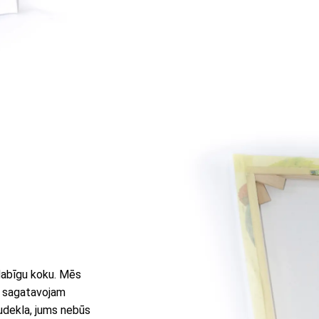
 dabīgu koku. Mēs
u sagatavojam
audekla, jums nebūs