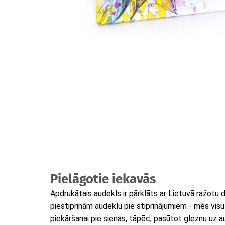
Pielāgotie iekavās
Apdrukātais audekls ir pārklāts ar Lietuvā ražotu
piestiprinām audeklu pie stiprinājumiem - mēs vis
piekāršanai pie sienas, tāpēc, pasūtot gleznu uz 