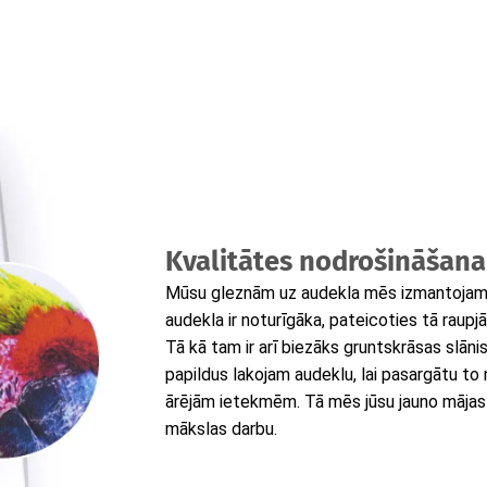
Kvalitātes nodrošināšana
Mūsu gleznām uz audekla mēs izmantojam t
audekla ir noturīgāka, pateicoties tā raupjā
Tā kā tam ir arī biezāks gruntskrāsas slāni
papildus lakojam audeklu, lai pasargātu to
ārējām ietekmēm. Tā mēs jūsu jauno mājas
mākslas darbu.