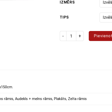
IZMĒRS
TIPS
Izstrādājuma daudzums: glezn
Pievieno
x150cm.
ns rāmis, Audekls + melns rāmis, Plakāts, Zelta rāmis