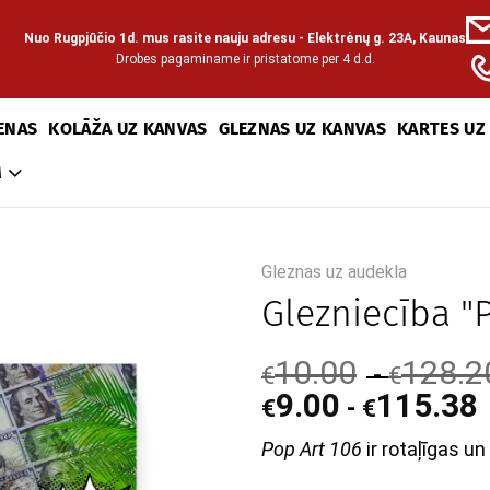
Nuo Rugpjūčio 1d. mus rasite nauju adresu - Elektrėnų g. 23A, Kaunas
Drobes pagaminame ir pristatome per 4 d.d.
ENAS
KOLĀŽA UZ KANVAS
GLEZNAS UZ KANVAS
KARTES UZ
M
Gleznas uz audekla
Glezniecība "
10.00
128.2
-
€
€
9.00
115.38
-
€
€
Pop Art 106
ir rotaļīgas un