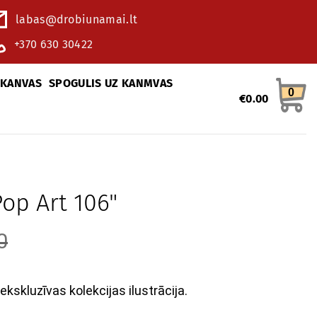
labas@drobiunamai.lt
+370 630 30422
 KANVAS
SPOGULIS UZ KANMVAS
0
€
0.00
Pop Art 106"
0
 ekskluzīvas kolekcijas ilustrācija.