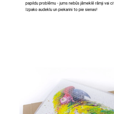
papildu problēmu - jums nebūs jāmeklē rāmji vai citi
Izpako audeklu un piekarini to pie sienas!