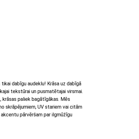
ikai dabīgu audeklu! Krāsa uz dabīgā
kajai tekstūrai un pusmatētajai virsmai.
s, krāsas paliek bagātīgākas. Mēs
 no skrāpējumiem, UV stariem vai citām
 akcentu pārvēršam par ilgmūžīgu