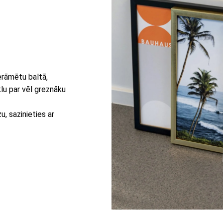
erāmētu baltā,
lu par vēl greznāku
, sazinieties ar