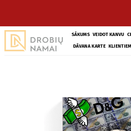
Pāriet
uz
saturu
SĀKUMS
VEIDOT KANVU
C
DĀVANA KARTE
KLIENTIE