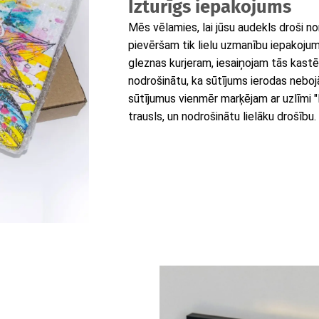
Izturīgs iepakojums
Mēs vēlamies, lai jūsu audekls droši n
pievēršam tik lielu uzmanību iepakoj
gleznas kurjeram, iesaiņojam tās kastēs, 
nodrošinātu, ka sūtījums ierodas neboj
sūtījumus vienmēr marķējam ar uzlīmi "Fra
trausls, un nodrošinātu lielāku drošību.