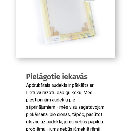
Pielāgotie iekavās
Apdrukātais audekls ir pārklāts ar
Lietuvā ražotu dabīgu koku. Mēs
piestiprinām audeklu pie
stiprinājumiem - mēs visu sagatavojam
piekāršanai pie sienas, tāpēc, pasūtot
gleznu uz audekla, jums nebūs papildu
problēmu - jums nebūs jāmeklē rāmji