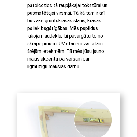
pateicoties tā raupjākajai tekstūrai un
pusmatētajai virsmai. Tā kā tam ir arī
biezāks gruntskrāsas slānis, krāsas
paliek bagātīgākas. Mēs papildus
lakojam audeklu, lai pasargātu to no
skrāpējumiem, UV stariem vai citām
ārējām ietekmēm. Tā mēs jūsu jauno
mājas akcentu pārvēršam par
ilgmūžīgu mākslas darbu.