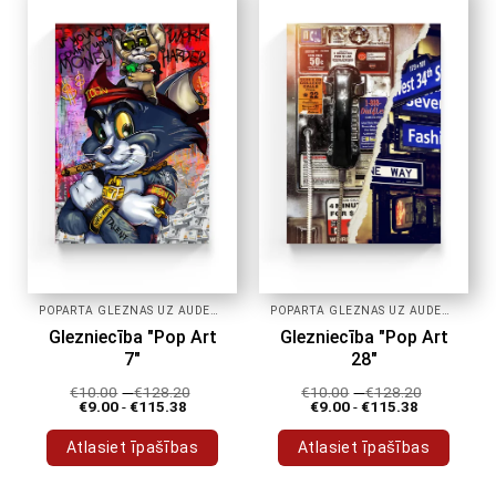
POPĀRTA GLEZNAS UZ AUDEKLA
POPĀRTA GLEZNAS UZ AUDEKLA
Glezniecība "Pop Art
Glezniecība "Pop Art
7"
28"
€
10.00
-
€
128.20
€
10.00
-
€
128.20
€
9.00
-
€
115.38
€
9.00
-
€
115.38
Atlasiet īpašības
Atlasiet īpašības
Šim
Šim