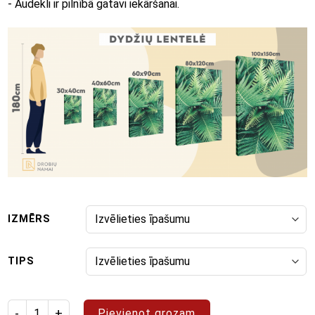
- Audekli ir pilnībā gatavi iekāršanai.
IZMĒRS
TIPS
Izstrādājuma daudzums: glezna "Pop Art 27"
Pievienot grozam