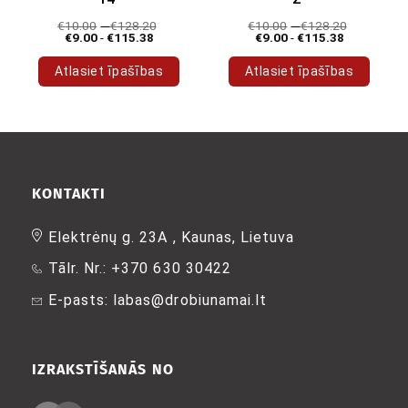
€
10.00
-
€
128.20
€
10.00
-
€
128.20
€
9.00
-
€
115.38
€
9.00
-
€
115.38
Atlasiet īpašības
Atlasiet īpašības
Šim
Šim
produktam
produktam
ir
ir
vairāki
vairāki
varianti.
varianti.
Variantus
Variantus
KONTAKTI
var
var
izvēlēties
izvēlēties
Elektrėnų g. 23A , Kaunas, Lietuva
produkta
produkta
Tālr. Nr.: +370 630 30422
lapā
lapā
E-pasts: labas@drobiunamai.lt
IZRAKSTĪŠANĀS NO