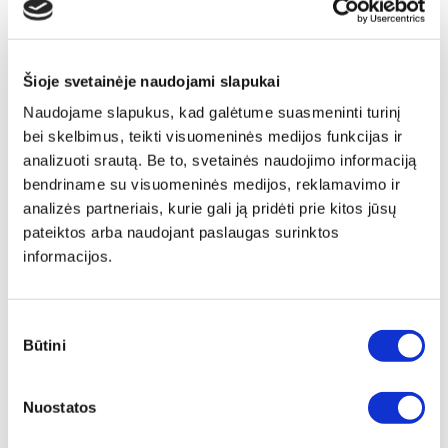
Šioje svetainėje naudojami slapukai
Naudojame slapukus, kad galėtume suasmeninti turinį
bei skelbimus, teikti visuomeninės medijos funkcijas ir
analizuoti srautą. Be to, svetainės naudojimo informaciją
bendriname su visuomeninės medijos, reklamavimo ir
analizės partneriais, kurie gali ją pridėti prie kitos jūsų
pateiktos arba naudojant paslaugas surinktos
informacijos.
Sutikimo
Būtini
pasirinkimas
Papildu ierāmēšana
Nuostatos
Mēs piedāvājam audeklu uz