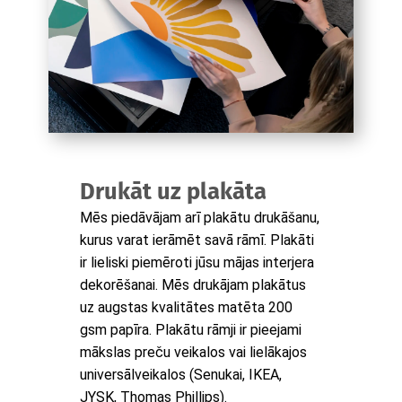
Drukāt uz plakāta
Mēs piedāvājam arī plakātu drukāšanu,
kurus varat ierāmēt savā rāmī. Plakāti
ir lieliski piemēroti jūsu mājas interjera
dekorēšanai. Mēs drukājam plakātus
uz augstas kvalitātes matēta 200
gsm papīra. Plakātu rāmji ir pieejami
mākslas preču veikalos vai lielākajos
universālveikalos (Senukai, IKEA,
JYSK, Thomas Phillips).