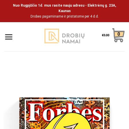
Pāriet
Nuo Rugpjūčio 1d. mus rasite nauju adresu - Elektrėnų g. 23A,
uz
Kaunas
Drobes pagaminame ir pristatome per 4 d.d.
saturu
0
€
0.00