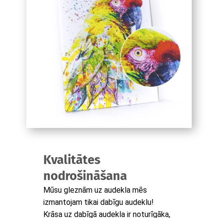
Kvalitātes
nodrošināšana
Mūsu gleznām uz audekla mēs
izmantojam tikai dabīgu audeklu!
Krāsa uz dabīgā audekla ir noturīgāka,