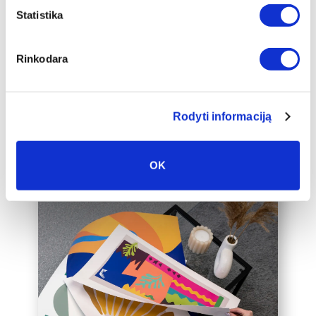
apakšrāmja papildus ierāmētu baltā,
Statistika
melnā vai zelta 2 cm platā rāmī, kas
padarīs audeklu par vēl greznāku jūsu
Rinkodara
mājas interjera akcentu.
Mēs varam ierāmēt arī jūsu jau esošo
audeklu, lūdzu, sazinieties ar mums,
Rodyti informaciją
rakstot uz labas@drobiunamai.lt.
OK