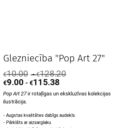
Glezniecība "Pop Art 27"
10.00
128.20
-
€
€
9.00
115.38
-
€
€
Pop Art 27
ir rotaļīgas un ekskluzīvas kolekcijas
ilustrācija.
- Augstas kvalitātes dabīgs audekls.
- Pārklāts ar aizsarglaku.