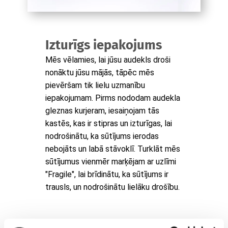
Izturīgs iepakojums
Mēs vēlamies, lai jūsu audekls droši
nonāktu jūsu mājās, tāpēc mēs
pievēršam tik lielu uzmanību
iepakojumam. Pirms nododam audekla
gleznas kurjeram, iesaiņojam tās
kastēs, kas ir stipras un izturīgas, lai
nodrošinātu, ka sūtījums ierodas
nebojāts un labā stāvoklī. Turklāt mēs
sūtījumus vienmēr marķējam ar uzlīmi
"Fragile", lai brīdinātu, ka sūtījums ir
trausls, un nodrošinātu lielāku drošību.