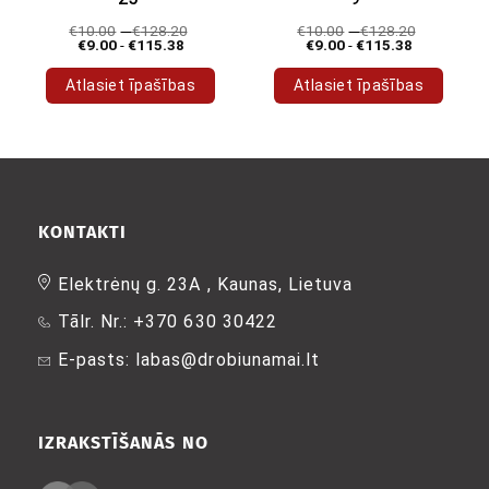
€
10.00
-
€
128.20
€
10.00
-
€
128.20
€
9.00
-
€
115.38
€
9.00
-
€
115.38
Atlasiet īpašības
Atlasiet īpašības
Šim
Šim
produktam
produktam
ir
ir
vairāki
vairāki
varianti.
varianti.
Variantus
Variantus
KONTAKTI
var
var
izvēlēties
izvēlēties
Elektrėnų g. 23A , Kaunas, Lietuva
produkta
produkta
Tālr. Nr.: +370 630 30422
lapā
lapā
E-pasts: labas@drobiunamai.lt
IZRAKSTĪŠANĀS NO