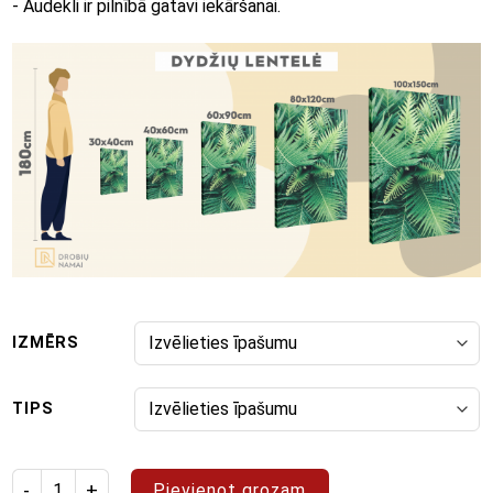
- Audekli ir pilnībā gatavi iekāršanai.
IZMĒRS
TIPS
Izstrādājuma daudzums: glezna "Pop Art 88"
Pievienot grozam