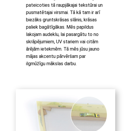
pateicoties tā raupjākajai tekstūrai un
pusmatētajai virsmai. Tā kā tam ir arī
biezāks gruntskrāsas slānis, krāsas
paliek bagātīgākas. Mēs papildus
lakojam audeklu, lai pasargātu to no
skrāpējumiem, UV stariem vai citām
ārējām ietekmēm. Tā mēs jūsu jauno
mājas akcentu pārvēršam par
ilgmūžīgu mākslas darbu.