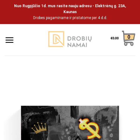
Pāriet
Nuo Rugpjūčio 1d. mus rasite nauju adresu - Elektrėnų g. 23A,
uz
Kaunas
Drobes pagaminame ir pristatome per 4 d.d.
saturu
0
€
0.00