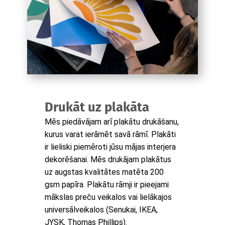
Drukāt uz plakāta
Mēs piedāvājam arī plakātu drukāšanu,
kurus varat ierāmēt savā rāmī. Plakāti
ir lieliski piemēroti jūsu mājas interjera
dekorēšanai. Mēs drukājam plakātus
uz augstas kvalitātes matēta 200
gsm papīra. Plakātu rāmji ir pieejami
mākslas preču veikalos vai lielākajos
universālveikalos (Senukai, IKEA,
JYSK, Thomas Phillips).