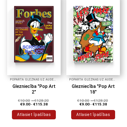
POPĀRTA GLEZNAS UZ AUDEKLA
POPĀRTA GLEZNAS UZ AUDEKLA
Glezniecība "Pop Art
Glezniecība "Pop Art
2"
18"
€
10.00
-
€
128.20
€
10.00
-
€
128.20
€
9.00
-
€
115.38
€
9.00
-
€
115.38
Atlasiet īpašības
Atlasiet īpašības
Šim
Šim