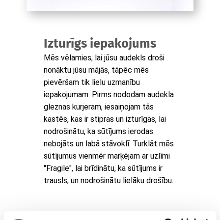
Izturīgs iepakojums
Mēs vēlamies, lai jūsu audekls droši
nonāktu jūsu mājās, tāpēc mēs
pievēršam tik lielu uzmanību
iepakojumam. Pirms nododam audekla
gleznas kurjeram, iesaiņojam tās
kastēs, kas ir stipras un izturīgas, lai
nodrošinātu, ka sūtījums ierodas
nebojāts un labā stāvoklī. Turklāt mēs
sūtījumus vienmēr marķējam ar uzlīmi
"Fragile", lai brīdinātu, ka sūtījums ir
trausls, un nodrošinātu lielāku drošību.