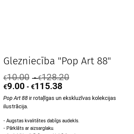
Glezniecība "Pop Art 88"
10.00
128.20
-
€
€
9.00
115.38
-
€
€
Pop Art 88
ir rotaļīgas un ekskluzīvas kolekcijas
ilustrācija.
- Augstas kvalitātes dabīgs audekls.
- Pārklāts ar aizsarglaku.