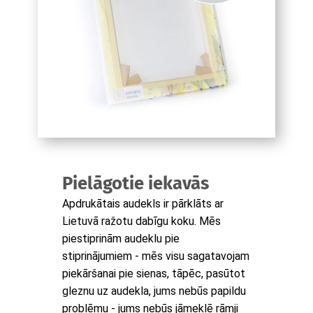
Pielāgotie iekavās
Apdrukātais audekls ir pārklāts ar
Lietuvā ražotu dabīgu koku. Mēs
piestiprinām audeklu pie
stiprinājumiem - mēs visu sagatavojam
piekāršanai pie sienas, tāpēc, pasūtot
gleznu uz audekla, jums nebūs papildu
problēmu - jums nebūs jāmeklē rāmji