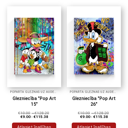
produktam
produktam
ir
ir
vairāki
vairāki
varianti.
varianti.
Variantus
Variantus
var
var
izvēlēties
izvēlēties
produkta
produkta
lapā
lapā
POPĀRTA GLEZNAS UZ AUDEKLA
POPĀRTA GLEZNAS UZ AUDEKLA
Glezniecība "Pop Art
Glezniecība "Pop Art
15"
26"
€
10.00
-
€
128.20
€
10.00
-
€
128.20
€
9.00
-
€
115.38
€
9.00
-
€
115.38
Atlasiet īpašības
Atlasiet īpašības