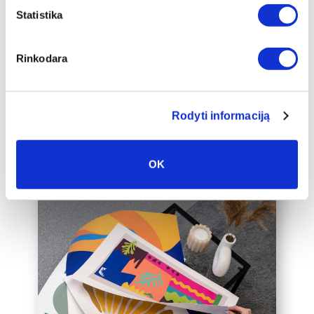
apakšrāmja papildus ierāmētu baltā,
Statistika
melnā vai zelta 2 cm platā rāmī, kas
padarīs audeklu par vēl greznāku jūsu
Rinkodara
mājas interjera akcentu.
Mēs varam ierāmēt arī jūsu jau esošo
audeklu, lūdzu, sazinieties ar mums,
Rodyti informaciją
rakstot uz labas@drobiunamai.lt.
OK