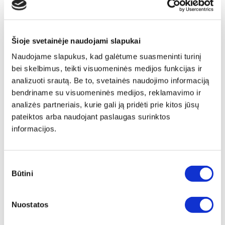
Šioje svetainėje naudojami slapukai
Naudojame slapukus, kad galėtume suasmeninti turinį
bei skelbimus, teikti visuomeninės medijos funkcijas ir
analizuoti srautą. Be to, svetainės naudojimo informaciją
bendriname su visuomeninės medijos, reklamavimo ir
analizės partneriais, kurie gali ją pridėti prie kitos jūsų
pateiktos arba naudojant paslaugas surinktos
informacijos.
Sutikimo
Būtini
pasirinkimas
Papildu ierāmēšana
Nuostatos
Mēs piedāvājam audeklu uz