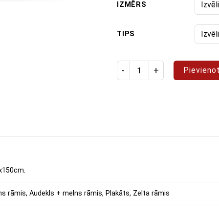
IZMĒRS
TIPS
Izstrādājuma daudzums: glezn
Pievieno
x150cm.
ns rāmis, Audekls + melns rāmis, Plakāts, Zelta rāmis