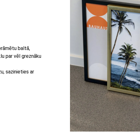
erāmētu baltā,
lu par vēl greznāku
, sazinieties ar