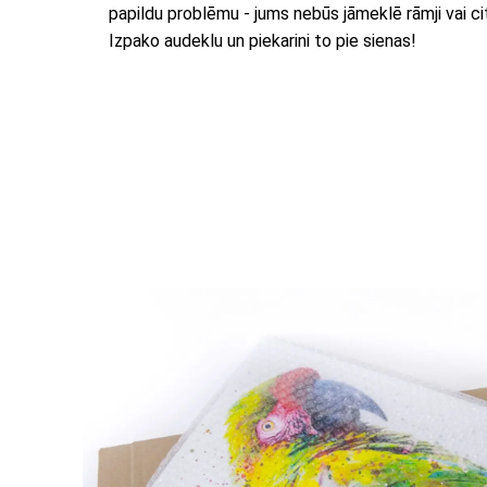
papildu problēmu - jums nebūs jāmeklē rāmji vai citi
Izpako audeklu un piekarini to pie sienas!