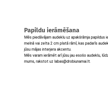
Papildu ierāmēšana
Mēs piedāvājam audeklu uz apakšrāmja papildus i
melnā vai zelta 2 cm platā rāmī, kas padarīs audek
jūsu mājas interjera akcentu.
Mēs varam ierāmēt arī jūsu jau esošo audeklu, lūdzu
mums, rakstot uz labas@drobiunamai.lt.