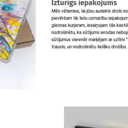
Izturīgs iepakojums
Mēs vēlamies, lai jūsu audekls droši n
pievēršam tik lielu uzmanību iepakoj
gleznas kurjeram, iesaiņojam tās kastēs, 
nodrošinātu, ka sūtījums ierodas neboj
sūtījumus vienmēr marķējam ar uzlīmi "Fra
trausls, un nodrošinātu lielāku drošību.