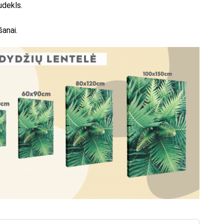
udekls.
šanai.