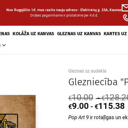
Nuo Rugpjūčio 1d. mus rasite nauju adresu - Elektrėnų g. 23A, Kaunas
Drobes pagaminame ir pristatome per 4 d.d.
ENAS
KOLĀŽA UZ KANVAS
GLEZNAS UZ KANVAS
KARTES UZ
M
Gleznas uz audekla
Glezniecība "P
10.00
128.2
-
€
€
9.00
115.38
-
€
€
Pop Art 9
ir rotaļīgas un ek