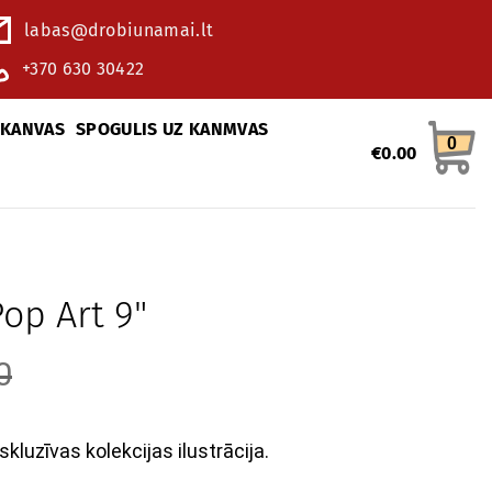
labas@drobiunamai.lt
+370 630 30422
 KANVAS
SPOGULIS UZ KANMVAS
0
€
0.00
op Art 9"
0
skluzīvas kolekcijas ilustrācija.