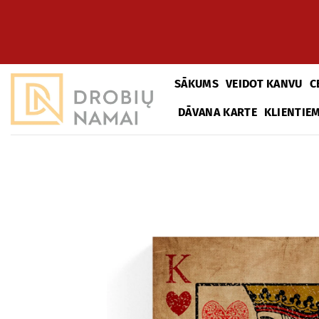
Pāriet
uz
saturu
SĀKUMS
VEIDOT KANVU
C
DĀVANA KARTE
KLIENTIE