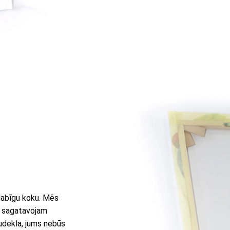
 dabīgu koku. Mēs
u sagatavojam
audekla, jums nebūs