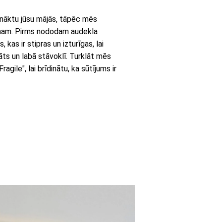
onāktu jūsu mājās, tāpēc mēs
umam. Pirms nododam audekla
kas ir stipras un izturīgas, lai
āts un labā stāvoklī. Turklāt mēs
gile", lai brīdinātu, ka sūtījums ir