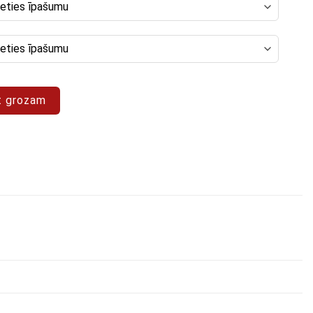
a "Pop Art 9"
t grozam