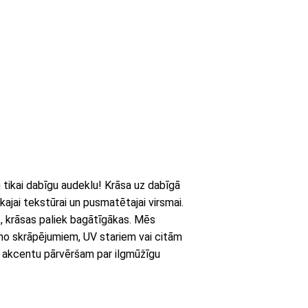
ikai dabīgu audeklu! Krāsa uz dabīgā
kajai tekstūrai un pusmatētajai virsmai.
s, krāsas paliek bagātīgākas. Mēs
 no skrāpējumiem, UV stariem vai citām
 akcentu pārvēršam par ilgmūžīgu