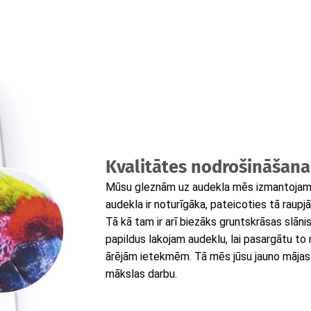
Kvalitātes nodrošināšana
Mūsu gleznām uz audekla mēs izmantojam t
audekla ir noturīgāka, pateicoties tā raupjā
Tā kā tam ir arī biezāks gruntskrāsas slāni
papildus lakojam audeklu, lai pasargātu to
ārējām ietekmēm. Tā mēs jūsu jauno mājas
mākslas darbu.