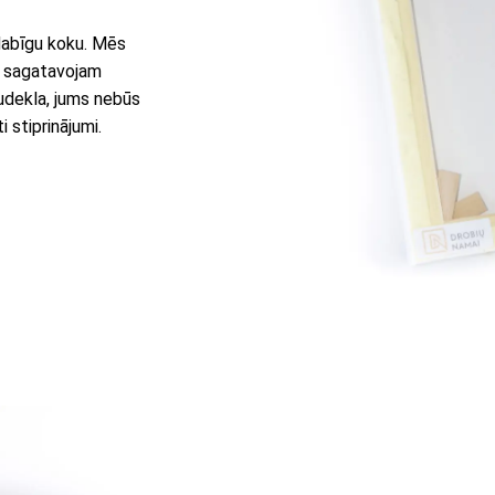
 dabīgu koku. Mēs
u sagatavojam
audekla, jums nebūs
 stiprinājumi.