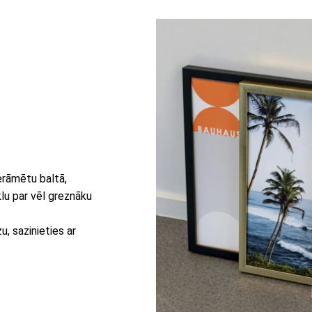
erāmētu baltā,
lu par vēl greznāku
, sazinieties ar