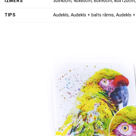
IZMĒRS
30x40cm, 40x60cm, 60x90cm, 80x120cm,
TIPS
Audekls, Audekls + balts rāmis, Audekls +