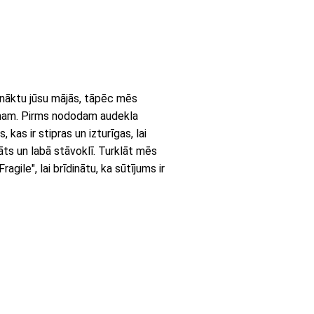
onāktu jūsu mājās, tāpēc mēs
umam. Pirms nododam audekla
kas ir stipras un izturīgas, lai
āts un labā stāvoklī. Turklāt mēs
gile", lai brīdinātu, ka sūtījums ir