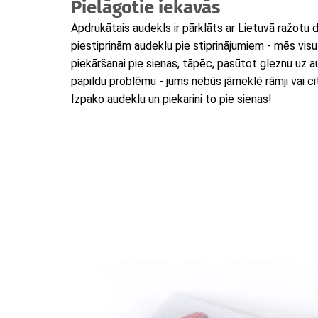
Pielāgotie iekavās
Apdrukātais audekls ir pārklāts ar Lietuvā ražotu
piestiprinām audeklu pie stiprinājumiem - mēs vis
piekāršanai pie sienas, tāpēc, pasūtot gleznu uz 
papildu problēmu - jums nebūs jāmeklē rāmji vai citi
Izpako audeklu un piekarini to pie sienas!