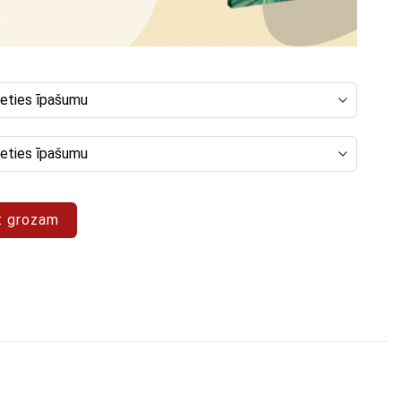
nas komplekts "Habitat"
t grozam