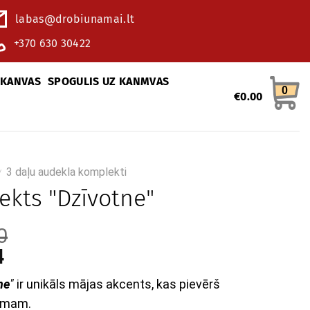
labas@drobiunamai.lt
+370 630 30422
 KANVAS
SPOGULIS UZ KANMVAS
0
€
0.00
3 daļu audekla komplekti
/
kts "Dzīvotne"
0
4
ne
"
ir unikāls mājas akcents, kas pievērš
umam.