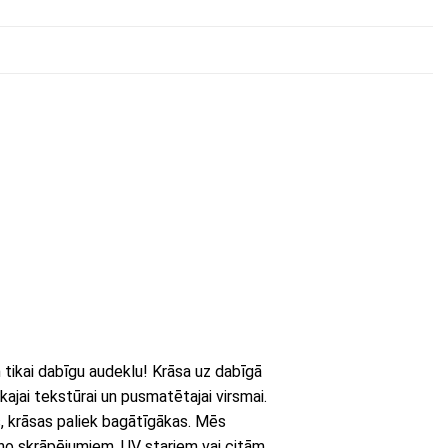
ikai dabīgu audeklu! Krāsa uz dabīgā
kajai tekstūrai un pusmatētajai virsmai.
s, krāsas paliek bagātīgākas. Mēs
 no skrāpējumiem, UV stariem vai citām