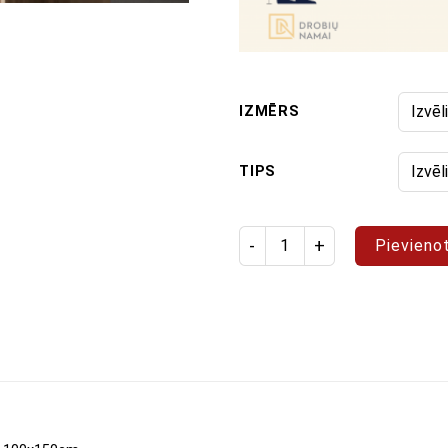
IZMĒRS
TIPS
Produktu daudzums: gleznoša
Pievieno