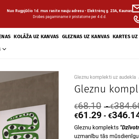
Nuo Rugpjūčio 1d. mus rasite nauju adresu - Elektrėnų g. 23A, Kaunas
Drobes pagaminame ir pristatome per 4 d.d.
ENAS
KOLĀŽA UZ KANVAS
GLEZNAS UZ KANVAS
KARTES UZ
M
Gleznu komplekti uz audekla
Gleznu komple
68.10
384.6
-
€
€
61.29
346.1
-
€
€
Gleznu komplekts
"Dzīvot
uzmanību tās mūsdienīg