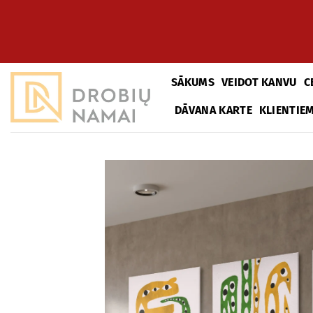
Pāriet
uz
saturu
SĀKUMS
VEIDOT KANVU
C
DĀVANA KARTE
KLIENTIE