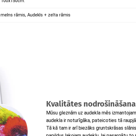
 100x150cm.
 melns rāmis, Audekls + zelta rāmis
Kvalitātes nodrošināšana
Mūsu gleznām uz audekla mēs izmantojam t
audekla ir noturīgāka, pateicoties tā raupjā
Tā kā tam ir arī biezāks gruntskrāsas slāni
papildus lakojam audeklu, lai pasargātu to