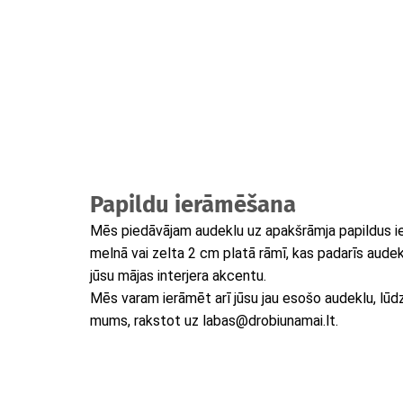
Papildu ierāmēšana
Mēs piedāvājam audeklu uz apakšrāmja papildus i
melnā vai zelta 2 cm platā rāmī, kas padarīs audek
jūsu mājas interjera akcentu.
Mēs varam ierāmēt arī jūsu jau esošo audeklu, lūdzu
mums, rakstot uz labas@drobiunamai.lt.