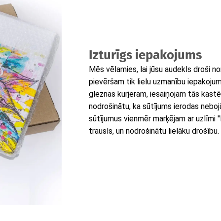
Izturīgs iepakojums
Mēs vēlamies, lai jūsu audekls droši n
pievēršam tik lielu uzmanību iepakoj
gleznas kurjeram, iesaiņojam tās kastēs, 
nodrošinātu, ka sūtījums ierodas neboj
sūtījumus vienmēr marķējam ar uzlīmi "Fra
trausls, un nodrošinātu lielāku drošību.