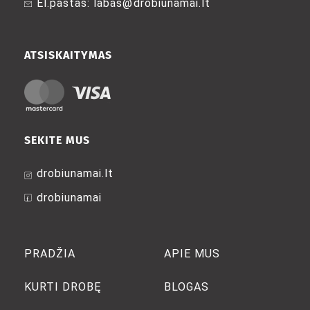
El.paštas: labas@drobiunamai.lt
the
the
product
product
page
page
ATSISKAITYMAS
SEKITE MUS
drobiunamai.lt
drobiunamai
PRADŽIA
APIE MUS
KURTI DROBĘ
BLOGAS