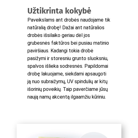
Užtikrinta kokybė
Paveikslams ant drobės naudojame tik
natūralią drobę! Dažai ant natūralios
drobės išsilaiko geriau dėl jos
grubesnės faktūros bei pusiau matinio
paviršiaus. Kadangi tokia drobė
pasižymi ir storesniu grunto sluoksniu,
spalvos išlieka sodresnės. Papildomai
drobę lakuojame, siekdami apsaugoti
ją nuo subraižymų, UV spindulių ar kitų
išorinių poveikių. Taip paverčiame jūsų
naują namų akcentą ilgaamžiu kūriniu.