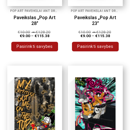
POP ART PAVEIKSLAI ANT DROBĖS
POP ART PAVEIKSLAI ANT DROBĖS
Paveikslas „Pop Art
Paveikslas „Pop Art
28”
23”
€
10.00
–
€
128.20
€
10.00
–
€
128.20
€
9.00
–
€
115.38
€
9.00
–
€
115.38
Pasirinkti savybes
Pasirinkti savybes
This
This
product
product
has
has
multiple
multiple
variants.
variants.
The
The
options
options
may
may
be
be
chosen
chosen
on
on
the
the
product
product