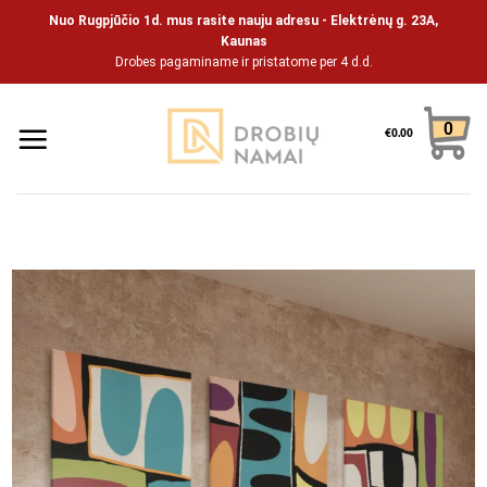
Skip
Nuo Rugpjūčio 1d. mus rasite nauju adresu - Elektrėnų g. 23A,
to
Kaunas
Drobes pagaminame ir pristatome per 4 d.d.
content
0
€
0.00