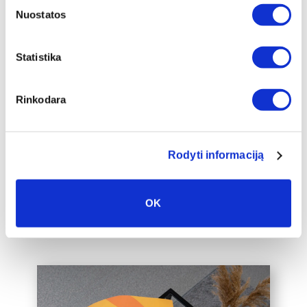
Nuostatos
Papildomas
Statistika
įrėminimas
Siūlome drobę, aptrauktą ant porėmio,
Rinkodara
papildomai įrėminti į baltą, juodą arba
auksinį 2cm pločio rėmelį, kuris drobę
pavers dar prabangesniu namų
interjero akcentu.
Rodyti informaciją
Taip pat galime įrėminti į rėmelius
Jūsų jau turimą drobę, susisiekite su
OK
mumis el. paštu labas@drobiunamai.lt