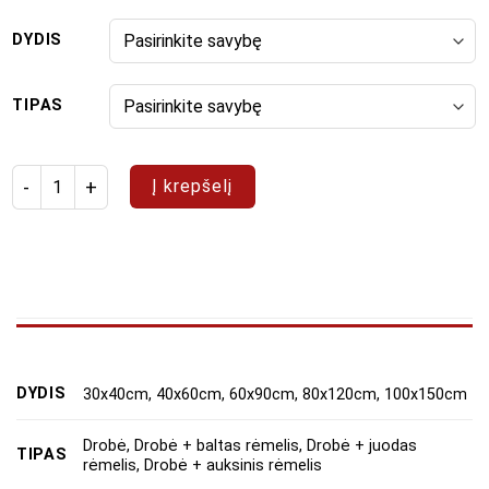
DYDIS
TIPAS
produkto kiekis: Paveikslų rinkinys "Spalvingi norai"
Į krepšelį
DYDIS
30x40cm, 40x60cm, 60x90cm, 80x120cm, 100x150cm
Drobė, Drobė + baltas rėmelis, Drobė + juodas
TIPAS
rėmelis, Drobė + auksinis rėmelis