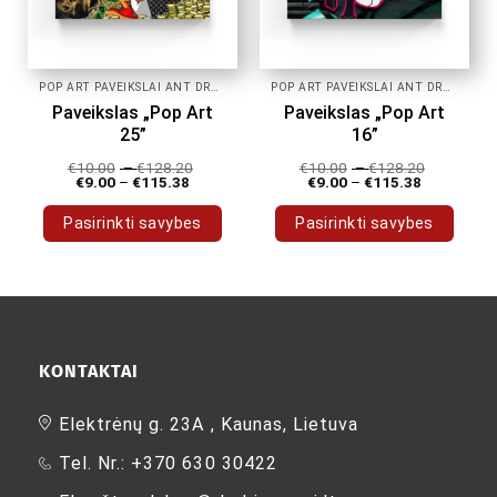
page
page
POP ART PAVEIKSLAI ANT DROBĖS
POP ART PAVEIKSLAI ANT DROBĖS
Paveikslas „Pop Art
Paveikslas „Pop Art
25”
16”
€
10.00
–
€
128.20
€
10.00
–
€
128.20
€
9.00
–
€
115.38
€
9.00
–
€
115.38
Pasirinkti savybes
Pasirinkti savybes
This
This
product
product
has
has
multiple
multiple
variants.
variants.
The
The
KONTAKTAI
options
options
may
may
Elektrėnų g. 23A , Kaunas, Lietuva
be
be
Tel. Nr.: +370 630 30422
chosen
chosen
on
on