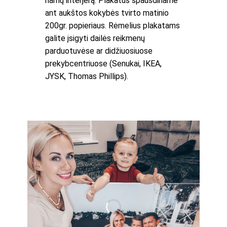
namų interjerą. Plakatus spausdiname
ant aukštos kokybės tvirto matinio
200gr. popieriaus. Rėmelius plakatams
galite įsigyti dailės reikmenų
parduotuvėse ar didžiuosiuose
prekybcentriuose (Senukai, IKEA,
JYSK, Thomas Phillips).