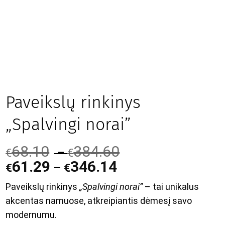
Paveikslų rinkinys
„Spalvingi norai”
68.10
384.60
–
€
€
61.29
346.14
–
€
€
Paveikslų rinkinys
„Spalvingi norai”
– tai unikalus
akcentas namuose, atkreipiantis dėmesį savo
modernumu.