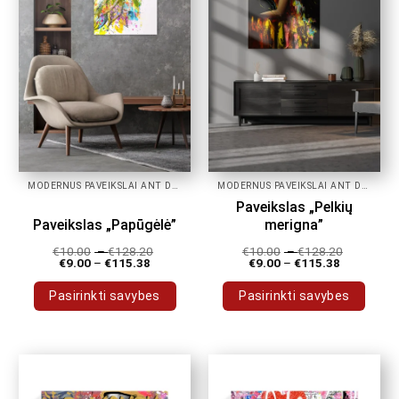
may
may
be
be
chosen
chosen
on
on
the
the
product
product
page
page
MODERNŪS PAVEIKSLAI ANT DROBĖS
MODERNŪS PAVEIKSLAI ANT DROBĖS
Paveikslas „Pelkių
Paveikslas „Papūgėlė”
merigna”
€
10.00
–
€
128.20
€
10.00
–
€
128.20
€
9.00
–
€
115.38
€
9.00
–
€
115.38
Pasirinkti savybes
Pasirinkti savybes
This
This
product
product
has
has
multiple
multiple
variants.
variants.