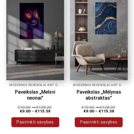
multiple
multiple
variants.
variants.
The
The
options
options
may
may
be
be
chosen
chosen
on
on
the
the
product
product
page
page
MODERNŪS PAVEIKSLAI ANT DROBĖS
MODERNŪS PAVEIKSLAI ANT DROBĖS
Paveikslas „Melsvi
Paveikslas „Mėlynas
neonai”
abstraktas”
€
10.00
–
€
128.20
€
10.00
–
€
128.20
€
9.00
–
€
115.38
€
9.00
–
€
115.38
Pasirinkti savybes
Pasirinkti savybes
This
This