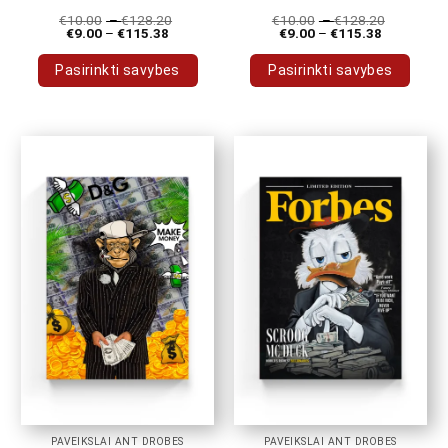
€
10.00
–
€
128.20
€
10.00
–
€
128.20
€
9.00
–
€
115.38
€
9.00
–
€
115.38
Pasirinkti savybes
Pasirinkti savybes
This
This
product
product
has
has
multiple
multiple
variants.
variants.
The
The
options
options
may
may
be
be
chosen
chosen
on
on
the
the
product
product
page
page
PAVEIKSLAI ANT DROBĖS
PAVEIKSLAI ANT DROBĖS