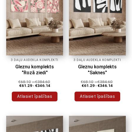
izvēlēties
izvēlēties
produkta
produkta
lapā
lapā
3 DAĻU AUDEKLA KOMPLEKTI
3 DAĻU AUDEKLA KOMPLEKTI
Gleznu komplekts
Gleznu komplekts
"Rozā ziedi"
"Saknes"
€
68.10
-
€
384.60
€
68.10
-
€
384.60
€
61.29
-
€
346.14
€
61.29
-
€
346.14
Atlasiet īpašības
Atlasiet īpašības
Šim
Šim
produktam
produktam
ir
ir
vairāki
vairāki
varianti.
varianti.