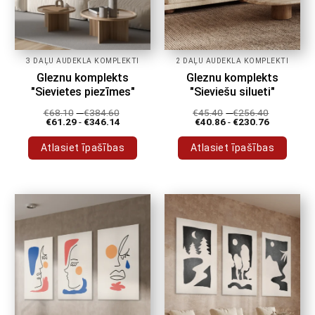
3 DAĻU AUDEKLA KOMPLEKTI
2 DAĻU AUDEKLA KOMPLEKTI
Gleznu komplekts
Gleznu komplekts
"Sievietes piezīmes"
"Sieviešu silueti"
€
68.10
-
€
384.60
€
45.40
-
€
256.40
€
61.29
-
€
346.14
€
40.86
-
€
230.76
Atlasiet īpašības
Atlasiet īpašības
Šim
Šim
produktam
produktam
ir
ir
vairāki
vairāki
varianti.
varianti.
Variantus
Variantus
var
var
izvēlēties
izvēlēties
produkta
produkta
lapā
lapā