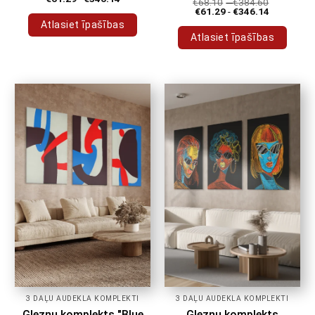
€
68.10
-
€
384.60
€
61.29
-
€
346.14
Atlasiet īpašības
Atlasiet īpašības
Šim
Šim
produktam
produktam
ir
ir
vairāki
vairāki
varianti.
varianti.
Variantus
Variantus
var
var
izvēlēties
izvēlēties
produkta
produkta
lapā
lapā
3 DAĻU AUDEKLA KOMPLEKTI
3 DAĻU AUDEKLA KOMPLEKTI
Gleznu komplekts "Blue
Gleznu komplekts