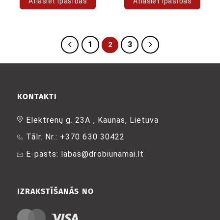
Atlasiet īpašības
Atlasiet īpašības
Šim
Šim
produktam
produktam
ir
ir
1
3
2
vairāki
vairāki
varianti.
varianti.
Variantus
Variantus
var
var
izvēlēties
izvēlēties
KONTAKTI
produkta
produkta
lapā
lapā
Elektrėnų g. 23A , Kaunas, Lietuva
Tālr. Nr.: +370 630 30422
E-pasts: labas@drobiunamai.lt
IZRAKSTĪŠANĀS NO