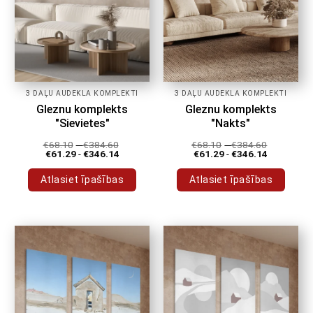
3 DAĻU AUDEKLA KOMPLEKTI
3 DAĻU AUDEKLA KOMPLEKTI
Gleznu komplekts
Gleznu komplekts
"Sievietes"
"Nakts"
€
68.10
-
€
384.60
€
68.10
-
€
384.60
€
61.29
-
€
346.14
€
61.29
-
€
346.14
Atlasiet īpašības
Atlasiet īpašības
Šim
Šim
produktam
produktam
ir
ir
vairāki
vairāki
varianti.
varianti.
Variantus
Variantus
var
var
izvēlēties
izvēlēties