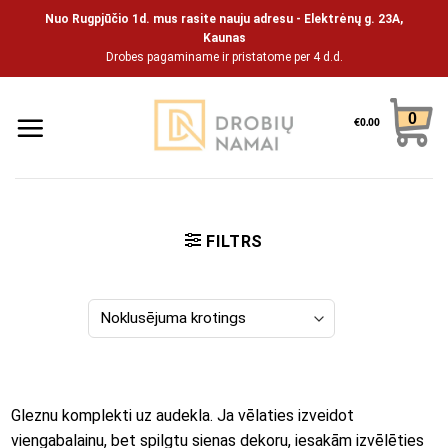
Pāriet
Nuo Rugpjūčio 1d. mus rasite nauju adresu - Elektrėnų g. 23A,
uz
Kaunas
Drobes pagaminame ir pristatome per 4 d.d.
saturu
0
€
0.00
FILTRS
Gleznu komplekti uz audekla. Ja vēlaties izveidot
viengabalainu, bet spilgtu sienas dekoru, iesakām izvēlēties