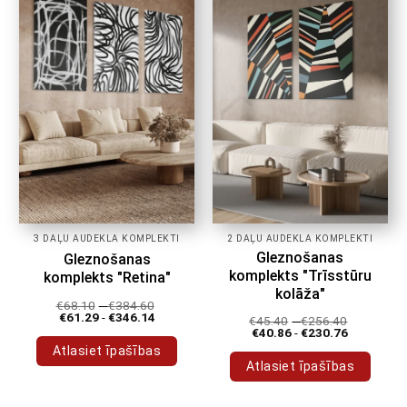
varianti.
varianti.
Variantus
Variantus
var
var
izvēlēties
izvēlēties
produkta
produkta
lapā
lapā
3 DAĻU AUDEKLA KOMPLEKTI
2 DAĻU AUDEKLA KOMPLEKTI
Gleznošanas
Gleznošanas
komplekts "Trīsstūru
komplekts "Retina"
kolāža"
€
68.10
-
€
384.60
€
61.29
-
€
346.14
€
45.40
-
€
256.40
€
40.86
-
€
230.76
Atlasiet īpašības
Atlasiet īpašības
Šim
Šim
produktam