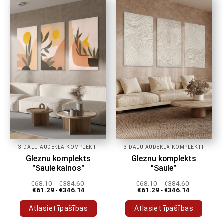
vairāki
vairāki
varianti.
varianti.
Variantus
Variantus
var
var
izvēlēties
izvēlēties
produkta
produkta
lapā
lapā
3 DAĻU AUDEKLA KOMPLEKTI
3 DAĻU AUDEKLA KOMPLEKTI
Gleznu komplekts
Gleznu komplekts
"Saule kalnos"
"Saule"
€
68.10
-
€
384.60
€
68.10
-
€
384.60
€
61.29
-
€
346.14
€
61.29
-
€
346.14
Atlasiet īpašības
Atlasiet īpašības
Šim
Šim