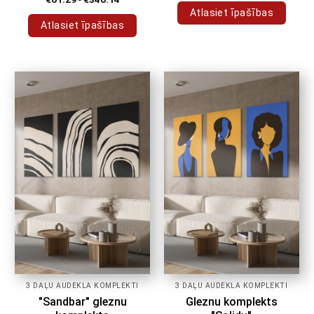
Atlasiet īpašības
Atlasiet īpašības
Šim
Šim
produktam
produktam
ir
ir
vairāki
vairāki
varianti.
varianti.
Variantus
Variantus
var
var
izvēlēties
izvēlēties
produkta
produkta
lapā
lapā
3 DAĻU AUDEKLA KOMPLEKTI
3 DAĻU AUDEKLA KOMPLEKTI
"Sandbar" gleznu
Gleznu komplekts