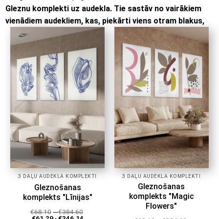
Gleznu komplekti uz audekla
.
Tie sastāv no vairākiem
vienādiem audekliem, kas, piekārti viens otram blakus,
rada spēcīgu, hipnotizējošu efektu.
Šī izvēle ir īpaši
populāra lielākās telpās, piemēram, viesistabās, kur
nepieciešams harmonisks akcents.
3 DAĻU AUDEKLA KOMPLEKTI
3 DAĻU AUDEKLA KOMPLEKTI
Gleznošanas
Gleznošanas
komplekts "Magic
komplekts "Līnijas"
Flowers"
€
68.10
-
€
384.60
€
61.29
-
€
346.14