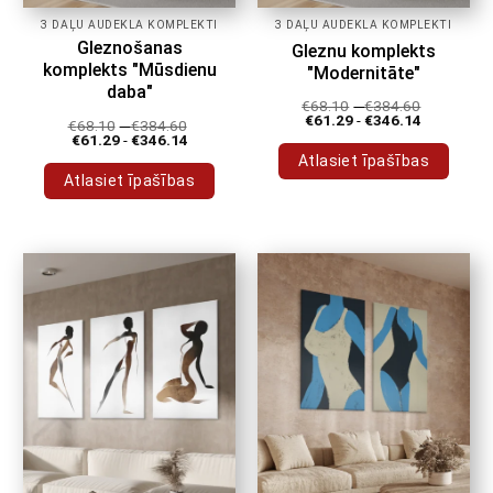
3 DAĻU AUDEKLA KOMPLEKTI
3 DAĻU AUDEKLA KOMPLEKTI
Gleznošanas
Gleznu komplekts
komplekts "Mūsdienu
"Modernitāte"
daba"
€
68.10
-
€
384.60
€
61.29
-
€
346.14
€
68.10
-
€
384.60
€
61.29
-
€
346.14
Atlasiet īpašības
Atlasiet īpašības
Šim
Šim
produktam
produktam
ir
ir
vairāki
vairāki
varianti.
varianti.
Variantus
Variantus
var
var
izvēlēties
izvēlēties
produkta
produkta
lapā
lapā