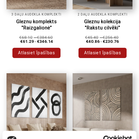
3 DAĻU AUDEKLA KOMPLEKTI
2 DAĻU AUDEKLA KOMPLEKTI
Gleznu komplekts
Gleznu kolekcija
"Raizgalionė"
"Rakstu cilvēki"
€
68.10
-
€
384.60
€
45.40
-
€
256.40
€
61.29
-
€
346.14
€
40.86
-
€
230.76
Atlasiet īpašības
Atlasiet īpašības
Šim
Šim
produktam
produktam
ir
ir
vairāki
vairāki
varianti.
varianti.
Variantus
Variantus
var
var
izvēlēties
izvēlēties
produkta
produkta
lapā
lapā