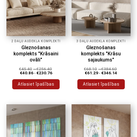
2 DAĻU AUDEKLA KOMPLEKTI
3 DAĻU AUDEKLA KOMPLEKTI
Gleznošanas
Gleznošanas
komplekts "Krāsaini
komplekts "Krāsu
ovāli"
sajaukums"
€
45.40
-
€
256.40
€
68.10
-
€
384.60
€
40.86
-
€
230.76
€
61.29
-
€
346.14
Atlasiet īpašības
Atlasiet īpašības
Šim
Šim
produktam
produktam
ir
ir
vairāki
vairāki
varianti.
varianti.
Variantus
Variantus
var
var
izvēlēties
izvēlēties