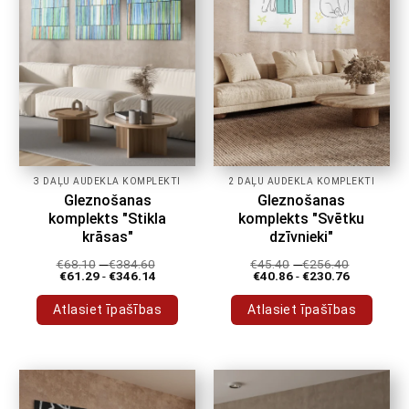
produkta
produkta
lapā
lapā
3 DAĻU AUDEKLA KOMPLEKTI
2 DAĻU AUDEKLA KOMPLEKTI
Gleznošanas
Gleznošanas
komplekts "Stikla
komplekts "Svētku
krāsas"
dzīvnieki"
€
68.10
-
€
384.60
€
45.40
-
€
256.40
€
61.29
-
€
346.14
€
40.86
-
€
230.76
Atlasiet īpašības
Atlasiet īpašības
Šim
Šim
produktam
produktam
ir
ir
vairāki
vairāki