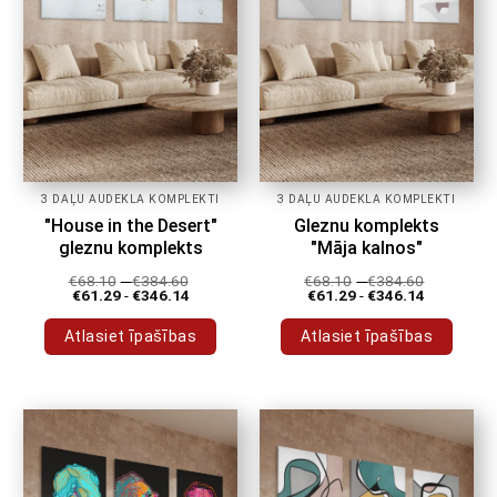
produkta
produkta
lapā
lapā
3 DAĻU AUDEKLA KOMPLEKTI
3 DAĻU AUDEKLA KOMPLEKTI
"House in the Desert"
Gleznu komplekts
gleznu komplekts
"Māja kalnos"
€
68.10
-
€
384.60
€
68.10
-
€
384.60
€
61.29
-
€
346.14
€
61.29
-
€
346.14
Atlasiet īpašības
Atlasiet īpašības
Šim
Šim
produktam
produktam
ir
ir
vairāki
vairāki
varianti.
varianti.
Variantus
Variantus