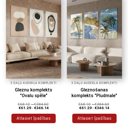
vairāki
vairāki
varianti.
varianti.
Variantus
Variantus
var
var
izvēlēties
izvēlēties
produkta
produkta
lapā
lapā
3 DAĻU AUDEKLA KOMPLEKTI
3 DAĻU AUDEKLA KOMPLEKTI
Gleznu komplekts
Gleznošanas
"Ovalu spēle"
komplekts "Pludmale"
€
68.10
-
€
384.60
€
68.10
-
€
384.60
€
61.29
-
€
346.14
€
61.29
-
€
346.14
Atlasiet īpašības
Atlasiet īpašības
Šim
Šim