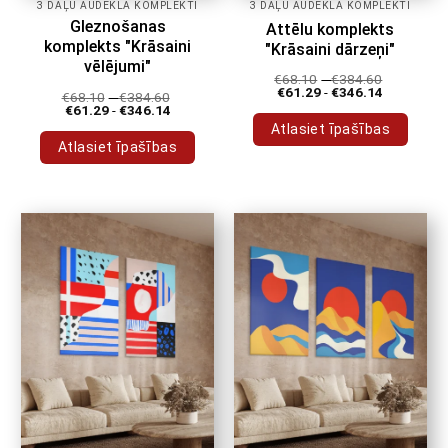
3 DAĻU AUDEKLA KOMPLEKTI
3 DAĻU AUDEKLA KOMPLEKTI
Gleznošanas
Attēlu komplekts
komplekts "Krāsaini
"Krāsaini dārzeņi"
vēlējumi"
€
68.10
-
€
384.60
€
61.29
-
€
346.14
€
68.10
-
€
384.60
€
61.29
-
€
346.14
Atlasiet īpašības
Atlasiet īpašības
Šim
Šim
produktam
produktam
ir
ir
vairāki
vairāki
varianti.
varianti.
Variantus
Variantus
var
var
izvēlēties
izvēlēties
produkta
produkta
lapā
lapā