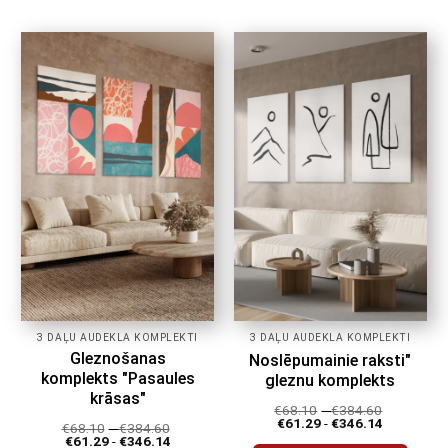
produktam
produktam
ir
ir
vairāki
vairāki
varianti.
varianti.
Variantus
Variantus
var
var
izvēlēties
izvēlēties
produkta
produkta
lapā
lapā
3 DAĻU AUDEKLA KOMPLEKTI
3 DAĻU AUDEKLA KOMPLEKTI
Gleznošanas
Noslēpumainie raksti"
komplekts "Pasaules
gleznu komplekts
krāsas"
€
68.10
-
€
384.60
€
61.29
-
€
346.14
€
68.10
-
€
384.60
€
61.29
-
€
346.14