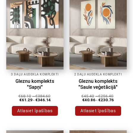
Variantus
Variantus
var
var
izvēlēties
izvēlēties
produkta
produkta
lapā
lapā
3 DAĻU AUDEKLA KOMPLEKTI
2 DAĻU AUDEKLA KOMPLEKTI
Gleznu komplekts
Gleznu komplekts
"Sapņi"
"Saule veģetācijā"
€
68.10
-
€
384.60
€
45.40
-
€
256.40
€
61.29
-
€
346.14
€
40.86
-
€
230.76
Atlasiet īpašības
Atlasiet īpašības
Šim
Šim
produktam
produktam
ir
ir