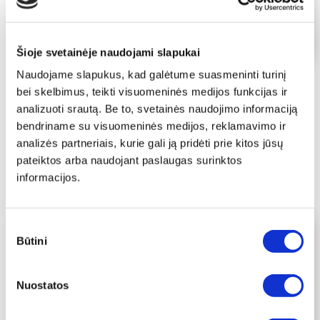
Šioje svetainėje naudojami slapukai
3 DAĻU AUDEKLA KOMPLEKTI
2 DAĻU AUDEKLA KOMPLEKTI
Naudojame slapukus, kad galėtume suasmeninti turinį
Gleznošanas
Gleznu komplekts
bei skelbimus, teikti visuomeninės medijos funkcijas ir
komplekts "Modeļu
"Rakstu gamma"
analizuoti srautą. Be to, svetainės naudojimo informaciją
kombinācija"
€
45.40
-
€
256.40
bendriname su visuomeninės medijos, reklamavimo ir
€
40.86
-
€
230.76
€
68.10
-
€
384.60
€
61.29
-
€
346.14
analizės partneriais, kurie gali ją pridėti prie kitos jūsų
Atlasiet īpašības
pateiktos arba naudojant paslaugas surinktos
Atlasiet īpašības
Šim
informacijos.
Šim
produktam
produktam
ir
ir
vairāki
Sutikimo
vairāki
varianti.
Būtini
pasirinkimas
varianti.
Variantus
Variantus
var
var
izvēlēties
Nuostatos
izvēlēties
produkta
produkta
lapā