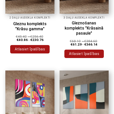
2 DAĻU AUDEKLA KOMPLEKTI
3 DAĻU AUDEKLA KOMPLEKTI
Gleznošanas
Gleznu komplekts
komplekts "Krāsainā
"Krāsu gamma"
pasaule"
€
45.40
-
€
256.40
€
40.86
-
€
230.76
€
68.10
-
€
384.60
€
61.29
-
€
346.14
Atlasiet īpašības
Atlasiet īpašības
Šim
Šim
produktam
produktam
ir
ir
vairāki
vairāki
varianti.
varianti.
Variantus
Variantus
var
var
izvēlēties
izvēlēties
produkta
produkta
lapā
lapā