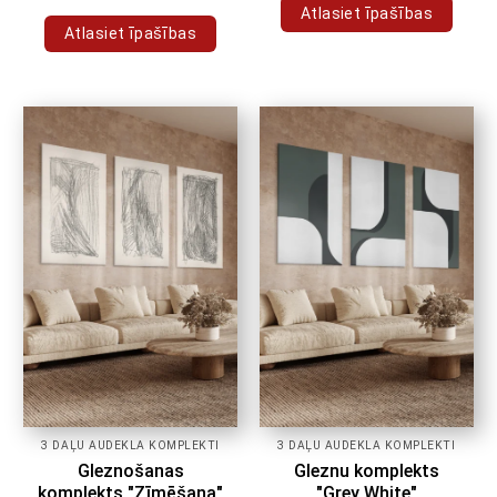
Atlasiet īpašības
Atlasiet īpašības
Šim
Šim
produktam
produktam
ir
ir
vairāki
vairāki
varianti.
varianti.
Variantus
Variantus
var
var
izvēlēties
izvēlēties
produkta
produkta
lapā
lapā
3 DAĻU AUDEKLA KOMPLEKTI
3 DAĻU AUDEKLA KOMPLEKTI
Gleznošanas
Gleznu komplekts
komplekts "Zīmēšana"
"Grey White"