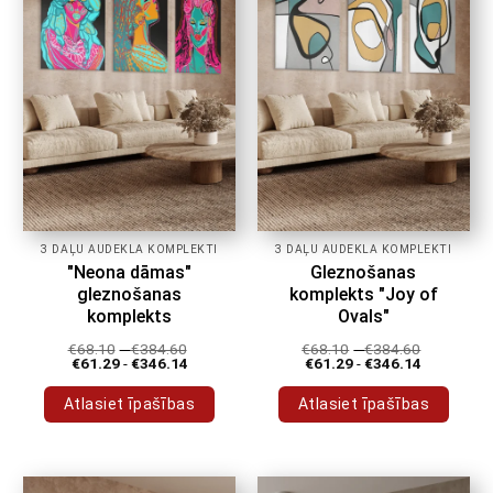
var
var
izvēlēties
izvēlēties
produkta
produkta
lapā
lapā
3 DAĻU AUDEKLA KOMPLEKTI
3 DAĻU AUDEKLA KOMPLEKTI
"Neona dāmas"
Gleznošanas
gleznošanas
komplekts "Joy of
komplekts
Ovals"
€
68.10
-
€
384.60
€
68.10
-
€
384.60
€
61.29
-
€
346.14
€
61.29
-
€
346.14
Atlasiet īpašības
Atlasiet īpašības
Šim
Šim
produktam
produktam
ir
ir