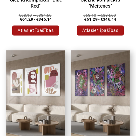
Red"
"Meitenes"
€
68.10
-
€
384.60
€
68.10
-
€
384.60
€
61.29
-
€
346.14
€
61.29
-
€
346.14
Atlasiet īpašības
Atlasiet īpašības
Šim
Šim
produktam
produktam
ir
ir
vairāki
vairāki
varianti.
varianti.
Variantus
Variantus
var
var
izvēlēties
izvēlēties
produkta
produkta
lapā
lapā