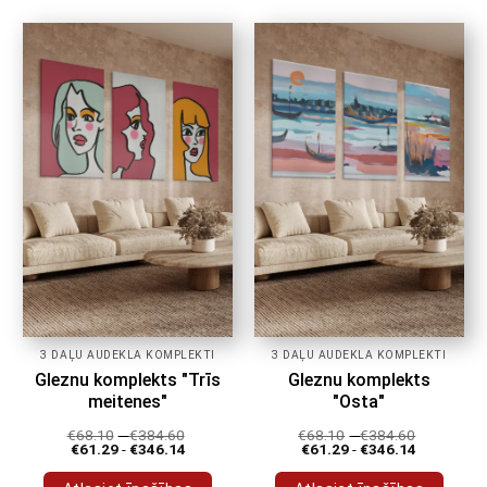
produktam
ir
ir
vairāki
vairāki
varianti.
varianti.
Variantus
Variantus
var
var
izvēlēties
izvēlēties
produkta
produkta
lapā
lapā
3 DAĻU AUDEKLA KOMPLEKTI
3 DAĻU AUDEKLA KOMPLEKTI
Gleznu komplekts "Trīs
Gleznu komplekts
meitenes"
"Osta"
€
68.10
-
€
384.60
€
68.10
-
€
384.60
€
61.29
-
€
346.14
€
61.29
-
€
346.14