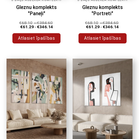
Gleznu komplekts
Gleznu komplekts
"Paneļi"
"Portreti"
€
68.10
-
€
384.60
€
68.10
-
€
384.60
€
61.29
-
€
346.14
€
61.29
-
€
346.14
Atlasiet īpašības
Atlasiet īpašības
Šim
Šim
produktam
produktam
ir
ir
vairāki
vairāki
varianti.
varianti.
Variantus
Variantus
var
var
izvēlēties
izvēlēties
produkta
produkta
lapā
lapā