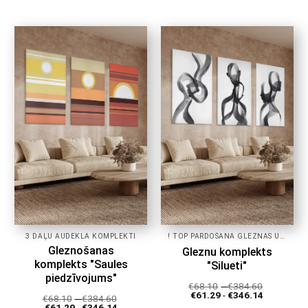
produktam
produktam
ir
ir
vairāki
vairāki
varianti.
varianti.
Variantus
Variantus
var
var
izvēlēties
izvēlēties
produkta
produkta
lapā
lapā
3 DAĻU AUDEKLA KOMPLEKTI
! TOP PĀRDOŠANA GLEZNAS UZ AUDEKLA!
Gleznošanas
Gleznu komplekts
komplekts "Saules
"Silueti"
piedzīvojums"
€
68.10
-
€
384.60
€
61.29
-
€
346.14
€
68.10
-
€
384.60
€
61.29
-
€
346.14