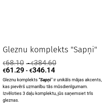
Gleznu komplekts "Sapņi"
68.10
384.60
-
€
€
61.29
346.14
-
€
€
Gleznu komplekts
"Sapņi
"
ir unikāls mājas akcents,
kas pievērš uzmanību tās mūsdienīgumam.
Izvēloties 3 daļu komplektu, jūs saņemsiet trīs
gleznas.