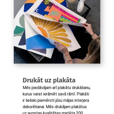
Drukāt uz plakāta
Mēs piedāvājam arī plakātu drukāšanu,
kurus varat ierāmēt savā rāmī. Plakāti
ir lieliski piemēroti jūsu mājas interjera
dekorēšanai. Mēs drukājam plakātus
uz augstas kvalitātes matēta 200