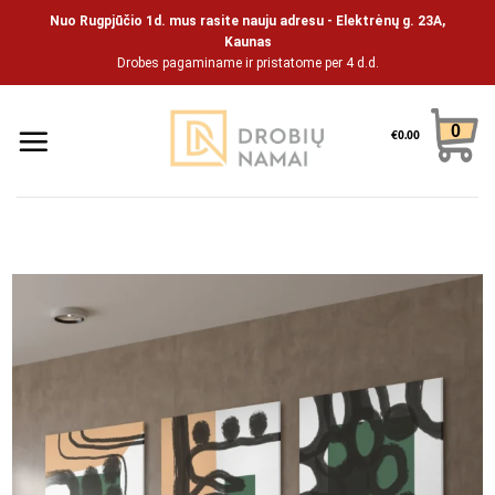
Pāriet
Nuo Rugpjūčio 1d. mus rasite nauju adresu - Elektrėnų g. 23A,
uz
Kaunas
Drobes pagaminame ir pristatome per 4 d.d.
saturu
0
€
0.00