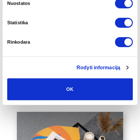
Nuostatos
Papildu ierāmēšana
Statistika
Mēs piedāvājam audeklu uz
apakšrāmja papildus ierāmētu baltā,
Rinkodara
melnā vai zelta 2 cm platā rāmī, kas
padarīs audeklu par vēl greznāku jūsu
mājas interjera akcentu.
Rodyti informaciją
Mēs varam ierāmēt arī jūsu jau esošo
audeklu, lūdzu, sazinieties ar mums,
rakstot uz labas@drobiunamai.lt.
OK