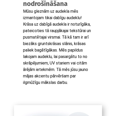
nodrošināšana
Mūsu gleznām uz audekla mēs
izmantojam tikai dabīgu audeklu!
Krāsa uz dabīgā audekla ir noturīgāka,
pateicoties tā raupjākajai tekstūrai un
pusmatētajai virsmai. Tā kā tam ir arī
biezāks gruntskrāsas slānis, krāsas
paliek bagātīgākas. Mēs papildus
lakojam audeklu, lai pasargātu to no
skrāpējumiem, UV stariem vai citām
ārējām ietekmēm. Tā mēs jūsu jauno
mājas akcentu pārvēršam par
ilgmūžīgu mākslas darbu.