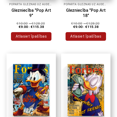
POPĀRTA GLEZNAS UZ AUDEKLA
POPĀRTA GLEZNAS UZ AUDEKLA
Glezniecība "Pop Art
Glezniecība "Pop Art
9"
18"
€
10.00
-
€
128.20
€
10.00
-
€
128.20
€
9.00
-
€
115.38
€
9.00
-
€
115.38
Atlasiet īpašības
Atlasiet īpašības
Šim
Šim
produktam
produktam
ir
ir
vairāki
vairāki
varianti.
varianti.
Variantus
Variantus
var
var
izvēlēties
izvēlēties
produkta
produkta
lapā
lapā