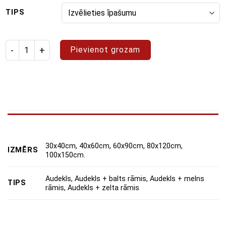
TIPS
Izstrādājuma daudzums: gleznošanas komplekts "Sapņi"
Pievienot grozam
30x40cm, 40x60cm, 60x90cm, 80x120cm,
IZMĒRS
100x150cm.
Audekls, Audekls + balts rāmis, Audekls + melns
TIPS
rāmis, Audekls + zelta rāmis