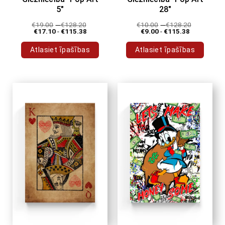
5"
28"
€
19.00
-
€
128.20
€
10.00
-
€
128.20
€
17.10
-
€
115.38
€
9.00
-
€
115.38
Atlasiet īpašības
Atlasiet īpašības
Šim
Šim
produktam
produktam
ir
ir
vairāki
vairāki
varianti.
varianti.
Variantus
Variantus
var
var
izvēlēties
izvēlēties
produkta
produkta
lapā
lapā