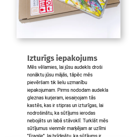
Izturīgs iepakojums
Mēs vēlamies, lai jūsu audekls droši
nonāktu jūsu mājās, tāpēc mēs
pievēršam tik lielu uzmanību
iepakojumam. Pirms nododam audekla
gleznas kurjeram, iesaiņojam tās
kastēs, kas ir stipras un izturīgas, lai
nodrošinātu, ka sūtījums ierodas
nebojāts un labā stāvoklī. Turklāt mēs
sūtījumus vienmēr marķējam ar uzlīmi
"Fragile", lai brīdinātu, ka sūtījums ir