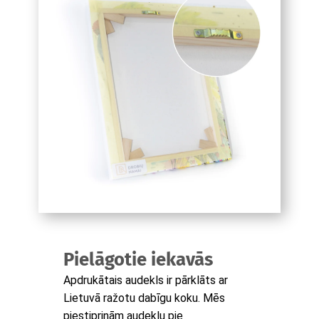
Pielāgotie iekavās
Apdrukātais audekls ir pārklāts ar
Lietuvā ražotu dabīgu koku. Mēs
piestiprinām audeklu pie