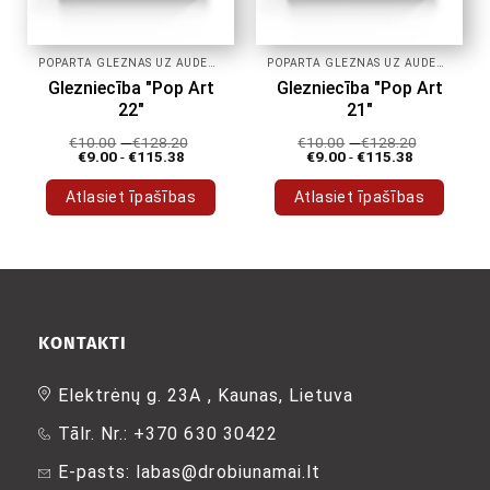
POPĀRTA GLEZNAS UZ AUDEKLA
POPĀRTA GLEZNAS UZ AUDEKLA
Glezniecība "Pop Art
Glezniecība "Pop Art
22"
21"
€
10.00
-
€
128.20
€
10.00
-
€
128.20
€
9.00
-
€
115.38
€
9.00
-
€
115.38
Atlasiet īpašības
Atlasiet īpašības
Šim
Šim
produktam
produktam
ir
ir
vairāki
vairāki
varianti.
varianti.
Variantus
Variantus
KONTAKTI
var
var
izvēlēties
izvēlēties
Elektrėnų g. 23A , Kaunas, Lietuva
produkta
produkta
Tālr. Nr.: +370 630 30422
lapā
lapā
E-pasts: labas@drobiunamai.lt