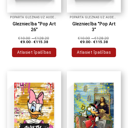
POPĀRTA GLEZNAS UZ AUDEKLA
POPĀRTA GLEZNAS UZ AUDEKLA
Glezniecība "Pop Art
Glezniecība "Pop Art
26"
3"
€
10.00
-
€
128.20
€
10.00
-
€
128.20
€
9.00
-
€
115.38
€
9.00
-
€
115.38
Atlasiet īpašības
Atlasiet īpašības
Šim
Šim
produktam
produktam
ir
ir
vairāki
vairāki
varianti.
varianti.
Variantus
Variantus
var
var
izvēlēties
izvēlēties
produkta
produkta
lapā
lapā