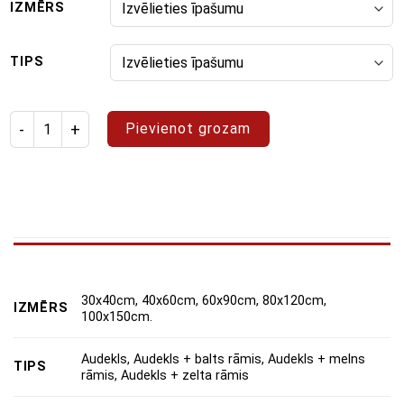
IZMĒRS
TIPS
Izstrādājuma daudzums: gleznošanas komplekts "Vibrant colo
Pievienot grozam
30x40cm, 40x60cm, 60x90cm, 80x120cm,
IZMĒRS
100x150cm.
Audekls, Audekls + balts rāmis, Audekls + melns
TIPS
rāmis, Audekls + zelta rāmis