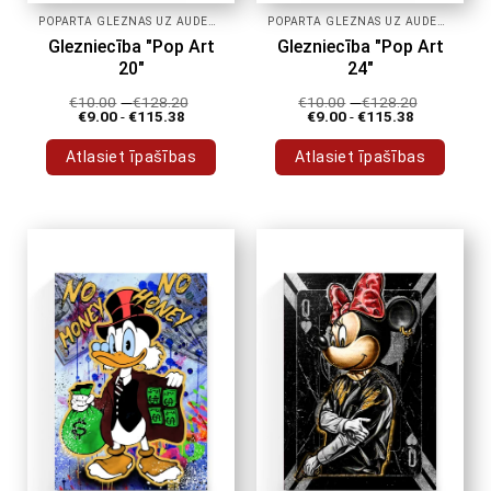
POPĀRTA GLEZNAS UZ AUDEKLA
POPĀRTA GLEZNAS UZ AUDEKLA
Glezniecība "Pop Art
Glezniecība "Pop Art
20"
24"
€
10.00
-
€
128.20
€
10.00
-
€
128.20
€
9.00
-
€
115.38
€
9.00
-
€
115.38
Atlasiet īpašības
Atlasiet īpašības
Šim
Šim
produktam
produktam
ir
ir
vairāki
vairāki
varianti.
varianti.
Variantus
Variantus
var
var
izvēlēties
izvēlēties
produkta
produkta
lapā
lapā