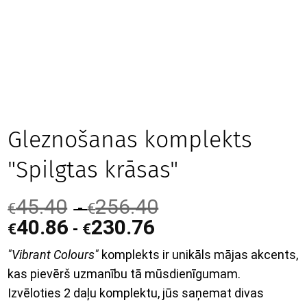
Gleznošanas komplekts
"Spilgtas krāsas"
45.40
256.40
-
€
€
40.86
230.76
-
€
€
"Vibrant Colours"
komplekts ir unikāls mājas akcents,
kas pievērš uzmanību tā mūsdienīgumam.
Izvēloties 2 daļu komplektu, jūs saņemat divas