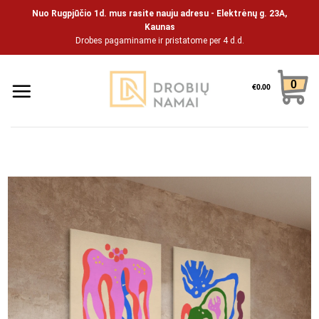
Pāriet
Nuo Rugpjūčio 1d. mus rasite nauju adresu - Elektrėnų g. 23A,
uz
Kaunas
Drobes pagaminame ir pristatome per 4 d.d.
saturu
0
€
0.00