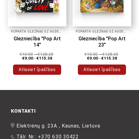
POPĀRTA GLEZNAS UZ AUDEKLA
POPĀRTA GLEZNAS UZ AUDEKLA
Glezniecība "Pop Art
Glezniecība "Pop Art
14"
23"
€
10.00
-
€
128.20
€
10.00
-
€
128.20
€
9.00
-
€
115.38
€
9.00
-
€
115.38
Atlasiet īpašības
Atlasiet īpašības
Šim
Šim
produktam
produktam
ir
ir
vairāki
vairāki
varianti.
varianti.
Variantus
Variantus
KONTAKTI
var
var
izvēlēties
izvēlēties
Elektrėnų g. 23A , Kaunas, Lietuva
produkta
produkta
Tālr. Nr.: +370 630 30422
lapā
lapā