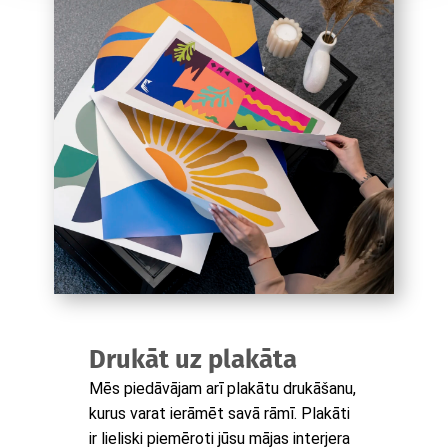
Drukāt uz plakāta
Mēs piedāvājam arī plakātu drukāšanu,
kurus varat ierāmēt savā rāmī. Plakāti
ir lieliski piemēroti jūsu mājas interjera