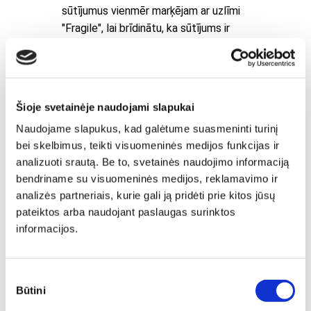
sūtījumus vienmēr marķējam ar uzlīmi
"Fragile", lai brīdinātu, ka sūtījums ir
trausls, un nodrošinātu lielāku drošību.
Šioje svetainėje naudojami slapukai
Naudojame slapukus, kad galėtume suasmeninti turinį
bei skelbimus, teikti visuomeninės medijos funkcijas ir
analizuoti srautą. Be to, svetainės naudojimo informaciją
bendriname su visuomeninės medijos, reklamavimo ir
analizės partneriais, kurie gali ją pridėti prie kitos jūsų
pateiktos arba naudojant paslaugas surinktos
informacijos.
Sutikimo
Būtini
pasirinkimas