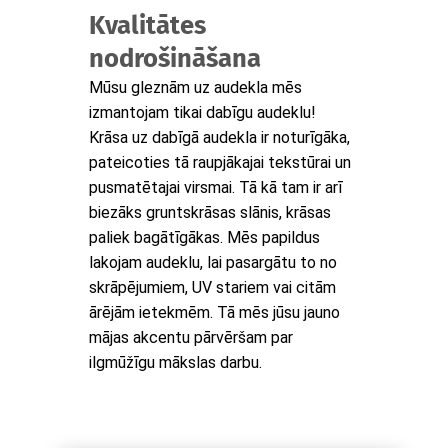
Kvalitātes
nodrošināšana
Mūsu gleznām uz audekla mēs
izmantojam tikai dabīgu audeklu!
Krāsa uz dabīgā audekla ir noturīgāka,
pateicoties tā raupjākajai tekstūrai un
pusmatētajai virsmai. Tā kā tam ir arī
biezāks gruntskrāsas slānis, krāsas
paliek bagātīgākas. Mēs papildus
lakojam audeklu, lai pasargātu to no
skrāpējumiem, UV stariem vai citām
ārējām ietekmēm. Tā mēs jūsu jauno
mājas akcentu pārvēršam par
ilgmūžīgu mākslas darbu.