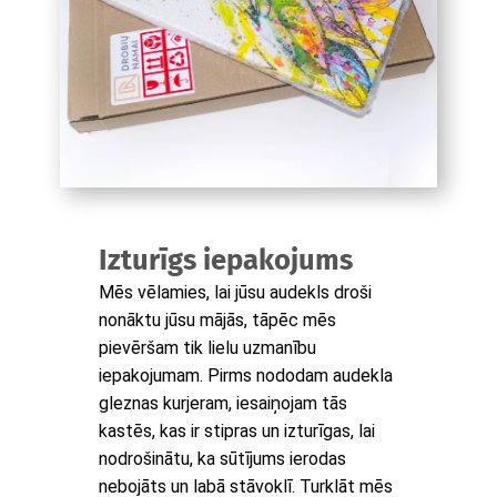
Izturīgs iepakojums
Mēs vēlamies, lai jūsu audekls droši
nonāktu jūsu mājās, tāpēc mēs
pievēršam tik lielu uzmanību
iepakojumam. Pirms nododam audekla
gleznas kurjeram, iesaiņojam tās
kastēs, kas ir stipras un izturīgas, lai
nodrošinātu, ka sūtījums ierodas
nebojāts un labā stāvoklī. Turklāt mēs