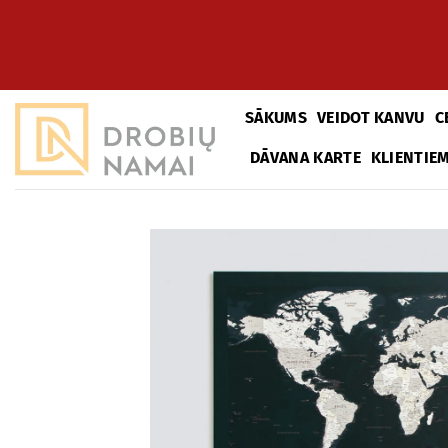
Pāriet
uz
saturu
SĀKUMS
VEIDOT KANVU
C
DĀVANA KARTE
KLIENTIE