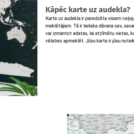
Kāpēc karte uz audekla?
Karte uz audekla ir paredzēta visiem ceļo
meklētājiem. Tā ir lieliska dāvana sev, sav
var izmantot adatas, lai atzīmētu vietas, k
vēlaties apmeklēt. Jūsu karte ir jūsu notei