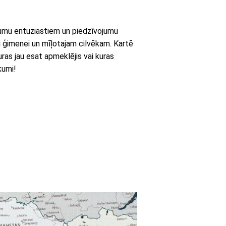
jumu entuziastiem un piedzīvojumu
ai ģimenei un mīļotajam cilvēkam. Kartē
uras jau esat apmeklējis vai kuras
kumi!