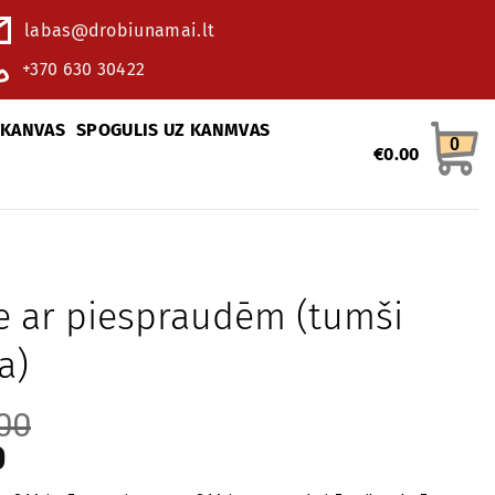
labas@drobiunamai.lt
+370 630 30422
 KANVAS
SPOGULIS UZ KANMVAS
0
€
0.00
e ar piespraudēm (tumši
a)
00
0