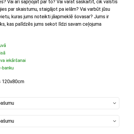
s? Vai arī sapņojat par to? Vai varat saskaitīt, cik valstīs
jies par skaistumu, staigājot pa ielām? Vai varbūt jūsu
vietu, kuras jums noteikti jāapmeklē šovasar? Jums ir
īks, kas palīdzēs jums sekot līdzi savam ceļojuma
uvā
āsā
ava iekāršanai
e-banku
rs 120x80cm