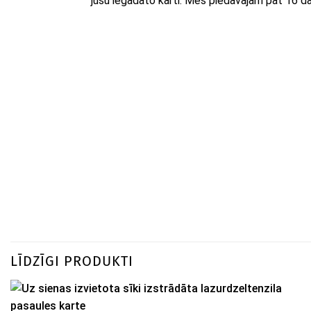
jūsu iegādāto karti. Mēs piedāvājam pat 16 d
LĪDZĪGI PRODUKTI