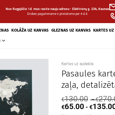
Nuo Rugpjūčio 1d. mus rasite nauju adresu - Elektrėnų g. 23A, Kaunas
Drobes pagaminame ir pristatome per 4 d.d.
ENAS
KOLĀŽA UZ KANVAS
GLEZNAS UZ KANVAS
KARTES UZ
M
Kartes uz audekla
Pasaules kart
zaļa, detalizēt
130.00
270.
-
€
€
65.00
135.0
-
€
€