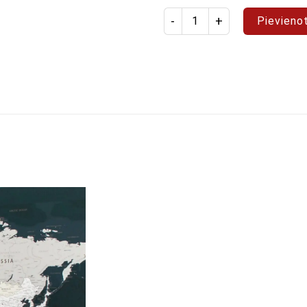
Produkta daudzums: pasaules 
Pievieno