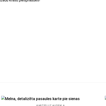
ažādu krāsu piespraudes!
KARTES UZ AUDEKLA