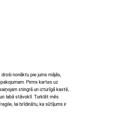
a droši nonāktu pie jums mājās,
epakojumam. Pirms kartes uz
aiņojam stingrā un izturīgā kastē,
 un labā stāvoklī. Turklāt mēs
gile, lai brīdinātu, ka sūtījums ir