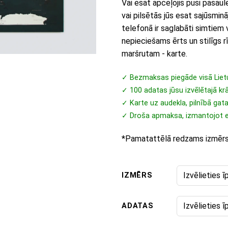
Vai esat apceļojis pusi pasaule
vai pilsētās jūs esat sajūsminā
telefonā ir saglabāti simtiem 
nepieciešams ērts un stilīgs r
maršrutam - karte.
✓ Bezmaksas piegāde visā Liet
✓ 100 adatas jūsu izvēlētajā kr
✓ Karte uz audekla, pilnībā gat
✓ Droša apmaksa, izmantojot 
*Pamatattēlā redzams izmē
IZMĒRS
ADATAS