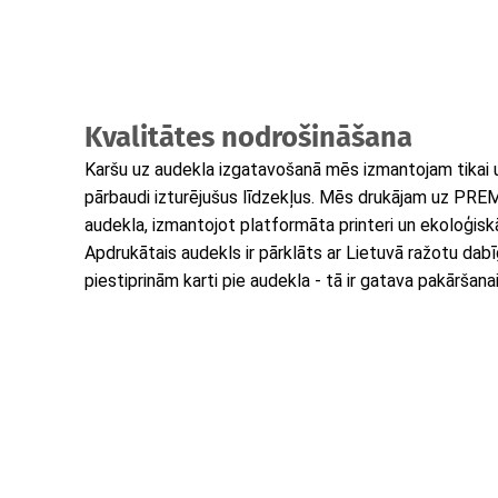
Kvalitātes nodrošināšana
Karšu uz audekla izgatavošanā mēs izmantojam tikai 
pārbaudi izturējušus līdzekļus. Mēs drukājam uz PR
audekla, izmantojot platformāta printeri un ekoloģiskā
Apdrukātais audekls ir pārklāts ar Lietuvā ražotu dab
piestiprinām karti pie audekla - tā ir gatava pakāršanai