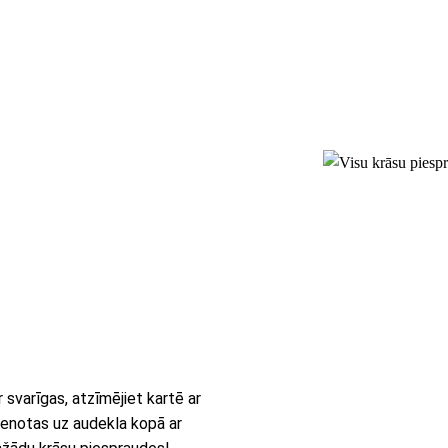
r svarīgas, atzīmējiet kartē ar
vienotas uz audekla kopā ar