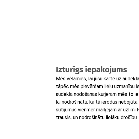
Izturīgs iepakojums
Mēs vēlamies, lai jūsu karte uz audekl
tāpēc mēs pievēršam lielu uzmanību i
audekla nodošanas kurjeram mēs to ies
lai nodrošinātu, ka tā ierodas nebojāta
sūtījumus vienmēr marķējam ar uzlīmi Fra
trausls, un nodrošinātu lielāku drošību.