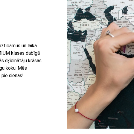
uzticamus un laika
EMIUM klases dabīgā
s šķīdinātāju krāsas.
īgu koku. Mēs
 pie sienas!