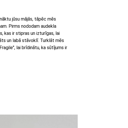
onāktu jūsu mājās, tāpēc mēs
umam. Pirms nododam audekla
kas ir stipras un izturīgas, lai
āts un labā stāvoklī. Turklāt mēs
gile", lai brīdinātu, ka sūtījums ir