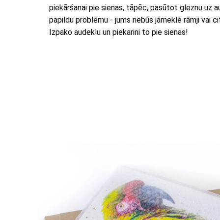
piekāršanai pie sienas, tāpēc, pasūtot gleznu uz 
papildu problēmu - jums nebūs jāmeklē rāmji vai citi
Izpako audeklu un piekarini to pie sienas!