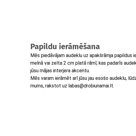
Papildu ierāmēšana
Mēs piedāvājam audeklu uz apakšrāmja papildus i
melnā vai zelta 2 cm platā rāmī, kas padarīs audek
jūsu mājas interjera akcentu.
Mēs varam ierāmēt arī jūsu jau esošo audeklu, lūdzu
mums, rakstot uz labas@drobiunamai.lt.