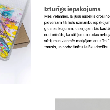
Izturīgs iepakojums
Mēs vēlamies, lai jūsu audekls droši n
pievēršam tik lielu uzmanību iepakoj
gleznas kurjeram, iesaiņojam tās kastēs, 
nodrošinātu, ka sūtījums ierodas neboj
sūtījumus vienmēr marķējam ar uzlīmi "Fra
trausls, un nodrošinātu lielāku drošību.