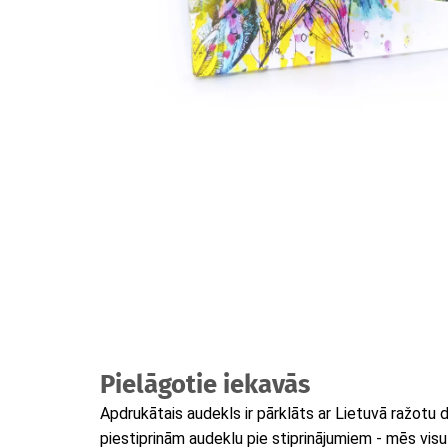
Pielāgotie iekavās
Apdrukātais audekls ir pārklāts ar Lietuvā ražotu
piestiprinām audeklu pie stiprinājumiem - mēs vis