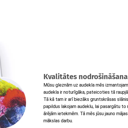
Kvalitātes nodrošināšana
Mūsu gleznām uz audekla mēs izmantojam t
audekla ir noturīgāka, pateicoties tā raupjā
Tā kā tam ir arī biezāks gruntskrāsas slāni
papildus lakojam audeklu, lai pasargātu to
ārējām ietekmēm. Tā mēs jūsu jauno mājas
mākslas darbu.