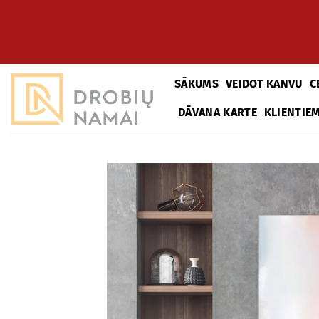
Pāriet
uz
saturu
SĀKUMS
VEIDOT KANVU
C
DĀVANA KARTE
KLIENTIE