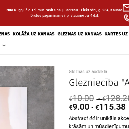
Nuo Rugpjūčio 1d. mus rasite nauju adresu - Elektrėnų g. 23A, Kaunas
Drobes pagaminame ir pristatome per 4 d.d.
ENAS
KOLĀŽA UZ KANVAS
GLEZNAS UZ KANVAS
KARTES UZ
M
Gleznas uz audekla
Glezniecība "A
10.00
128.2
-
€
€
9.00
115.38
-
€
€
Abstract 44
ir unikāls akc
krāsām un mūsdienīgumu