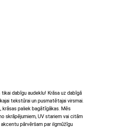
ikai dabīgu audeklu! Krāsa uz dabīgā
kajai tekstūrai un pusmatētajai virsmai.
s, krāsas paliek bagātīgākas. Mēs
 no skrāpējumiem, UV stariem vai citām
 akcentu pārvēršam par ilgmūžīgu