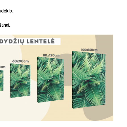
udekls.
šanai.