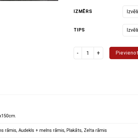
IZMĒRS
TIPS
Izstrādājuma daudzums: glezn
Pievieno
x150cm.
ns rāmis, Audekls + melns rāmis, Plakāts, Zelta rāmis