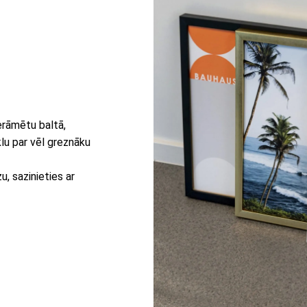
erāmētu baltā,
lu par vēl greznāku
, sazinieties ar