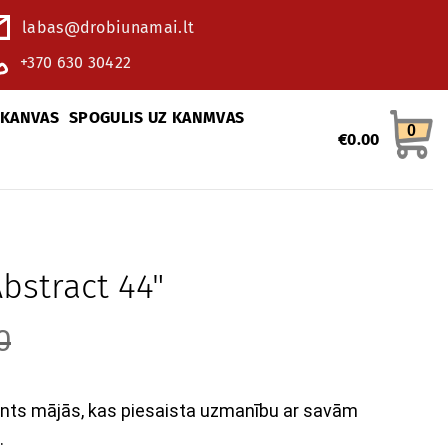
labas@drobiunamai.lt
+370 630 30422
 KANVAS
SPOGULIS UZ KANMVAS
0
€
0.00
bstract 44"
0
ents mājās, kas piesaista uzmanību ar savām
.