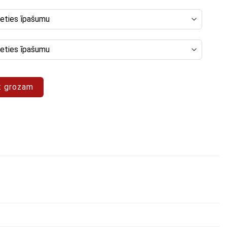
a "Abstrakts 44"
t grozam