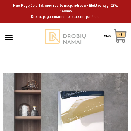
Pāriet
Nuo Rugpjūčio 1d. mus rasite nauju adresu - Elektrėnų g. 23A,
uz
Kaunas
Drobes pagaminame ir pristatome per 4 d.d.
saturu
0
€
0.00