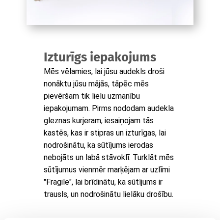
Izturīgs iepakojums
Mēs vēlamies, lai jūsu audekls droši
nonāktu jūsu mājās, tāpēc mēs
pievēršam tik lielu uzmanību
iepakojumam. Pirms nododam audekla
gleznas kurjeram, iesaiņojam tās
kastēs, kas ir stipras un izturīgas, lai
nodrošinātu, ka sūtījums ierodas
nebojāts un labā stāvoklī. Turklāt mēs
sūtījumus vienmēr marķējam ar uzlīmi
"Fragile", lai brīdinātu, ka sūtījums ir
trausls, un nodrošinātu lielāku drošību.