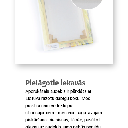
Pielāgotie iekavās
Apdrukātais audekls ir pārklāts ar
Lietuvā ražotu dabīgu koku. Mēs
piestiprinām audeklu pie
stiprinājumiem - mēs visu sagatavojam
piekāršanai pie sienas, tāpēc, pasūtot
gleznu uz audekla, jums nebūs papildu