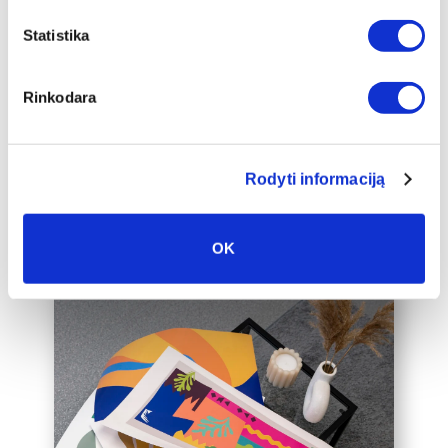
Mēs piedāvājam audeklu uz
Statistika
apakšrāmja papildus ierāmētu baltā,
melnā vai zelta 2 cm platā rāmī, kas
padarīs audeklu par vēl greznāku jūsu
Rinkodara
mājas interjera akcentu.
Mēs varam ierāmēt arī jūsu jau esošo
audeklu, lūdzu, sazinieties ar mums,
Rodyti informaciją
rakstot uz labas@drobiunamai.lt.
OK