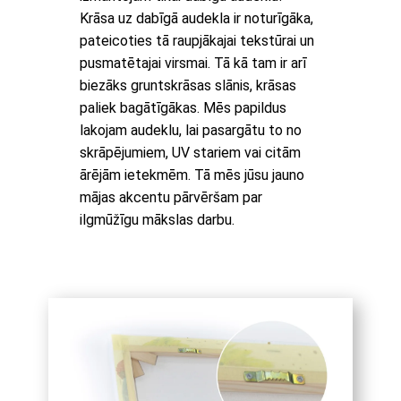
Krāsa uz dabīgā audekla ir noturīgāka,
pateicoties tā raupjākajai tekstūrai un
pusmatētajai virsmai. Tā kā tam ir arī
biezāks gruntskrāsas slānis, krāsas
paliek bagātīgākas. Mēs papildus
lakojam audeklu, lai pasargātu to no
skrāpējumiem, UV stariem vai citām
ārējām ietekmēm. Tā mēs jūsu jauno
mājas akcentu pārvēršam par
ilgmūžīgu mākslas darbu.