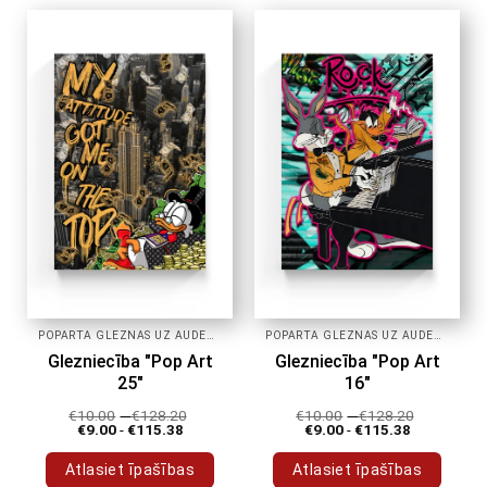
POPĀRTA GLEZNAS UZ AUDEKLA
POPĀRTA GLEZNAS UZ AUDEKLA
Glezniecība "Pop Art
Glezniecība "Pop Art
25"
16"
€
10.00
-
€
128.20
€
10.00
-
€
128.20
€
9.00
-
€
115.38
€
9.00
-
€
115.38
Atlasiet īpašības
Atlasiet īpašības