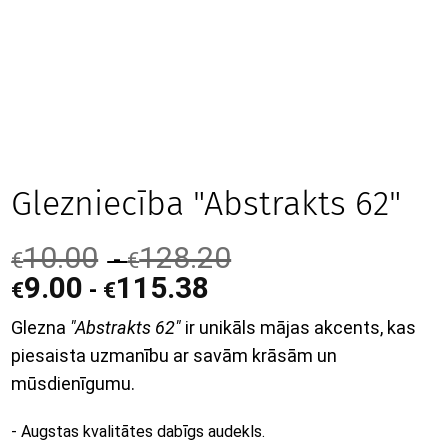
Glezniecība "Abstrakts 62"
10.00
128.20
-
€
€
9.00
115.38
-
€
€
Glezna
"Abstrakts 62"
ir unikāls mājas akcents, kas
piesaista uzmanību ar savām krāsām un
mūsdienīgumu.
- Augstas kvalitātes dabīgs audekls.