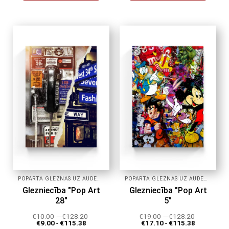
Šim
Šim
produktam
produktam
ir
ir
vairāki
vairāki
varianti.
varianti.
Variantus
Variantus
var
var
izvēlēties
izvēlēties
produkta
produkta
lapā
lapā
POPĀRTA GLEZNAS UZ AUDEKLA
POPĀRTA GLEZNAS UZ AUDEKLA
Glezniecība "Pop Art
Glezniecība "Pop Art
28"
5"
€
10.00
-
€
128.20
€
19.00
-
€
128.20
€
9.00
-
€
115.38
€
17.10
-
€
115.38