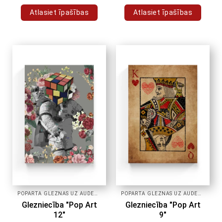
Atlasiet īpašības
Atlasiet īpašības
Šim
Šim
produktam
produktam
ir
ir
vairāki
vairāki
varianti.
varianti.
Variantus
Variantus
var
var
izvēlēties
izvēlēties
produkta
produkta
lapā
lapā
POPĀRTA GLEZNAS UZ AUDEKLA
POPĀRTA GLEZNAS UZ AUDEKLA
Glezniecība "Pop Art
Glezniecība "Pop Art
12"
9"