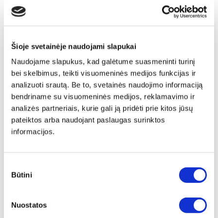
Šioje svetainėje naudojami slapukai
Naudojame slapukus, kad galėtume suasmeninti turinį
bei skelbimus, teikti visuomeninės medijos funkcijas ir
analizuoti srautą. Be to, svetainės naudojimo informaciją
bendriname su visuomeninės medijos, reklamavimo ir
analizės partneriais, kurie gali ją pridėti prie kitos jūsų
pateiktos arba naudojant paslaugas surinktos
informacijos.
Sutikimo
Būtini
pasirinkimas
Nuostatos
Papildu ierāmēšana