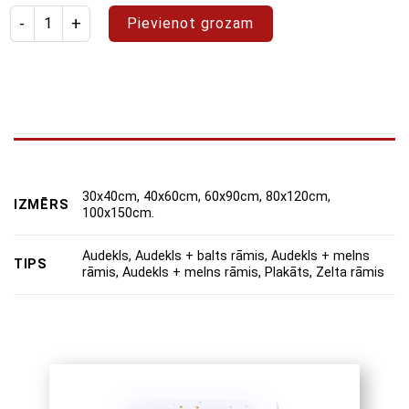
Izstrādājuma daudzums: glezna "Abstrakts 62"
Pievienot grozam
30x40cm, 40x60cm, 60x90cm, 80x120cm,
IZMĒRS
100x150cm.
Audekls, Audekls + balts rāmis, Audekls + melns
TIPS
rāmis, Audekls + melns rāmis, Plakāts, Zelta rāmis