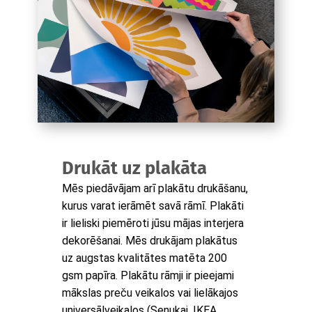
Drukāt uz plakāta
Mēs piedāvājam arī plakātu drukāšanu,
kurus varat ierāmēt savā rāmī. Plakāti
ir lieliski piemēroti jūsu mājas interjera
dekorēšanai. Mēs drukājam plakātus
uz augstas kvalitātes matēta 200
gsm papīra. Plakātu rāmji ir pieejami
mākslas preču veikalos vai lielākajos
universālveikalos (Senukai, IKEA,