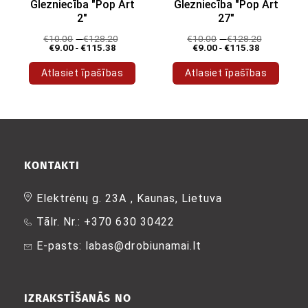
Glezniecība "Pop Art
Glezniecība "Pop Art
2"
27"
€
10.00
-
€
128.20
€
10.00
-
€
128.20
€
9.00
-
€
115.38
€
9.00
-
€
115.38
Atlasiet īpašības
Atlasiet īpašības
Šim
Šim
produktam
produktam
ir
ir
vairāki
vairāki
varianti.
varianti.
Variantus
Variantus
KONTAKTI
var
var
izvēlēties
izvēlēties
Elektrėnų g. 23A , Kaunas, Lietuva
produkta
produkta
Tālr. Nr.: +370 630 30422
lapā
lapā
E-pasts: labas@drobiunamai.lt
IZRAKSTĪŠANĀS NO