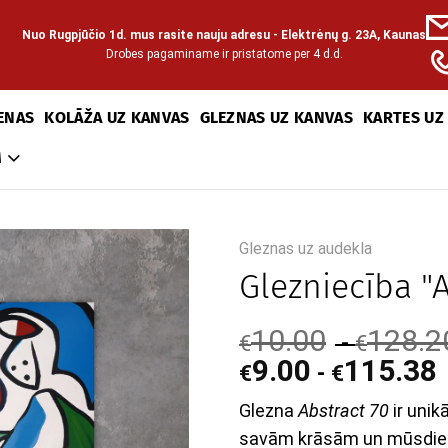
Nuo Rugpjūčio 1d. mus rasite nauju adresu - Elektrėnų g. 23A, Kaunas
Drobes pagaminame ir pristatome per 4 d.d.
ENAS
KOLĀŽA UZ KANVAS
GLEZNAS UZ KANVAS
KARTES UZ
M
Gleznas uz audekla
Glezniecība "A
10.00
128.2
-
€
€
9.00
115.38
-
€
€
Glezna
Abstract 70
ir unik
savām krāsām un mūsdie