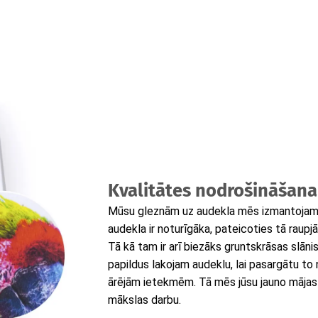
Kvalitātes nodrošināšana
Mūsu gleznām uz audekla mēs izmantojam t
audekla ir noturīgāka, pateicoties tā raupjā
Tā kā tam ir arī biezāks gruntskrāsas slāni
papildus lakojam audeklu, lai pasargātu to
ārējām ietekmēm. Tā mēs jūsu jauno mājas
mākslas darbu.