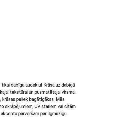
ikai dabīgu audeklu! Krāsa uz dabīgā
kajai tekstūrai un pusmatētajai virsmai.
s, krāsas paliek bagātīgākas. Mēs
 no skrāpējumiem, UV stariem vai citām
 akcentu pārvēršam par ilgmūžīgu