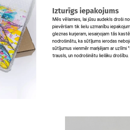
Izturīgs iepakojums
Mēs vēlamies, lai jūsu audekls droši n
pievēršam tik lielu uzmanību iepakoj
gleznas kurjeram, iesaiņojam tās kastēs, 
nodrošinātu, ka sūtījums ierodas neboj
sūtījumus vienmēr marķējam ar uzlīmi "Fra
trausls, un nodrošinātu lielāku drošību.