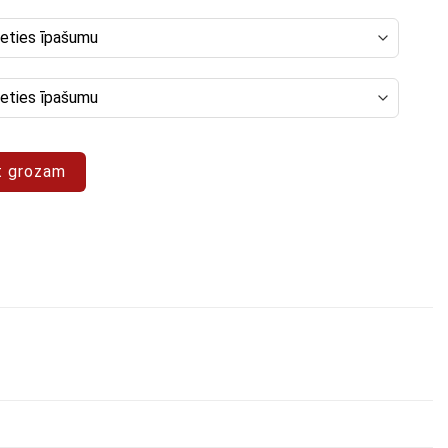
a "Abstrakts 70"
t grozam