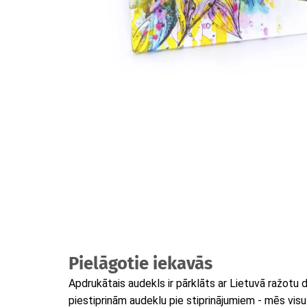
Pielāgotie iekavās
Apdrukātais audekls ir pārklāts ar Lietuvā ražotu
piestiprinām audeklu pie stiprinājumiem - mēs vis