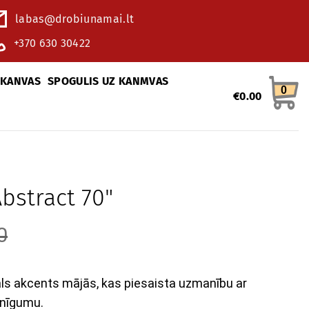
labas@drobiunamai.lt
+370 630 30422
 KANVAS
SPOGULIS UZ KANMVAS
0
€
0.00
bstract 70"
0
āls akcents mājās, kas piesaista uzmanību ar
nīgumu.