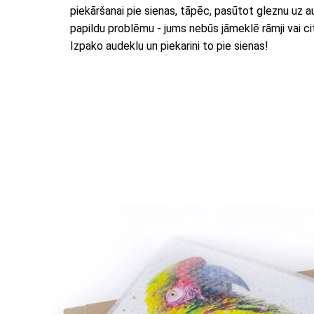
piekāršanai pie sienas, tāpēc, pasūtot gleznu uz 
papildu problēmu - jums nebūs jāmeklē rāmji vai citi
Izpako audeklu un piekarini to pie sienas!