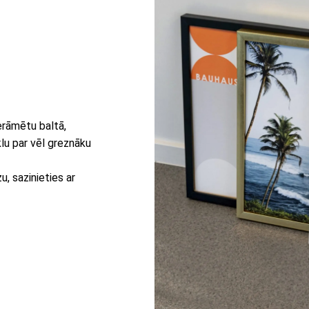
erāmētu baltā,
lu par vēl greznāku
, sazinieties ar