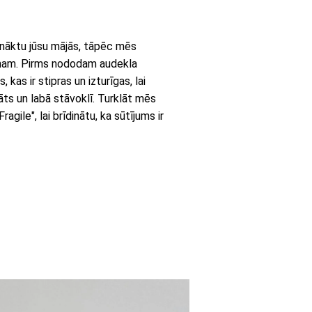
onāktu jūsu mājās, tāpēc mēs
umam. Pirms nododam audekla
kas ir stipras un izturīgas, lai
āts un labā stāvoklī. Turklāt mēs
gile", lai brīdinātu, ka sūtījums ir