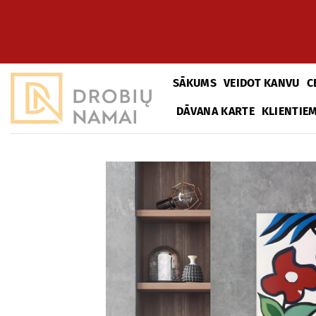
Pāriet
uz
saturu
SĀKUMS
VEIDOT KANVU
C
DĀVANA KARTE
KLIENTIE