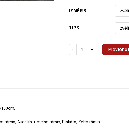
IZMĒRS
TIPS
Izstrādājuma daudzums: glezn
Pievieno
x150cm.
ns rāmis, Audekls + melns rāmis, Plakāts, Zelta rāmis