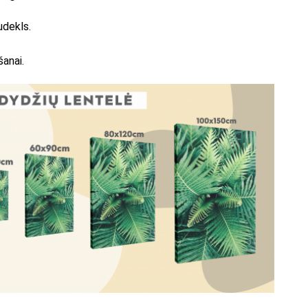
udekls.
šanai.