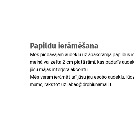
Papildu ierāmēšana
Mēs piedāvājam audeklu uz apakšrāmja papildus i
melnā vai zelta 2 cm platā rāmī, kas padarīs audek
jūsu mājas interjera akcentu.
Mēs varam ierāmēt arī jūsu jau esošo audeklu, lūdzu
mums, rakstot uz labas@drobiunamai.lt.