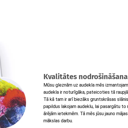
Kvalitātes nodrošināšana
Mūsu gleznām uz audekla mēs izmantojam t
audekla ir noturīgāka, pateicoties tā raupjā
Tā kā tam ir arī biezāks gruntskrāsas slāni
papildus lakojam audeklu, lai pasargātu to
ārējām ietekmēm. Tā mēs jūsu jauno mājas
mākslas darbu.