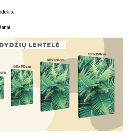
udekls.
šanai.