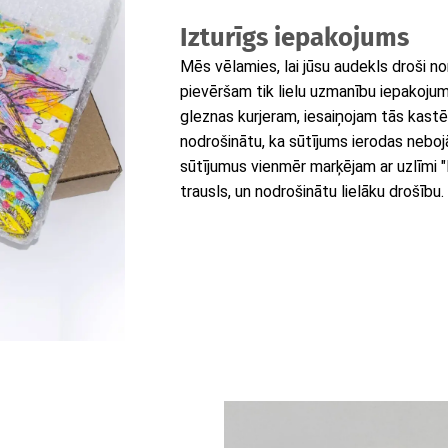
Izturīgs iepakojums
Mēs vēlamies, lai jūsu audekls droši n
pievēršam tik lielu uzmanību iepakoj
gleznas kurjeram, iesaiņojam tās kastēs, 
nodrošinātu, ka sūtījums ierodas neboj
sūtījumus vienmēr marķējam ar uzlīmi "Fra
trausls, un nodrošinātu lielāku drošību.