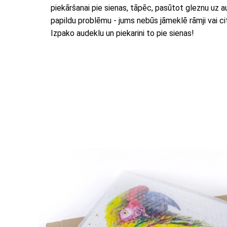
piekāršanai pie sienas, tāpēc, pasūtot gleznu uz 
papildu problēmu - jums nebūs jāmeklē rāmji vai citi
Izpako audeklu un piekarini to pie sienas!