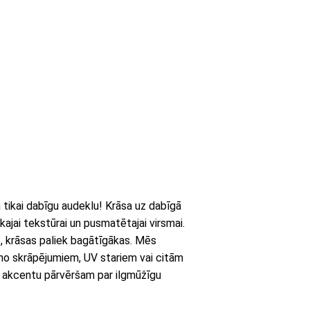
ikai dabīgu audeklu! Krāsa uz dabīgā
kajai tekstūrai un pusmatētajai virsmai.
s, krāsas paliek bagātīgākas. Mēs
 no skrāpējumiem, UV stariem vai citām
 akcentu pārvēršam par ilgmūžīgu