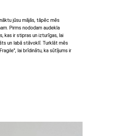
onāktu jūsu mājās, tāpēc mēs
umam. Pirms nododam audekla
kas ir stipras un izturīgas, lai
āts un labā stāvoklī. Turklāt mēs
gile", lai brīdinātu, ka sūtījums ir