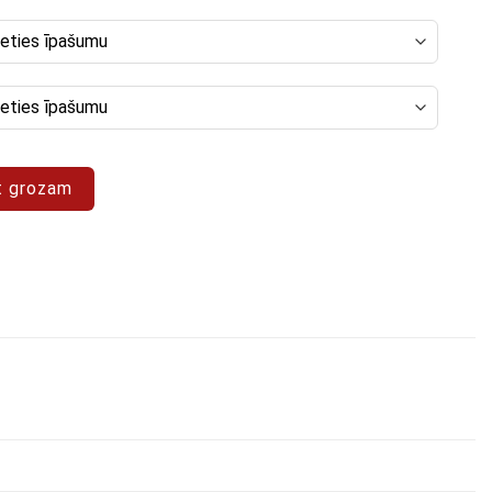
a "Abstrakts 81"
t grozam