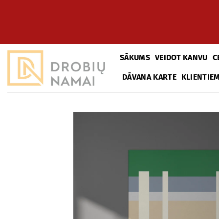
Pāriet
uz
saturu
SĀKUMS
VEIDOT KANVU
C
DĀVANA KARTE
KLIENTIE