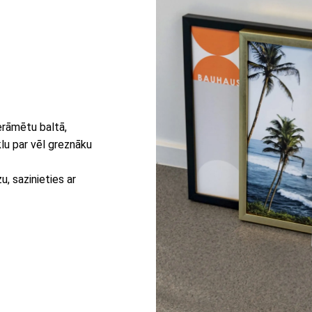
erāmētu baltā,
lu par vēl greznāku
, sazinieties ar