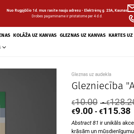
Nuo Rugpjūčio 1d. mus rasite nauju adresu - Elektrėnų g. 23A, Kaunas
Drobes pagaminame ir pristatome per 4 d.d.
ENAS
KOLĀŽA UZ KANVAS
GLEZNAS UZ KANVAS
KARTES UZ
M
Gleznas uz audekla
Glezniecība "A
10.00
128.2
-
€
€
9.00
115.38
-
€
€
Abstract 81
ir unikāls akc
krāsām un mūsdienīgumu