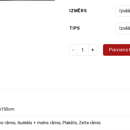
IZMĒRS
TIPS
Izstrādājuma daudzums: glezn
Pievieno
x150cm.
ns rāmis, Audekls + melns rāmis, Plakāts, Zelta rāmis