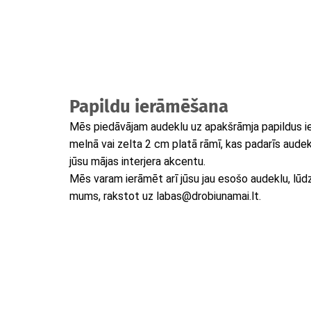
Papildu ierāmēšana
Mēs piedāvājam audeklu uz apakšrāmja papildus i
melnā vai zelta 2 cm platā rāmī, kas padarīs audek
jūsu mājas interjera akcentu.
Mēs varam ierāmēt arī jūsu jau esošo audeklu, lūdzu
mums, rakstot uz labas@drobiunamai.lt.