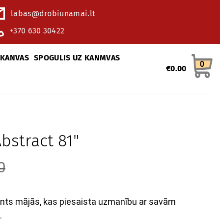
labas@drobiunamai.lt
+370 630 30422
 KANVAS
SPOGULIS UZ KANMVAS
0
€
0.00
bstract 81"
0
ents mājās, kas piesaista uzmanību ar savām
.