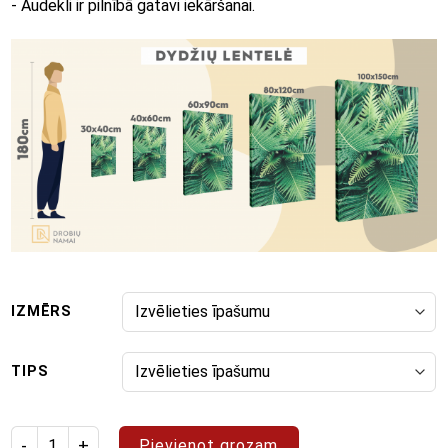
- Audekli ir pilnībā gatavi iekāršanai.
IZMĒRS
TIPS
Izstrādājuma daudzums: glezna "Pop Art 112"
Pievienot grozam