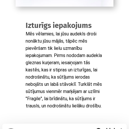
Izturīgs iepakojums
Mēs vēlamies, lai jūsu audekls droši
nonāktu jūsu mājās, tāpēc mēs
pievēršam tik lielu uzmanību
iepakojumam. Pirms nododam audekla
gleznas kurjeram, iesaiņojam tās
kastēs, kas ir stipras un izturīgas, lai
nodrošinātu, ka sūtījums ierodas
nebojāts un labā stāvoklī. Turklāt mēs
sūtījumus vienmēr marķējam ar uzlīmi
"Fragile", lai brīdinātu, ka sūtījums ir
trausls, un nodrošinātu lielāku drošību.