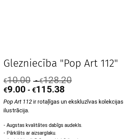
Glezniecība "Pop Art 112"
10.00
128.20
-
€
€
9.00
115.38
-
€
€
Pop Art 112
ir rotaļīgas un ekskluzīvas kolekcijas
ilustrācija.
- Augstas kvalitātes dabīgs audekls.
- Pārklāts ar aizsarglaku.