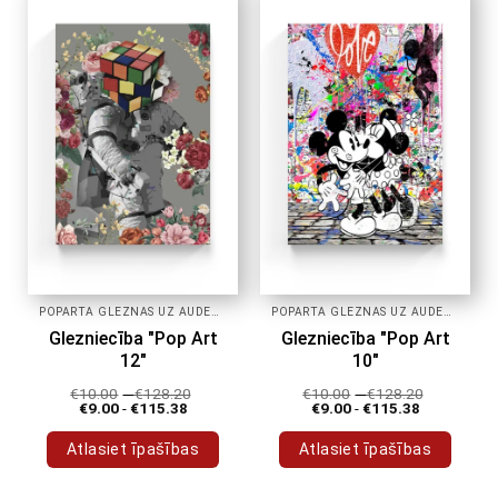
POPĀRTA GLEZNAS UZ AUDEKLA
POPĀRTA GLEZNAS UZ AUDEKLA
Glezniecība "Pop Art
Glezniecība "Pop Art
12"
10"
€
10.00
-
€
128.20
€
10.00
-
€
128.20
€
9.00
-
€
115.38
€
9.00
-
€
115.38
Atlasiet īpašības
Atlasiet īpašības
Šim
Šim