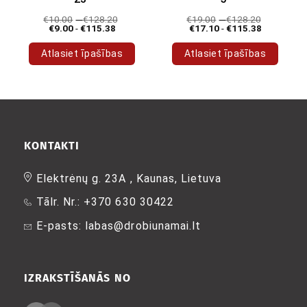
€
10.00
-
€
128.20
€
19.00
-
€
128.20
€
9.00
-
€
115.38
€
17.10
-
€
115.38
Atlasiet īpašības
Atlasiet īpašības
Šim
Šim
produktam
produktam
ir
ir
vairāki
vairāki
varianti.
varianti.
Variantus
Variantus
KONTAKTI
var
var
izvēlēties
izvēlēties
Elektrėnų g. 23A , Kaunas, Lietuva
produkta
produkta
Tālr. Nr.: +370 630 30422
lapā
lapā
E-pasts: labas@drobiunamai.lt
IZRAKSTĪŠANĀS NO