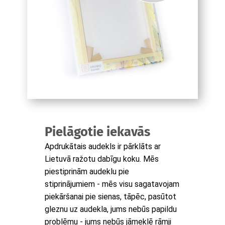
Pielāgotie iekavās
Apdrukātais audekls ir pārklāts ar
Lietuvā ražotu dabīgu koku. Mēs
piestiprinām audeklu pie
stiprinājumiem - mēs visu sagatavojam
piekāršanai pie sienas, tāpēc, pasūtot
gleznu uz audekla, jums nebūs papildu
problēmu - jums nebūs jāmeklē rāmji