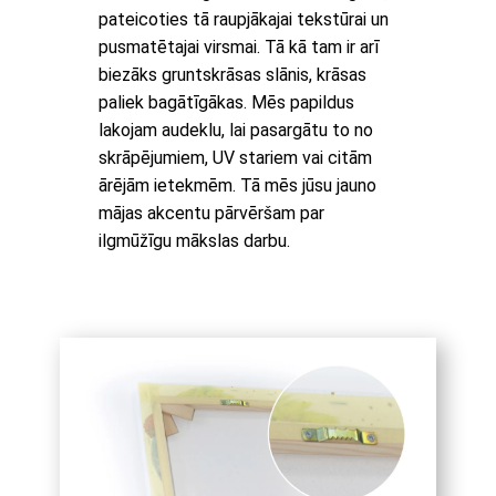
pateicoties tā raupjākajai tekstūrai un
pusmatētajai virsmai. Tā kā tam ir arī
biezāks gruntskrāsas slānis, krāsas
paliek bagātīgākas. Mēs papildus
lakojam audeklu, lai pasargātu to no
skrāpējumiem, UV stariem vai citām
ārējām ietekmēm. Tā mēs jūsu jauno
mājas akcentu pārvēršam par
ilgmūžīgu mākslas darbu.