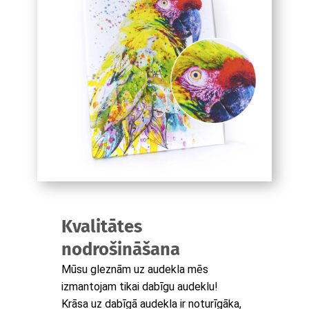
Kvalitātes
nodrošināšana
Mūsu gleznām uz audekla mēs
izmantojam tikai dabīgu audeklu!
Krāsa uz dabīgā audekla ir noturīgāka,