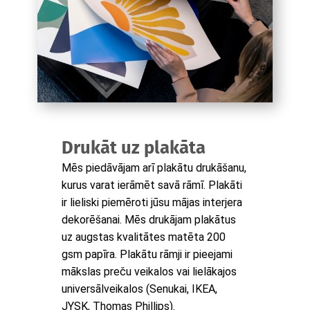
Drukāt uz plakāta
Mēs piedāvājam arī plakātu drukāšanu,
kurus varat ierāmēt savā rāmī. Plakāti
ir lieliski piemēroti jūsu mājas interjera
dekorēšanai. Mēs drukājam plakātus
uz augstas kvalitātes matēta 200
gsm papīra. Plakātu rāmji ir pieejami
mākslas preču veikalos vai lielākajos
universālveikalos (Senukai, IKEA,
JYSK, Thomas Phillips).