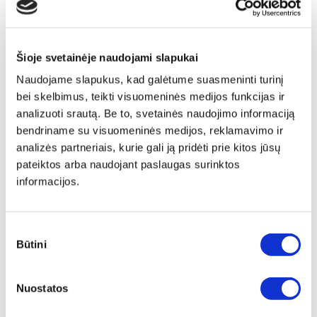
Šioje svetainėje naudojami slapukai
Naudojame slapukus, kad galėtume suasmeninti turinį
bei skelbimus, teikti visuomeninės medijos funkcijas ir
analizuoti srautą. Be to, svetainės naudojimo informaciją
bendriname su visuomeninės medijos, reklamavimo ir
analizės partneriais, kurie gali ją pridėti prie kitos jūsų
pateiktos arba naudojant paslaugas surinktos
informacijos.
Sutikimo
Būtini
pasirinkimas
Papildu ierāmēšana
Nuostatos
Mēs piedāvājam audeklu uz