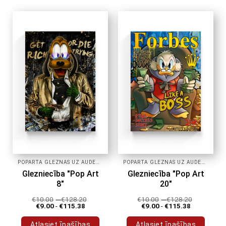
produktam
produktam
ir
ir
vairāki
vairāki
varianti.
varianti.
Variantus
Variantus
var
var
izvēlēties
izvēlēties
produkta
produkta
lapā
lapā
POPĀRTA GLEZNAS UZ AUDEKLA
POPĀRTA GLEZNAS UZ AUDEKLA
Glezniecība "Pop Art
Glezniecība "Pop Art
8"
20"
€
10.00
-
€
128.20
€
10.00
-
€
128.20
€
9.00
-
€
115.38
€
9.00
-
€
115.38
Atlasiet īpašības
Atlasiet īpašības