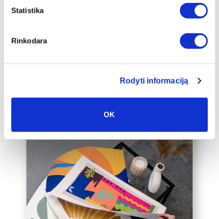
apakšrāmja papildus ierāmētu baltā,
Statistika
melnā vai zelta 2 cm platā rāmī, kas
padarīs audeklu par vēl greznāku jūsu
Rinkodara
mājas interjera akcentu.
Mēs varam ierāmēt arī jūsu jau esošo
audeklu, lūdzu, sazinieties ar mums,
Rodyti informaciją
rakstot uz labas@drobiunamai.lt.
OK