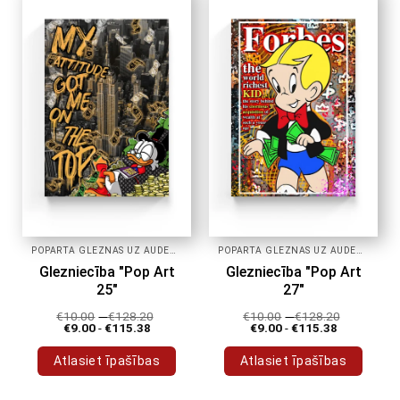
POPĀRTA GLEZNAS UZ AUDEKLA
POPĀRTA GLEZNAS UZ AUDEKLA
Glezniecība "Pop Art
Glezniecība "Pop Art
25"
27"
€
10.00
-
€
128.20
€
10.00
-
€
128.20
€
9.00
-
€
115.38
€
9.00
-
€
115.38
Atlasiet īpašības
Atlasiet īpašības
Šim
Šim