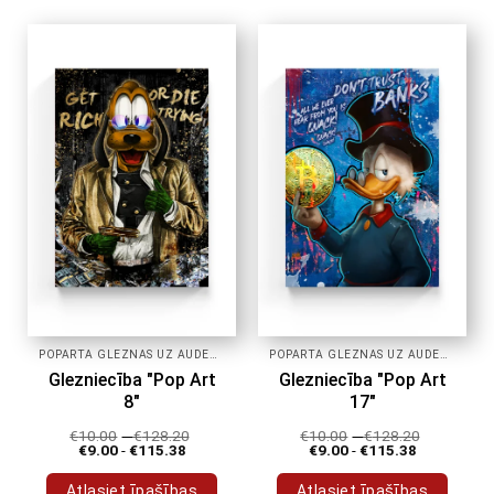
produktam
produktam
ir
ir
vairāki
vairāki
varianti.
varianti.
Variantus
Variantus
var
var
izvēlēties
izvēlēties
produkta
produkta
lapā
lapā
POPĀRTA GLEZNAS UZ AUDEKLA
POPĀRTA GLEZNAS UZ AUDEKLA
Glezniecība "Pop Art
Glezniecība "Pop Art
8"
17"
€
10.00
-
€
128.20
€
10.00
-
€
128.20
€
9.00
-
€
115.38
€
9.00
-
€
115.38
Atlasiet īpašības
Atlasiet īpašības