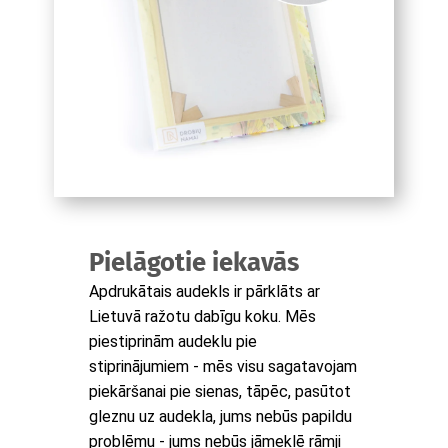
Pielāgotie iekavās
Apdrukātais audekls ir pārklāts ar
Lietuvā ražotu dabīgu koku. Mēs
piestiprinām audeklu pie
stiprinājumiem - mēs visu sagatavojam
piekāršanai pie sienas, tāpēc, pasūtot
gleznu uz audekla, jums nebūs papildu
problēmu - jums nebūs jāmeklē rāmji