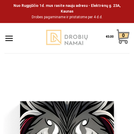
Pāriet
Nuo Rugpjūčio 1d. mus rasite nauju adresu - Elektrėnų g. 23A,
uz
Kaunas
Drobes pagaminame ir pristatome per 4 d.d.
saturu
0
€
0.00