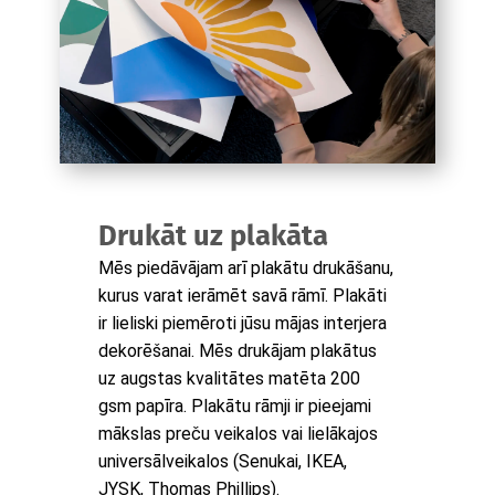
Drukāt uz plakāta
Mēs piedāvājam arī plakātu drukāšanu,
kurus varat ierāmēt savā rāmī. Plakāti
ir lieliski piemēroti jūsu mājas interjera
dekorēšanai. Mēs drukājam plakātus
uz augstas kvalitātes matēta 200
gsm papīra. Plakātu rāmji ir pieejami
mākslas preču veikalos vai lielākajos
universālveikalos (Senukai, IKEA,
JYSK, Thomas Phillips).