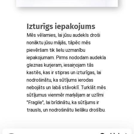
Izturīgs iepakojums
Mēs vēlamies, lai jūsu audekls droši
nonāktu jūsu mājās, tāpēc mēs
pievēršam tik lielu uzmanību
iepakojumam. Pirms nododam audekla
gleznas kurjeram, iesaiņojam tās
kastēs, kas ir stipras un izturīgas, lai
nodrošinātu, ka sūtījums ierodas
nebojāts un labā stāvoklī. Turklāt mēs
sūtījumus vienmēr marķējam ar uzlīmi
"Fragile", lai brīdinātu, ka sūtījums ir
trausls, un nodrošinātu lielāku drošību.