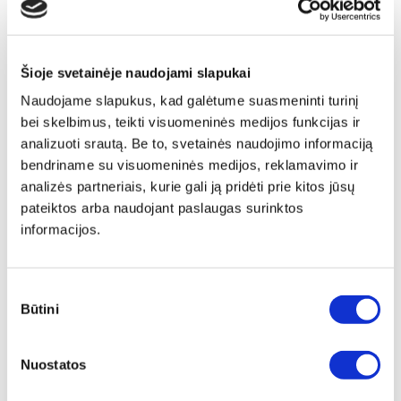
Šioje svetainėje naudojami slapukai
Naudojame slapukus, kad galėtume suasmeninti turinį
bei skelbimus, teikti visuomeninės medijos funkcijas ir
analizuoti srautą. Be to, svetainės naudojimo informaciją
bendriname su visuomeninės medijos, reklamavimo ir
analizės partneriais, kurie gali ją pridėti prie kitos jūsų
pateiktos arba naudojant paslaugas surinktos
informacijos.
Sutikimo
Būtini
pasirinkimas
Papildu ierāmēšana
Nuostatos
Mēs piedāvājam audeklu uz