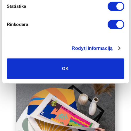
apakšrāmja papildus ierāmētu baltā,
Statistika
melnā vai zelta 2 cm platā rāmī, kas
padarīs audeklu par vēl greznāku jūsu
Rinkodara
mājas interjera akcentu.
Mēs varam ierāmēt arī jūsu jau esošo
audeklu, lūdzu, sazinieties ar mums,
Rodyti informaciją
rakstot uz labas@drobiunamai.lt.
OK