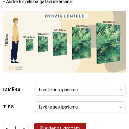
- Audekli ir pilnībā gatavi iekāršanai.
IZMĒRS
TIPS
Izstrādājuma daudzums: glezna "Pop Art 40"
Pievienot grozam