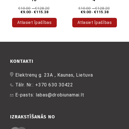
€
10.00
-
€
128.20
€
10.00
-
€
128.20
€
9.00
-
€
115.38
€
9.00
-
€
115.38
Atlasiet īpašības
Atlasiet īpašības
Šim
Šim
produktam
produktam
ir
ir
vairāki
vairāki
varianti.
varianti.
Variantus
Variantus
KONTAKTI
var
var
izvēlēties
izvēlēties
Elektrėnų g. 23A , Kaunas, Lietuva
produkta
produkta
Tālr. Nr.: +370 630 30422
lapā
lapā
E-pasts: labas@drobiunamai.lt
IZRAKSTĪŠANĀS NO