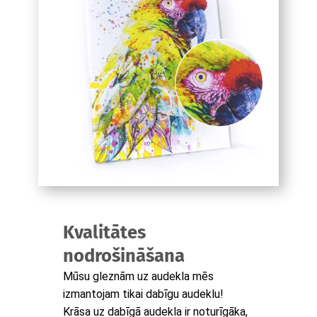
Kvalitātes
nodrošināšana
Mūsu gleznām uz audekla mēs
izmantojam tikai dabīgu audeklu!
Krāsa uz dabīgā audekla ir noturīgāka,