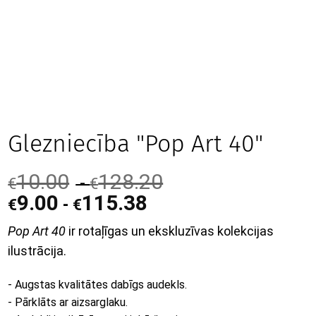
Glezniecība "Pop Art 40"
10.00
128.20
-
€
€
9.00
115.38
-
€
€
Pop Art 40
ir rotaļīgas un ekskluzīvas kolekcijas
ilustrācija.
- Augstas kvalitātes dabīgs audekls.
- Pārklāts ar aizsarglaku.