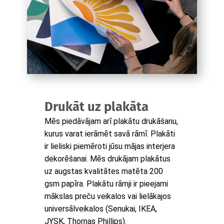
Drukāt uz plakāta
Mēs piedāvājam arī plakātu drukāšanu,
kurus varat ierāmēt savā rāmī. Plakāti
ir lieliski piemēroti jūsu mājas interjera
dekorēšanai. Mēs drukājam plakātus
uz augstas kvalitātes matēta 200
gsm papīra. Plakātu rāmji ir pieejami
mākslas preču veikalos vai lielākajos
universālveikalos (Senukai, IKEA,
JYSK, Thomas Phillips).