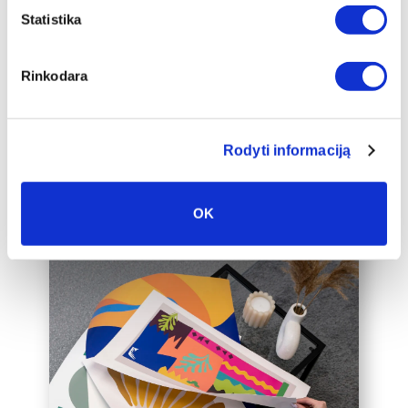
apakšrāmja papildus ierāmētu baltā,
Statistika
melnā vai zelta 2 cm platā rāmī, kas
padarīs audeklu par vēl greznāku jūsu
Rinkodara
mājas interjera akcentu.
Mēs varam ierāmēt arī jūsu jau esošo
audeklu, lūdzu, sazinieties ar mums,
Rodyti informaciją
rakstot uz labas@drobiunamai.lt.
OK