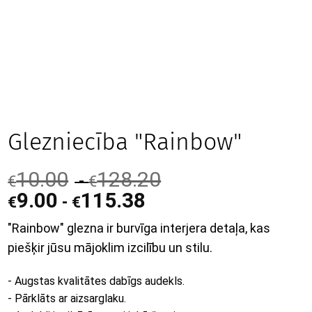
Glezniecība "Rainbow"
10.00
128.20
-
€
€
9.00
115.38
-
€
€
"Rainbow" glezna ir burvīga interjera detaļa, kas
piešķir jūsu mājoklim izcilību un stilu.
- Augstas kvalitātes dabīgs audekls.
- Pārklāts ar aizsarglaku.