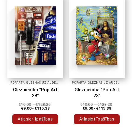
POPĀRTA GLEZNAS UZ AUDEKLA
POPĀRTA GLEZNAS UZ AUDEKLA
Glezniecība "Pop Art
Glezniecība "Pop Art
28"
23"
€
10.00
-
€
128.20
€
10.00
-
€
128.20
€
9.00
-
€
115.38
€
9.00
-
€
115.38
Atlasiet īpašības
Atlasiet īpašības
Šim
Šim