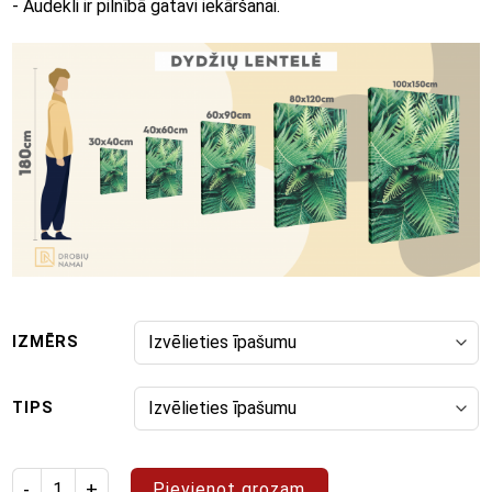
- Audekli ir pilnībā gatavi iekāršanai.
IZMĒRS
TIPS
Produkta daudzums: glezna "Rainbow"
Pievienot grozam