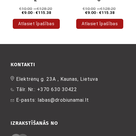
€
10.00
-
€
128.20
€
10.00
-
€
128.20
€
9.00
-
€
115.38
€
9.00
-
€
115.38
Atlasiet īpašības
Atlasiet īpašības
Šim
Šim
produktam
produktam
ir
ir
vairāki
vairāki
varianti.
varianti.
Variantus
Variantus
KONTAKTI
var
var
izvēlēties
izvēlēties
Elektrėnų g. 23A , Kaunas, Lietuva
produkta
produkta
Tālr. Nr.: +370 630 30422
lapā
lapā
E-pasts: labas@drobiunamai.lt
IZRAKSTĪŠANĀS NO