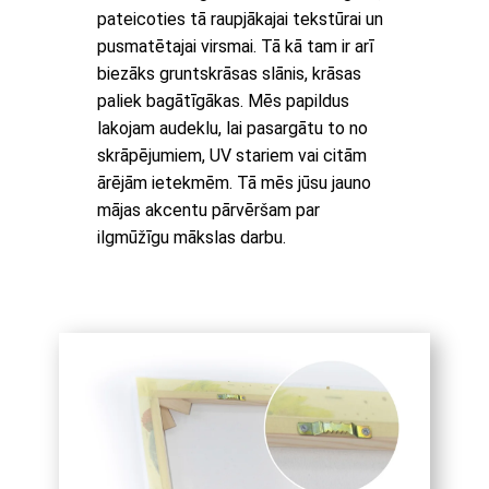
pateicoties tā raupjākajai tekstūrai un
pusmatētajai virsmai. Tā kā tam ir arī
biezāks gruntskrāsas slānis, krāsas
paliek bagātīgākas. Mēs papildus
lakojam audeklu, lai pasargātu to no
skrāpējumiem, UV stariem vai citām
ārējām ietekmēm. Tā mēs jūsu jauno
mājas akcentu pārvēršam par
ilgmūžīgu mākslas darbu.