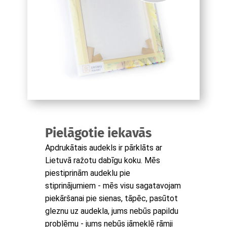
Pielāgotie iekavās
Apdrukātais audekls ir pārklāts ar
Lietuvā ražotu dabīgu koku. Mēs
piestiprinām audeklu pie
stiprinājumiem - mēs visu sagatavojam
piekāršanai pie sienas, tāpēc, pasūtot
gleznu uz audekla, jums nebūs papildu
problēmu - jums nebūs jāmeklē rāmji