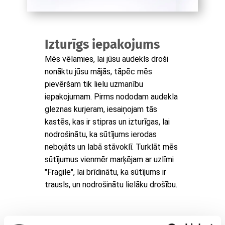
Izturīgs iepakojums
Mēs vēlamies, lai jūsu audekls droši
nonāktu jūsu mājās, tāpēc mēs
pievēršam tik lielu uzmanību
iepakojumam. Pirms nododam audekla
gleznas kurjeram, iesaiņojam tās
kastēs, kas ir stipras un izturīgas, lai
nodrošinātu, ka sūtījums ierodas
nebojāts un labā stāvoklī. Turklāt mēs
sūtījumus vienmēr marķējam ar uzlīmi
"Fragile", lai brīdinātu, ka sūtījums ir
trausls, un nodrošinātu lielāku drošību.