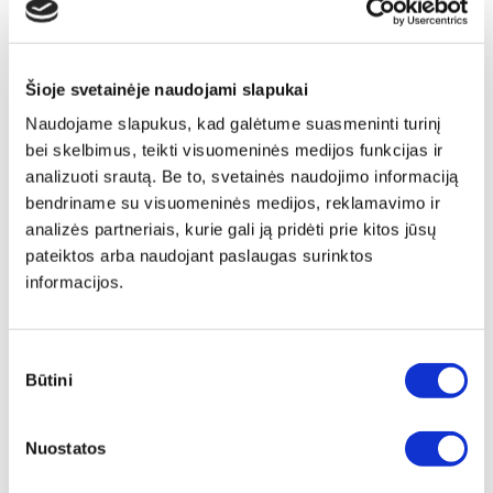
Šioje svetainėje naudojami slapukai
Naudojame slapukus, kad galėtume suasmeninti turinį
bei skelbimus, teikti visuomeninės medijos funkcijas ir
analizuoti srautą. Be to, svetainės naudojimo informaciją
bendriname su visuomeninės medijos, reklamavimo ir
analizės partneriais, kurie gali ją pridėti prie kitos jūsų
pateiktos arba naudojant paslaugas surinktos
informacijos.
Sutikimo
Būtini
pasirinkimas
Papildu ierāmēšana
Nuostatos
Mēs piedāvājam audeklu uz