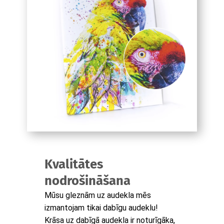
Kvalitātes
nodrošināšana
Mūsu gleznām uz audekla mēs
izmantojam tikai dabīgu audeklu!
Krāsa uz dabīgā audekla ir noturīgāka,