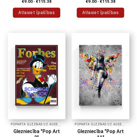
€
9.00
-
€
115.38
€
9.00
-
€
115.38
Atlasiet īpašības
Atlasiet īpašības
Šim
Šim
produktam
produktam
ir
ir
vairāki
vairāki
varianti.
varianti.
Variantus
Variantus
var
var
izvēlēties
izvēlēties
produkta
produkta
lapā
lapā
POPĀRTA GLEZNAS UZ AUDEKLA
POPĀRTA GLEZNAS UZ AUDEKLA
Glezniecība "Pop Art
Glezniecība "Pop Art