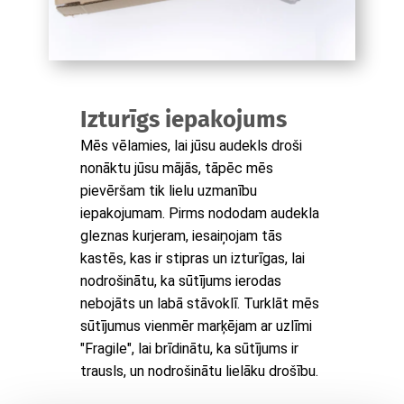
Izturīgs iepakojums
Mēs vēlamies, lai jūsu audekls droši
nonāktu jūsu mājās, tāpēc mēs
pievēršam tik lielu uzmanību
iepakojumam. Pirms nododam audekla
gleznas kurjeram, iesaiņojam tās
kastēs, kas ir stipras un izturīgas, lai
nodrošinātu, ka sūtījums ierodas
nebojāts un labā stāvoklī. Turklāt mēs
sūtījumus vienmēr marķējam ar uzlīmi
"Fragile", lai brīdinātu, ka sūtījums ir
trausls, un nodrošinātu lielāku drošību.