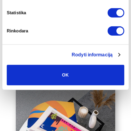
Papildu ierāmēšana
Mēs piedāvājam audeklu uz
Statistika
apakšrāmja papildus ierāmētu baltā,
melnā vai zelta 2 cm platā rāmī, kas
Rinkodara
padarīs audeklu par vēl greznāku jūsu
mājas interjera akcentu.
Mēs varam ierāmēt arī jūsu jau esošo
audeklu, lūdzu, sazinieties ar mums,
Rodyti informaciją
rakstot uz labas@drobiunamai.lt.
OK