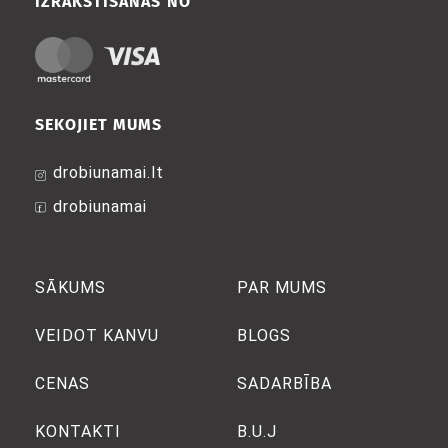
IZRAKSTĪŠANĀS NO
SEKOJIET MUMS
drobiunamai.lt
drobiunamai
SĀKUMS
PAR MUMS
VEIDOT KANVU
BLOGS
CENAS
SADARBĪBA
KONTAKTI
B.U.J