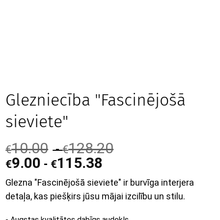
Glezniecība "Fascinējošā
sieviete"
10.00
128.20
-
€
€
9.00
115.38
-
€
€
Glezna "Fascinējošā sieviete" ir burvīga interjera
detaļa, kas piešķirs jūsu mājai izcilību un stilu.
- Augstas kvalitātes dabīgs audekls.