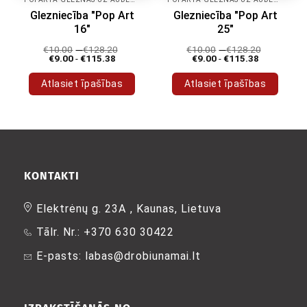
Glezniecība "Pop Art
Glezniecība "Pop Art
16"
25"
€
10.00
-
€
128.20
€
10.00
-
€
128.20
€
9.00
-
€
115.38
€
9.00
-
€
115.38
Atlasiet īpašības
Atlasiet īpašības
Šim
Šim
produktam
produktam
ir
ir
vairāki
vairāki
varianti.
varianti.
Variantus
Variantus
KONTAKTI
var
var
izvēlēties
izvēlēties
Elektrėnų g. 23A , Kaunas, Lietuva
produkta
produkta
Tālr. Nr.: +370 630 30422
lapā
lapā
E-pasts: labas@drobiunamai.lt