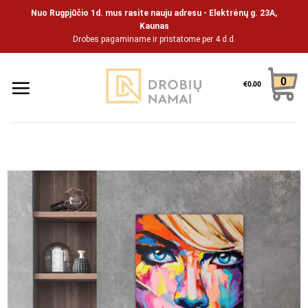
Pāriet
Nuo Rugpjūčio 1d. mus rasite nauju adresu - Elektrėnų g. 23A,
uz
Kaunas
Drobes pagaminame ir pristatome per 4 d.d.
saturu
0
€
0.00