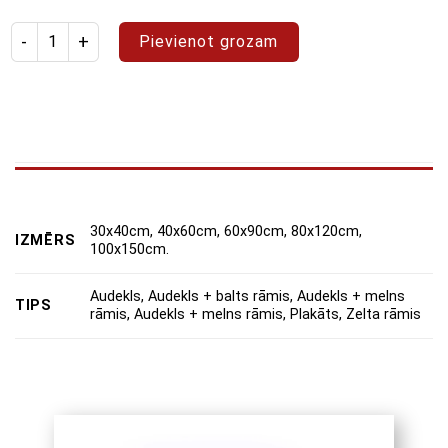
Izstrādājuma daudzums: glezna "Fascinējošā sieviete"
Pievienot grozam
30x40cm, 40x60cm, 60x90cm, 80x120cm,
IZMĒRS
100x150cm.
Audekls, Audekls + balts rāmis, Audekls + melns
TIPS
rāmis, Audekls + melns rāmis, Plakāts, Zelta rāmis