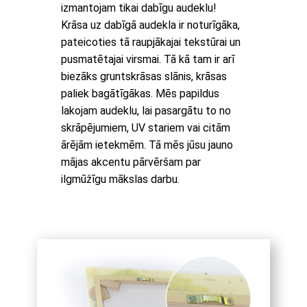
izmantojam tikai dabīgu audeklu!
Krāsa uz dabīgā audekla ir noturīgāka,
pateicoties tā raupjākajai tekstūrai un
pusmatētajai virsmai. Tā kā tam ir arī
biezāks gruntskrāsas slānis, krāsas
paliek bagātīgākas. Mēs papildus
lakojam audeklu, lai pasargātu to no
skrāpējumiem, UV stariem vai citām
ārējām ietekmēm. Tā mēs jūsu jauno
mājas akcentu pārvēršam par
ilgmūžīgu mākslas darbu.