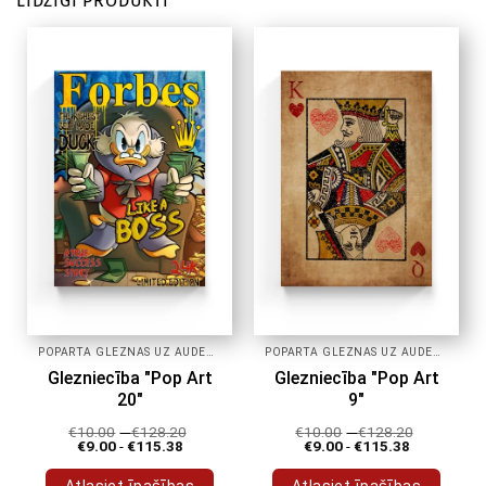
LĪDZĪGI PRODUKTI
POPĀRTA GLEZNAS UZ AUDEKLA
POPĀRTA GLEZNAS UZ AUDEKLA
Glezniecība "Pop Art
Glezniecība "Pop Art
20"
9"
€
10.00
-
€
128.20
€
10.00
-
€
128.20
€
9.00
-
€
115.38
€
9.00
-
€
115.38
Atlasiet īpašības
Atlasiet īpašības