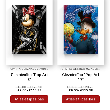
POPĀRTA GLEZNAS UZ AUDEKLA
POPĀRTA GLEZNAS UZ AUDEKLA
Glezniecība "Pop Art
Glezniecība "Pop Art
3"
17"
€
10.00
-
€
128.20
€
10.00
-
€
128.20
€
9.00
-
€
115.38
€
9.00
-
€
115.38
Atlasiet īpašības
Atlasiet īpašības
Šim
Šim