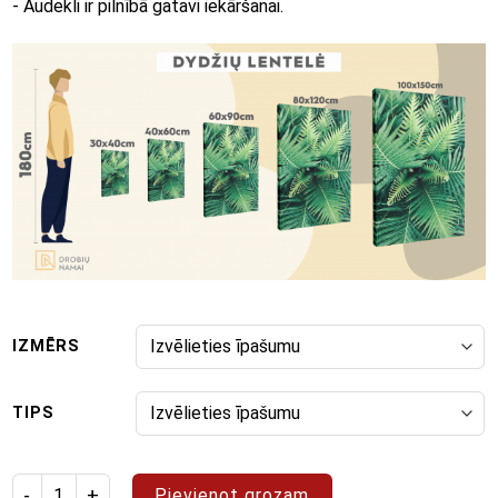
- Audekli ir pilnībā gatavi iekāršanai.
IZMĒRS
TIPS
Izstrādājuma daudzums: glezna "Abstrakts 79"
Pievienot grozam