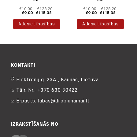
€
10.00
-
€
128.20
€
10.00
-
€
128.20
€
9.00
-
€
115.38
€
9.00
-
€
115.38
Atlasiet īpašības
Atlasiet īpašības
Šim
Šim
produktam
produktam
ir
ir
vairāki
vairāki
varianti.
varianti.
Variantus
Variantus
KONTAKTI
var
var
izvēlēties
izvēlēties
Elektrėnų g. 23A , Kaunas, Lietuva
produkta
produkta
Tālr. Nr.: +370 630 30422
lapā
lapā
E-pasts: labas@drobiunamai.lt
IZRAKSTĪŠANĀS NO