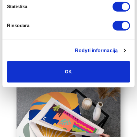
apakšrāmja papildus ierāmētu baltā,
Statistika
melnā vai zelta 2 cm platā rāmī, kas
padarīs audeklu par vēl greznāku jūsu
Rinkodara
mājas interjera akcentu.
Mēs varam ierāmēt arī jūsu jau esošo
audeklu, lūdzu, sazinieties ar mums,
Rodyti informaciją
rakstot uz labas@drobiunamai.lt.
OK