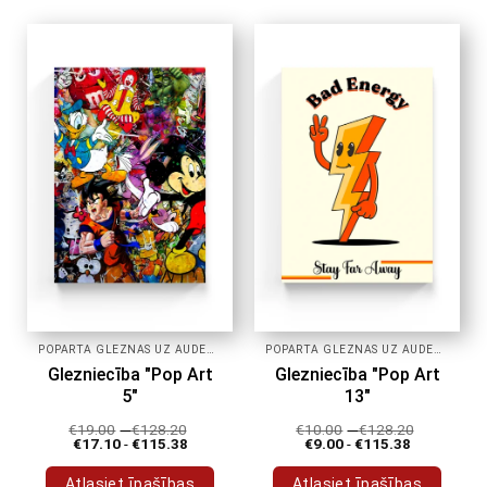
produktam
produktam
ir
ir
vairāki
vairāki
varianti.
varianti.
Variantus
Variantus
var
var
izvēlēties
izvēlēties
produkta
produkta
lapā
lapā
POPĀRTA GLEZNAS UZ AUDEKLA
POPĀRTA GLEZNAS UZ AUDEKLA
Glezniecība "Pop Art
Glezniecība "Pop Art
5"
13"
€
19.00
-
€
128.20
€
10.00
-
€
128.20
€
17.10
-
€
115.38
€
9.00
-
€
115.38
Atlasiet īpašības
Atlasiet īpašības