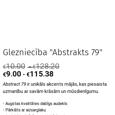
Glezniecība "Abstrakts 79"
10.00
128.20
-
€
€
9.00
115.38
-
€
€
Abstract 79
ir unikāls akcents mājās, kas piesaista
uzmanību ar savām krāsām un mūsdienīgumu.
- Augstas kvalitātes dabīgs audekls.
- Pārklāts ar aizsarglaku.