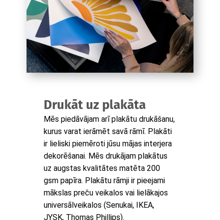
Drukāt uz plakāta
Mēs piedāvājam arī plakātu drukāšanu,
kurus varat ierāmēt savā rāmī. Plakāti
ir lieliski piemēroti jūsu mājas interjera
dekorēšanai. Mēs drukājam plakātus
uz augstas kvalitātes matēta 200
gsm papīra. Plakātu rāmji ir pieejami
mākslas preču veikalos vai lielākajos
universālveikalos (Senukai, IKEA,
JYSK, Thomas Phillips).