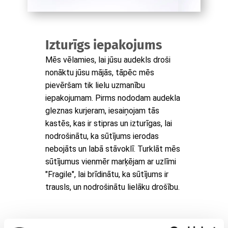
Izturīgs iepakojums
Mēs vēlamies, lai jūsu audekls droši
nonāktu jūsu mājās, tāpēc mēs
pievēršam tik lielu uzmanību
iepakojumam. Pirms nododam audekla
gleznas kurjeram, iesaiņojam tās
kastēs, kas ir stipras un izturīgas, lai
nodrošinātu, ka sūtījums ierodas
nebojāts un labā stāvoklī. Turklāt mēs
sūtījumus vienmēr marķējam ar uzlīmi
"Fragile", lai brīdinātu, ka sūtījums ir
trausls, un nodrošinātu lielāku drošību.