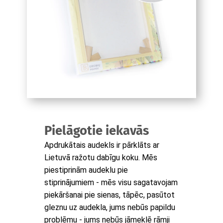
Pielāgotie iekavās
Apdrukātais audekls ir pārklāts ar
Lietuvā ražotu dabīgu koku. Mēs
piestiprinām audeklu pie
stiprinājumiem - mēs visu sagatavojam
piekāršanai pie sienas, tāpēc, pasūtot
gleznu uz audekla, jums nebūs papildu
problēmu - jums nebūs jāmeklē rāmji