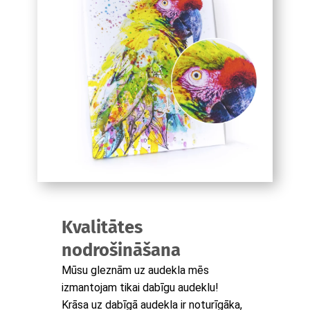
Kvalitātes
nodrošināšana
Mūsu gleznām uz audekla mēs
izmantojam tikai dabīgu audeklu!
Krāsa uz dabīgā audekla ir noturīgāka,