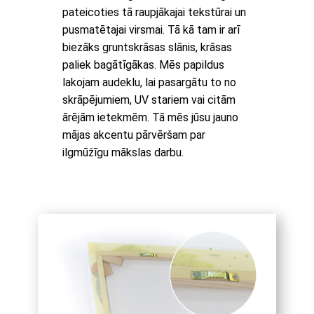
pateicoties tā raupjākajai tekstūrai un
pusmatētajai virsmai. Tā kā tam ir arī
biezāks gruntskrāsas slānis, krāsas
paliek bagātīgākas. Mēs papildus
lakojam audeklu, lai pasargātu to no
skrāpējumiem, UV stariem vai citām
ārējām ietekmēm. Tā mēs jūsu jauno
mājas akcentu pārvēršam par
ilgmūžīgu mākslas darbu.