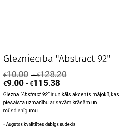
Glezniecība "Abstract 92"
10.00
128.20
-
€
€
9.00
115.38
-
€
€
Glezna
"Abstract 92"
ir unikāls akcents mājoklī, kas
piesaista uzmanību ar savām krāsām un
mūsdienīgumu.
- Augstas kvalitātes dabīgs audekls.