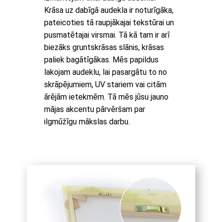
Krāsa uz dabīgā audekla ir noturīgāka,
pateicoties tā raupjākajai tekstūrai un
pusmatētajai virsmai. Tā kā tam ir arī
biezāks gruntskrāsas slānis, krāsas
paliek bagātīgākas. Mēs papildus
lakojam audeklu, lai pasargātu to no
skrāpējumiem, UV stariem vai citām
ārējām ietekmēm. Tā mēs jūsu jauno
mājas akcentu pārvēršam par
ilgmūžīgu mākslas darbu.