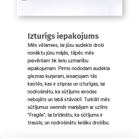
Izturīgs iepakojums
Mēs vēlamies, lai jūsu audekls droši
nonāktu jūsu mājās, tāpēc mēs
pievēršam tik lielu uzmanību
iepakojumam. Pirms nododam audekla
gleznas kurjeram, iesaiņojam tās
kastēs, kas ir stipras un izturīgas, lai
nodrošinātu, ka sūtījums ierodas
nebojāts un labā stāvoklī. Turklāt mēs
sūtījumus vienmēr marķējam ar uzlīmi
"Fragile", lai brīdinātu, ka sūtījums ir
trausls, un nodrošinātu lielāku drošību.