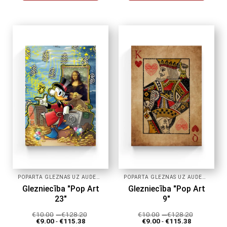
Šim
Šim
produktam
produktam
ir
ir
vairāki
vairāki
varianti.
varianti.
Variantus
Variantus
var
var
izvēlēties
izvēlēties
produkta
produkta
lapā
lapā
POPĀRTA GLEZNAS UZ AUDEKLA
POPĀRTA GLEZNAS UZ AUDEKLA
Glezniecība "Pop Art
Glezniecība "Pop Art
23"
9"
€
10.00
-
€
128.20
€
10.00
-
€
128.20
€
9.00
-
€
115.38
€
9.00
-
€
115.38