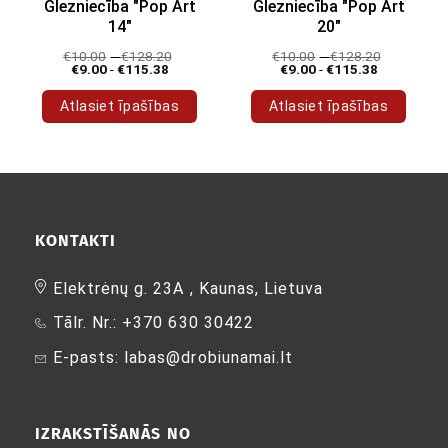
Glezniecība "Pop Art
Glezniecība "Pop Art
14"
20"
€
10.00
-
€
128.20
€
10.00
-
€
128.20
€
9.00
-
€
115.38
€
9.00
-
€
115.38
Atlasiet īpašības
Atlasiet īpašības
Šim
Šim
produktam
produktam
ir
ir
vairāki
vairāki
varianti.
varianti.
Variantus
Variantus
KONTAKTI
var
var
izvēlēties
izvēlēties
Elektrėnų g. 23A , Kaunas, Lietuva
produkta
produkta
Tālr. Nr.: +370 630 30422
lapā
lapā
E-pasts: labas@drobiunamai.lt
IZRAKSTĪŠANĀS NO