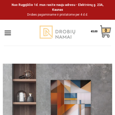
Pāriet
Nuo Rugpjūčio 1d. mus rasite nauju adresu - Elektrėnų g. 23A,
uz
Kaunas
Drobes pagaminame ir pristatome per 4 d.d.
saturu
0
€
0.00