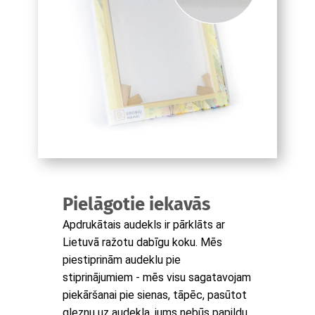
Pielāgotie iekavās
Apdrukātais audekls ir pārklāts ar
Lietuvā ražotu dabīgu koku. Mēs
piestiprinām audeklu pie
stiprinājumiem - mēs visu sagatavojam
piekāršanai pie sienas, tāpēc, pasūtot
gleznu uz audekla, jums nebūs papildu