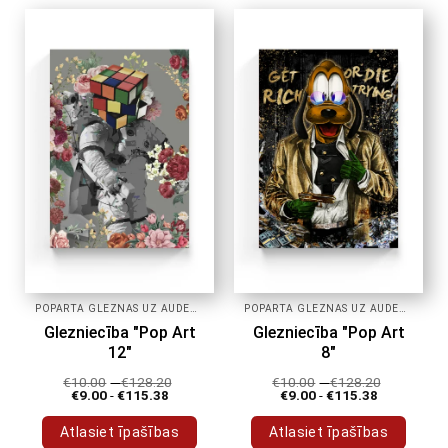
POPĀRTA GLEZNAS UZ AUDEKLA
POPĀRTA GLEZNAS UZ AUDEKLA
Glezniecība "Pop Art
Glezniecība "Pop Art
12"
8"
€
10.00
-
€
128.20
€
10.00
-
€
128.20
€
9.00
-
€
115.38
€
9.00
-
€
115.38
Atlasiet īpašības
Atlasiet īpašības