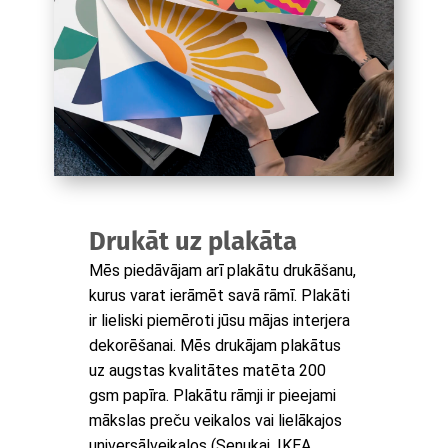
Drukāt uz plakāta
Mēs piedāvājam arī plakātu drukāšanu,
kurus varat ierāmēt savā rāmī. Plakāti
ir lieliski piemēroti jūsu mājas interjera
dekorēšanai. Mēs drukājam plakātus
uz augstas kvalitātes matēta 200
gsm papīra. Plakātu rāmji ir pieejami
mākslas preču veikalos vai lielākajos
universālveikalos (Senukai, IKEA,