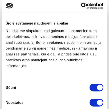
Šioje svetainėje naudojami slapukai
Naudojame slapukus, kad galėtume suasmeninti turinį
bei skelbimus, teikti visuomeninės medijos funkcijas ir
analizuoti srautą. Be to, svetainės naudojimo informaciją
bendriname su visuomeninės medijos, reklamavimo ir
analizės partneriais, kurie gali ją pridėti prie kitos jūsų
pateiktos arba naudojant paslaugas surinktos
informacijos.
Sutikimo
Būtini
pasirinkimas
Nuostatos
Papildu ierāmēšana