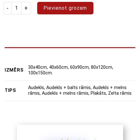
Izstrādājuma daudzums: glezna "Abstrakts 92"
Pievienot grozam
30x40cm, 40x60cm, 60x90cm, 80x120cm,
IZMĒRS
100x150cm.
Audekls, Audekls + balts rāmis, Audekls + melns
TIPS
rāmis, Audekls + melns rāmis, Plakāts, Zelta rāmis