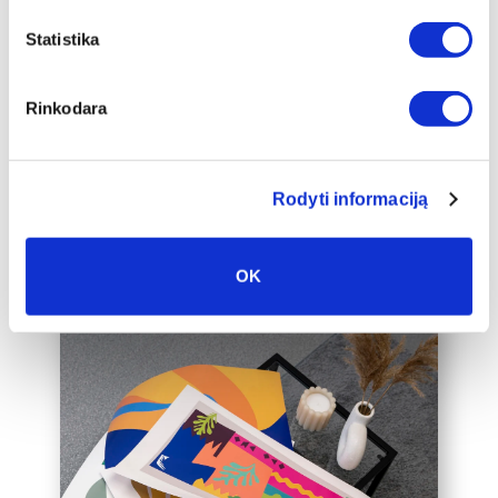
Mēs piedāvājam audeklu uz
Statistika
apakšrāmja papildus ierāmētu baltā,
melnā vai zelta 2 cm platā rāmī, kas
padarīs audeklu par vēl greznāku jūsu
Rinkodara
mājas interjera akcentu.
Mēs varam ierāmēt arī jūsu jau esošo
audeklu, lūdzu, sazinieties ar mums,
Rodyti informaciją
rakstot uz labas@drobiunamai.lt.
OK