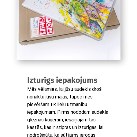
Izturīgs iepakojums
Mēs vēlamies, lai jūsu audekls droši
nonāktu jūsu mājās, tāpēc mēs
pievēršam tik lielu uzmanību
iepakojumam. Pirms nododam audekla
gleznas kurjeram, iesaiņojam tās
kastēs, kas ir stipras un izturīgas, lai
nodrošinātu, ka sūtījums ierodas