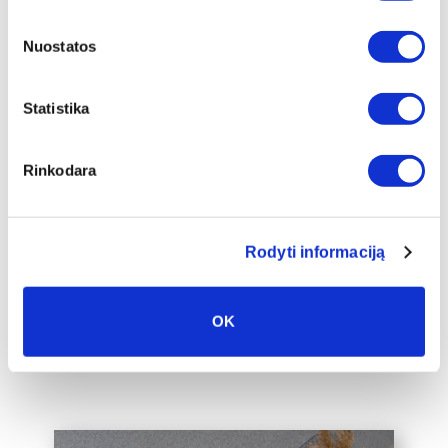
Nuostatos
Statistika
Papildu ierāmēšana
Mēs piedāvājam audeklu uz
Rinkodara
apakšrāmja papildus ierāmētu baltā,
melnā vai zelta 2 cm platā rāmī, kas
padarīs audeklu par vēl greznāku jūsu
Rodyti informaciją
mājas interjera akcentu.
Mēs varam ierāmēt arī jūsu jau esošo
audeklu, lūdzu, sazinieties ar mums,
OK
rakstot uz labas@drobiunamai.lt.