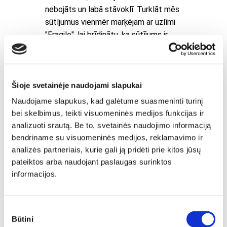
nebojāts un labā stāvoklī. Turklāt mēs
sūtījumus vienmēr marķējam ar uzlīmi
"Fragile", lai brīdinātu, ka sūtījums ir
trausls, un nodrošinātu lielāku drošību.
Šioje svetainėje naudojami slapukai
Naudojame slapukus, kad galėtume suasmeninti turinį
bei skelbimus, teikti visuomeninės medijos funkcijas ir
analizuoti srautą. Be to, svetainės naudojimo informaciją
bendriname su visuomeninės medijos, reklamavimo ir
analizės partneriais, kurie gali ją pridėti prie kitos jūsų
pateiktos arba naudojant paslaugas surinktos
informacijos.
Sutikimo
Būtini
pasirinkimas