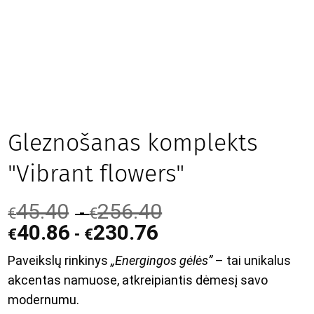
Gleznošanas komplekts
"Vibrant flowers"
45.40
256.40
-
€
€
40.86
230.76
-
€
€
Paveikslų rinkinys
„Energingos gėlės”
– tai unikalus
akcentas namuose, atkreipiantis dėmesį savo
modernumu.