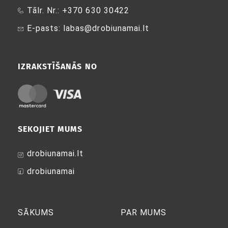
Tālr. Nr.: +370 630 30422
lapā
lapā
E-pasts: labas@drobiunamai.lt
IZRAKSTĪŠANĀS NO
SEKOJIET MUMS
drobiunamai.lt
drobiunamai
SĀKUMS
PAR MUMS