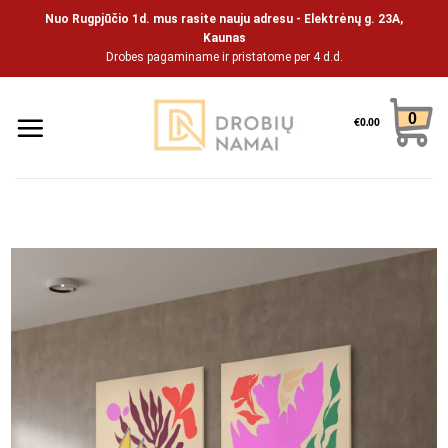
Pāriet
Nuo Rugpjūčio 1d. mus rasite nauju adresu - Elektrėnų g. 23A,
uz
Kaunas
Drobes pagaminame ir pristatome per 4 d.d.
saturu
0
€
0.00