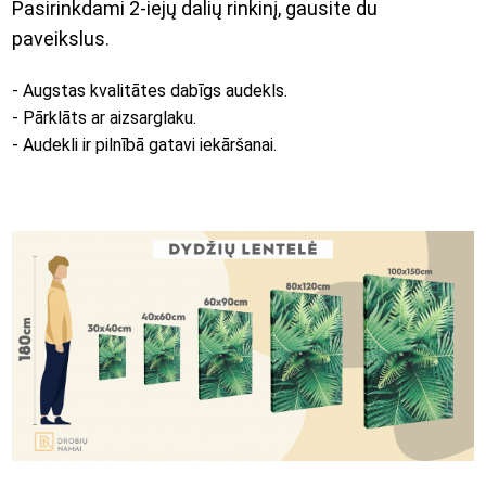
Pasirinkdami 2-iejų dalių rinkinį, gausite du
paveikslus.
- Augstas kvalitātes dabīgs audekls.
- Pārklāts ar aizsarglaku.
- Audekli ir pilnībā gatavi iekāršanai.