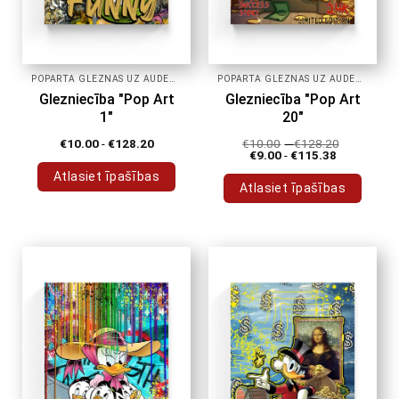
POPĀRTA GLEZNAS UZ AUDEKLA
POPĀRTA GLEZNAS UZ AUDEKLA
Glezniecība "Pop Art
Glezniecība "Pop Art
1"
20"
€
10.00
-
€
128.20
€
10.00
-
€
128.20
€
9.00
-
€
115.38
Atlasiet īpašības
Atlasiet īpašības
Šim
Šim
produktam
produktam
ir
ir
vairāki
vairāki
varianti.
varianti.
Variantus
Variantus
var
var
izvēlēties
izvēlēties
produkta
produkta
lapā
lapā