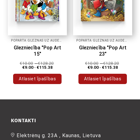
POPĀRTA GLEZNAS UZ AUDEKLA
POPĀRTA GLEZNAS UZ AUDEKLA
Glezniecība "Pop Art
Glezniecība "Pop Art
15"
23"
€
10.00
-
€
128.20
€
10.00
-
€
128.20
€
9.00
-
€
115.38
€
9.00
-
€
115.38
Atlasiet īpašības
Atlasiet īpašības
Šim
Šim
produktam
produktam
ir
ir
vairāki
vairāki
varianti.
varianti.
Variantus
Variantus
KONTAKTI
var
var
izvēlēties
izvēlēties
Elektrėnų g. 23A , Kaunas, Lietuva
produkta
produkta