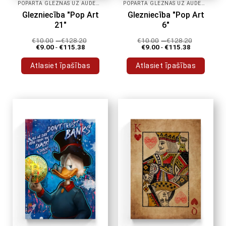
POPĀRTA GLEZNAS UZ AUDEKLA
POPĀRTA GLEZNAS UZ AUDEKLA
Glezniecība "Pop Art
Glezniecība "Pop Art
21"
6"
€
10.00
-
€
128.20
€
10.00
-
€
128.20
€
9.00
-
€
115.38
€
9.00
-
€
115.38
Atlasiet īpašības
Atlasiet īpašības
Šim
Šim
produktam
produktam
ir
ir
vairāki
vairāki
varianti.
varianti.
Variantus
Variantus
var
var
izvēlēties
izvēlēties
produkta
produkta
lapā
lapā