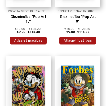
POPĀRTA GLEZNAS UZ AUDEKLA
POPĀRTA GLEZNAS UZ AUDEKLA
Glezniecība "Pop Art
Glezniecība "Pop Art
17"
9"
€
10.00
-
€
128.20
€
10.00
-
€
128.20
€
9.00
-
€
115.38
€
9.00
-
€
115.38
Atlasiet īpašības
Atlasiet īpašības
Šim
Šim
produktam
produktam
ir
ir
vairāki
vairāki
varianti.
varianti.
Variantus
Variantus
var
var
izvēlēties
izvēlēties
produkta
produkta
lapā
lapā