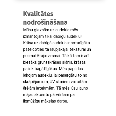
Kvalitātes
nodrošināšana
Mūsu gleznām uz audekla mēs
izmantojam tikai dabīgu audeklu!
Krāsa uz dabīgā audekla ir noturīgāka,
pateicoties tā raupjākajai tekstūrai un
pusmatētajai virsmai. Tā kā tam ir arī
biezāks gruntskrāsas slānis, krāsas
paliek bagātīgākas. Mēs papildus
lakojam audeklu, lai pasargātu to no
skrāpējumiem, UV stariem vai citām
ārējām ietekmēm. Tā mēs jūsu jauno
mājas akcentu pārvēršam par
ilgmūžīgu mākslas darbu.