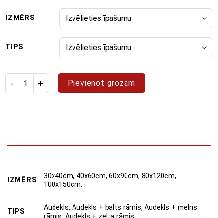
IZMĒRS
TIPS
produkto kiekis: Paveikslų rinkinys "Energingos gėlės"
Pievienot grozam
30x40cm, 40x60cm, 60x90cm, 80x120cm,
IZMĒRS
100x150cm.
Audekls, Audekls + balts rāmis, Audekls + melns
TIPS
rāmis, Audekls + zelta rāmis