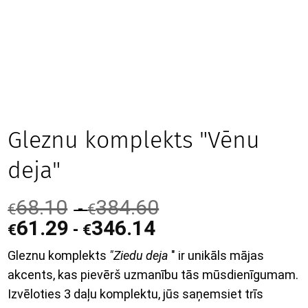
Gleznu komplekts "Vēnu
deja"
68.10
384.60
-
€
€
61.29
346.14
-
€
€
Gleznu komplekts
"Ziedu deja
" ir unikāls mājas
akcents, kas pievērš uzmanību tās mūsdienīgumam.
Izvēloties 3 daļu komplektu, jūs saņemsiet trīs