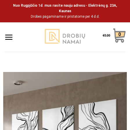
Pāriet
Nuo Rugpjūčio 1d. mus rasite nauju adresu - Elektrėnų g. 23A,
uz
Kaunas
Drobes pagaminame ir pristatome per 4 d.d.
saturu
0
€
0.00