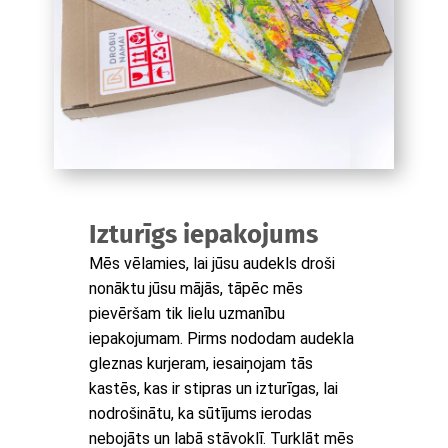
Izturīgs iepakojums
Mēs vēlamies, lai jūsu audekls droši
nonāktu jūsu mājās, tāpēc mēs
pievēršam tik lielu uzmanību
iepakojumam. Pirms nododam audekla
gleznas kurjeram, iesaiņojam tās
kastēs, kas ir stipras un izturīgas, lai
nodrošinātu, ka sūtījums ierodas
nebojāts un labā stāvoklī. Turklāt mēs