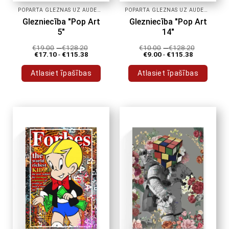
POPĀRTA GLEZNAS UZ AUDEKLA
POPĀRTA GLEZNAS UZ AUDEKLA
Glezniecība "Pop Art
Glezniecība "Pop Art
5"
14"
€
19.00
-
€
128.20
€
10.00
-
€
128.20
€
17.10
-
€
115.38
€
9.00
-
€
115.38
Atlasiet īpašības
Atlasiet īpašības
Šim
Šim
produktam
produktam
ir
ir
vairāki
vairāki
varianti.
varianti.
Variantus
Variantus
var
var
izvēlēties
izvēlēties
produkta
produkta
lapā
lapā