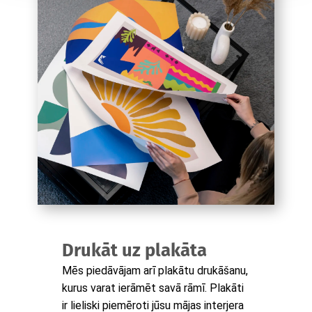
Drukāt uz plakāta
Mēs piedāvājam arī plakātu drukāšanu,
kurus varat ierāmēt savā rāmī. Plakāti
ir lieliski piemēroti jūsu mājas interjera