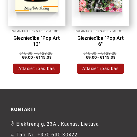
POPĀRTA GLEZNAS UZ AUDEKLA
POPĀRTA GLEZNAS UZ AUDEKLA
Glezniecība "Pop Art
Glezniecība "Pop Art
13"
6"
€
10.00
-
€
128.20
€
10.00
-
€
128.20
€
9.00
-
€
115.38
€
9.00
-
€
115.38
Atlasiet īpašības
Atlasiet īpašības
Šim
Šim
produktam
produktam
ir
ir
vairāki
vairāki
varianti.
varianti.
Variantus
Variantus
KONTAKTI
var
var
izvēlēties
izvēlēties
Elektrėnų g. 23A , Kaunas, Lietuva
produkta
produkta
Tālr. Nr.: +370 630 30422
lapā
lapā