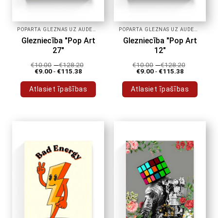
POPĀRTA GLEZNAS UZ AUDEKLA
POPĀRTA GLEZNAS UZ AUDEKLA
Glezniecība "Pop Art
Glezniecība "Pop Art
27"
12"
€
10.00
-
€
128.20
€
10.00
-
€
128.20
€
9.00
-
€
115.38
€
9.00
-
€
115.38
Atlasiet īpašības
Atlasiet īpašības
Šim
Šim
produktam
produktam
ir
ir
vairāki
vairāki
varianti.
varianti.
Variantus
Variantus
var
var
izvēlēties
izvēlēties
produkta
produkta
lapā
lapā