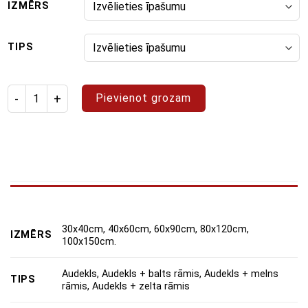
IZMĒRS
TIPS
Izstrādājuma daudzums: gleznošanas komplekts "Dance of the
Pievienot grozam
30x40cm, 40x60cm, 60x90cm, 80x120cm,
IZMĒRS
100x150cm.
Audekls, Audekls + balts rāmis, Audekls + melns
TIPS
rāmis, Audekls + zelta rāmis