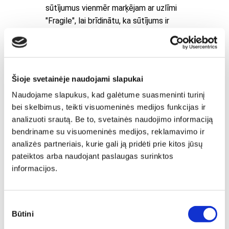
sūtījumus vienmēr marķējam ar uzlīmi
"Fragile", lai brīdinātu, ka sūtījums ir
trausls, un nodrošinātu lielāku drošību.
Šioje svetainėje naudojami slapukai
Naudojame slapukus, kad galėtume suasmeninti turinį
bei skelbimus, teikti visuomeninės medijos funkcijas ir
analizuoti srautą. Be to, svetainės naudojimo informaciją
bendriname su visuomeninės medijos, reklamavimo ir
analizės partneriais, kurie gali ją pridėti prie kitos jūsų
pateiktos arba naudojant paslaugas surinktos
informacijos.
Sutikimo
Būtini
pasirinkimas