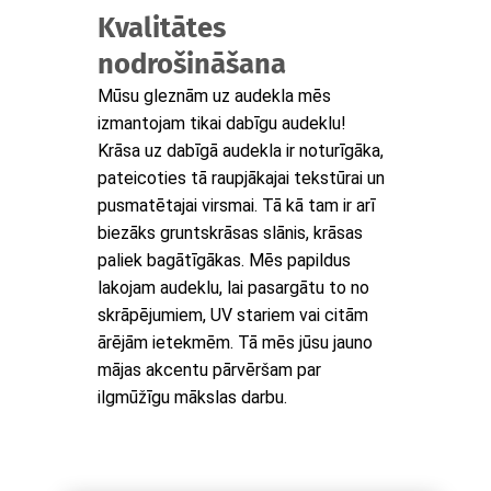
Kvalitātes
nodrošināšana
Mūsu gleznām uz audekla mēs
izmantojam tikai dabīgu audeklu!
Krāsa uz dabīgā audekla ir noturīgāka,
pateicoties tā raupjākajai tekstūrai un
pusmatētajai virsmai. Tā kā tam ir arī
biezāks gruntskrāsas slānis, krāsas
paliek bagātīgākas. Mēs papildus
lakojam audeklu, lai pasargātu to no
skrāpējumiem, UV stariem vai citām
ārējām ietekmēm. Tā mēs jūsu jauno
mājas akcentu pārvēršam par
ilgmūžīgu mākslas darbu.