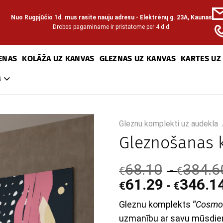
Nuo Rugpjūčio 1d. mus rasite nauju adresu - Elektrėnų g. 23A, Kaunas
Drobes pagaminame ir pristatome per 4 d.d.
ENAS
KOLĀŽA UZ KANVAS
GLEZNAS UZ KANVAS
KARTES UZ
M
Gleznu komplekti uz audekla
Gleznošanas 
68.10
384.6
-
€
€
61.29
346.1
-
€
€
Gleznu komplekts
"
Cosmo
uzmanību ar savu mūsdie