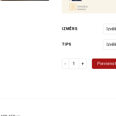
IZMĒRS
TIPS
Produkta daudzums: Gleznoš
Pievieno