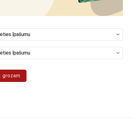
anas komplekts "Space
t grozam