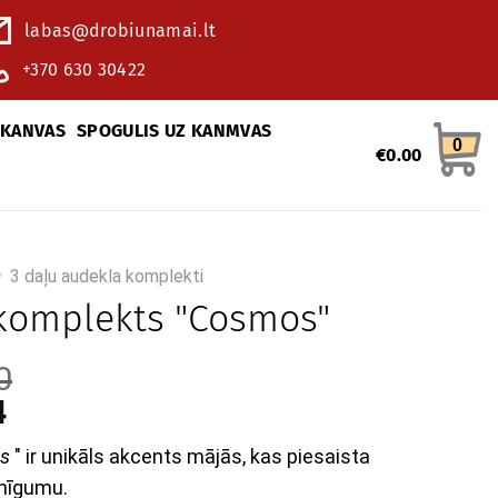
labas@drobiunamai.lt
+370 630 30422
 KANVAS
SPOGULIS UZ KANMVAS
0
€
0.00
3 daļu audekla komplekti
/
komplekts "Cosmos"
0
4
s
" ir unikāls akcents mājās, kas piesaista
nīgumu.