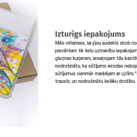
Izturīgs iepakojums
Mēs vēlamies, lai jūsu audekls droši n
pievēršam tik lielu uzmanību iepakoj
gleznas kurjeram, iesaiņojam tās kastēs, 
nodrošinātu, ka sūtījums ierodas neboj
sūtījumus vienmēr marķējam ar uzlīmi "Fra
trausls, un nodrošinātu lielāku drošību.