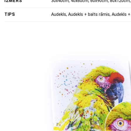
IZMĒRS
30x40cm, 40x60cm, 60x90cm, 80x120cm,
TIPS
Audekls, Audekls + balts rāmis, Audekls +