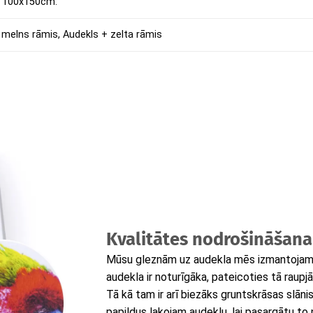
 100x150cm.
 melns rāmis, Audekls + zelta rāmis
Kvalitātes nodrošināšana
Mūsu gleznām uz audekla mēs izmantojam t
audekla ir noturīgāka, pateicoties tā raupjā
Tā kā tam ir arī biezāks gruntskrāsas slāni
papildus lakojam audeklu, lai pasargātu to