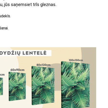
u, jūs saņemsiet trīs gleznas.
udekls.
šanai.