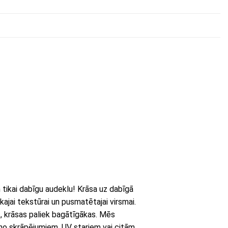
ikai dabīgu audeklu! Krāsa uz dabīgā
kajai tekstūrai un pusmatētajai virsmai.
s, krāsas paliek bagātīgākas. Mēs
 no skrāpējumiem, UV stariem vai citām