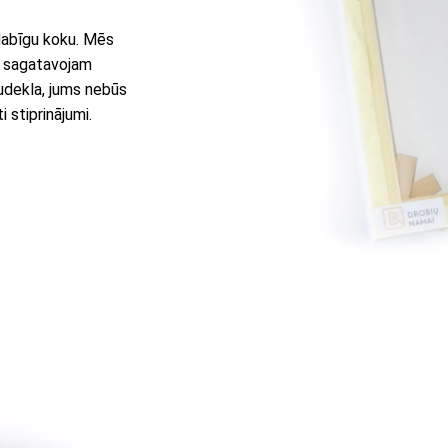
 dabīgu koku. Mēs
u sagatavojam
audekla, jums nebūs
 stiprinājumi.