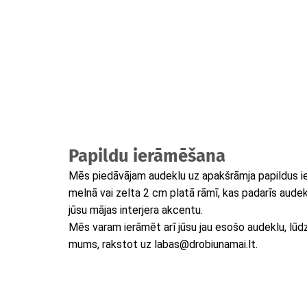
Papildu ierāmēšana
Mēs piedāvājam audeklu uz apakšrāmja papildus i
melnā vai zelta 2 cm platā rāmī, kas padarīs audek
jūsu mājas interjera akcentu.
Mēs varam ierāmēt arī jūsu jau esošo audeklu, lūdzu
mums, rakstot uz labas@drobiunamai.lt.