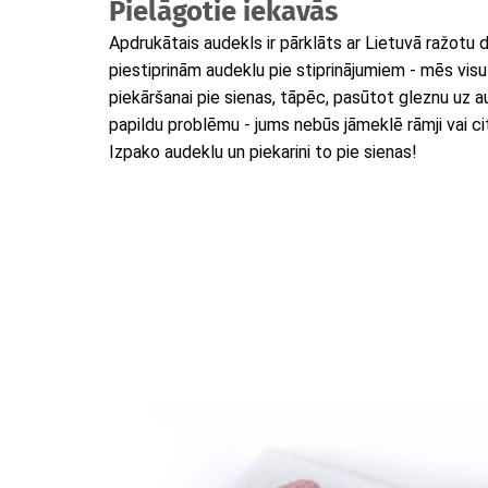
Pielāgotie iekavās
Apdrukātais audekls ir pārklāts ar Lietuvā ražotu
piestiprinām audeklu pie stiprinājumiem - mēs vis
piekāršanai pie sienas, tāpēc, pasūtot gleznu uz 
papildu problēmu - jums nebūs jāmeklē rāmji vai citi
Izpako audeklu un piekarini to pie sienas!