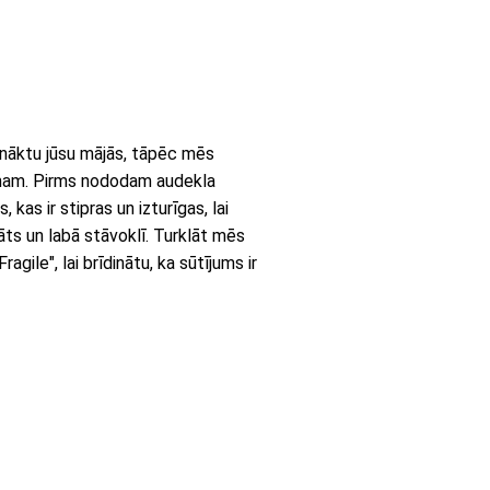
onāktu jūsu mājās, tāpēc mēs
umam. Pirms nododam audekla
kas ir stipras un izturīgas, lai
āts un labā stāvoklī. Turklāt mēs
gile", lai brīdinātu, ka sūtījums ir