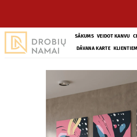
Pāriet
uz
saturu
SĀKUMS
VEIDOT KANVU
C
DĀVANA KARTE
KLIENTIE