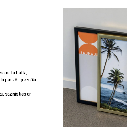
erāmētu baltā,
lu par vēl greznāku
, sazinieties ar